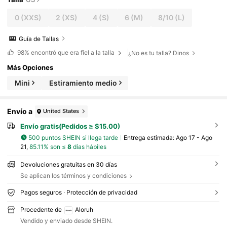
0
(XXS)
2
(XS)
4
(S)
6
(M)
8/10
(L)
Guía de Tallas
98%
encontró que era fiel a la talla
¿No es tu talla? Dinos
Más Opciones
Mini
Estiramiento medio
Envío a
United States
Envío gratis(Pedidos ≥ $15.00)
500 puntos SHEIN si llega tarde
Entrega estimada:
Ago 17 - Ago
21,
85.11% son ≤
8
días hábiles
Devoluciones gratuitas en 30 días
Se aplican los términos y condiciones
Pagos seguros · Protección de privacidad
Procedente de
Aloruh
Vendido y enviado desde SHEIN.