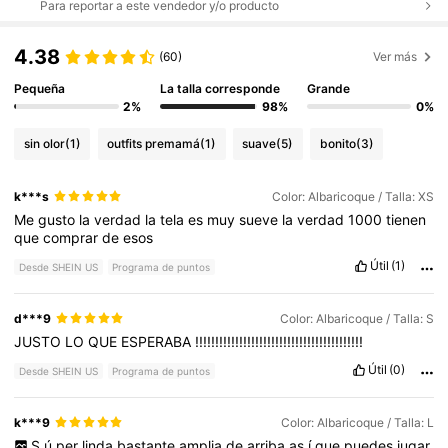
Para reportar a este vendedor y/o producto
4.38
(60)
Ver más
Pequeña
La talla corresponde
Grande
2%
98%
0%
sin olor
(1)
outfits premamá
(1)
suave
(5)
bonito
(3)
k***s
Color: Albaricoque / Talla: XS
Me
gusto
la
verdad
la
tela
es
muy
sueve
la
verdad
1000
tienen
que
comprar
de
esos
Útil
(1)
Desde SHEIN US
Programa de puntos
d***9
Color: Albaricoque / Talla: S
JUSTO
LO
QUE
ESPERABA
!!!!!!!!!!!!!!!!!!!!!!!!!!!!!!!!!!!!!!!!!!
Útil
(0)
Desde SHEIN US
Programa de puntos
k***9
Color: Albaricoque / Talla: L
S
ú
per
linda
bastante
amplia
de
arriba
as
í
que
puedes
jugar