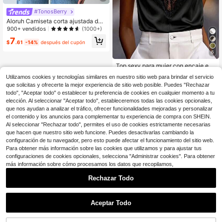
#TonosBerry
Aloruh Camiseta corta ajustada de
mujer con mangas de murciélago pli
900+ vendidos
(1000+)
sadas en color borgoña, estilo casu
7
al de verano, moda urbana elegante
$
.61
-14%
después del cupón
de unicolor, top para citas y ocasion
6
es especiales formales, suave
Top sexy para mujer con encaje en
contraste, espalda descubierta y di
1.8k+ vendidos
Utilizamos cookies y tecnologías similares en nuestro sitio web para brindar el servicio
seño calado, ropa de playa negra d
7
que solicitas y ofrecerte la mejor experiencia de sitio web posible. Puedes "Rechazar
$
.64
-26%
después del cupón
e verano, estilo estético
todo", "Aceptar todo" o establecer tu preferencia de cookies en cualquier momento a tu
elección. Al seleccionar "Aceptar todo", estableceremos todas las cookies opcionales,
que nos ayudan a analizar el tráfico, ofrecer funcionalidades mejoradas y personalizar
el contenido y los anuncios para complementar tu experiencia de compra con SHEIN.
Al seleccionar "Rechazar todo", permites el uso de cookies estrictamente necesarias
que hacen que nuestro sitio web funcione. Puedes desactivarlas cambiando la
Mostrar artículos similares con stock
Ver todo
configuración de tu navegador, pero esto puede afectar el funcionamiento del sitio web.
Para obtener más información sobre las cookies que utilizamos y para ajustar tus
configuraciones de cookies opcionales, selecciona "Administrar cookies". Para obtener
más información sobre cómo procesamos los datos que recopilamos,
Rechazar Todo
Aceptar Todo
Lo sentimos, este producto está agotado.