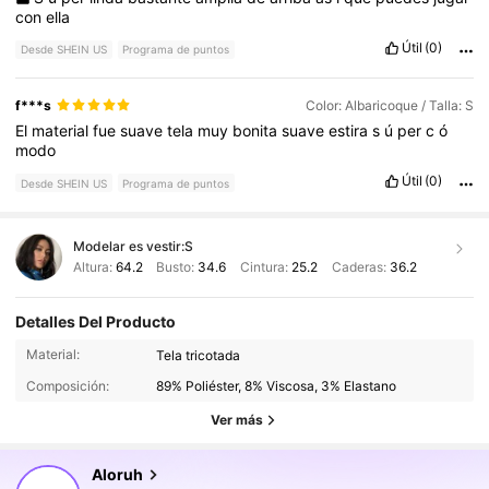
con
ella
Útil
(0)
Desde SHEIN US
Programa de puntos
f***s
Color: Albaricoque / Talla: S
El
material
fue
suave
tela
muy
bonita
suave
estira
s
ú
per
c
ó
modo
Útil
(0)
Desde SHEIN US
Programa de puntos
Modelar es vestir:
S
Altura:
64.2
Busto:
34.6
Cintura:
25.2
Caderas:
36.2
Detalles Del Producto
2.6M Seguidores
4.80
Material:
Tela tricotada
Composición:
89% Poliéster, 8% Viscosa, 3% Elastano
2.6M Seguidores
4.80
Ver más
Aloruh
2.6M Seguidores
4.80