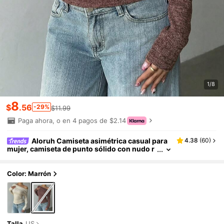
1/8
8
$
.56
-29%
$11.99
Paga ahora, o en 4 pagos de $2.14
Aloruh Camiseta asimétrica casual para
4.38
(
60
)
mujer, camiseta de punto sólido con nudo r
etorcido para uso diario y en el hogar, camis
eta de manga larga de punto de malla
Color: Marrón
Talla
US