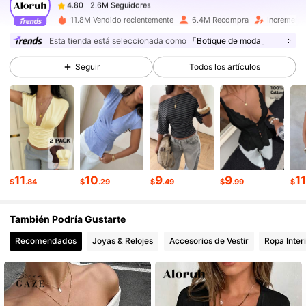
a***3
pagó
Hace 5 horas
11.8M Vendido recientemente
6.4M Recompra
Incremento
2.6M Seguidores
4.80
Esta tienda está seleccionada como
「Botique de moda」
Seguir
Todos los artículos
2.6M Seguidores
4.80
2.6M Seguidores
4.80
2.6M Seguidores
4.80
11
10
9
9
1
$
.84
$
.29
$
.49
$
.99
$
También Podría Gustarte
2.6M Seguidores
4.80
Recomendados
Joyas & Relojes
Accesorios de Vestir
Ropa Inter
2.6M Seguidores
4.80