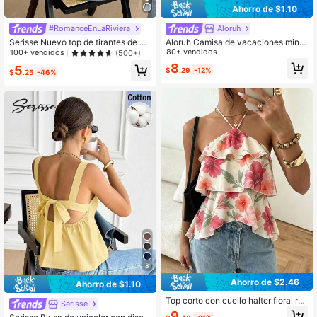
Ahorro de $1.10
#RomanceEnLaRiviera
Aloruh
Serisse Nuevo top de tirantes de ve
Aloruh Camisa de vacaciones mini
rano para mujer con lazo en la espa
malista para mujer, 100% algodón, c
80+ vendidos
100+ vendidos
(500+)
lda y estampado de rayas azul y bla
on cuello en V profundo, espalda de
8
5
$
.29
-12%
nco
scubierta y tirantes con lazo
$
.25
-46%
8
Ahorro de $2.46
Ahorro de $1.10
Top corto con cuello halter floral ros
Serisse
a, cuello con volantes en capas, es
9