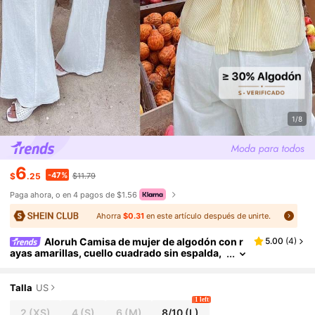
1/8
6
-47%
$
.25
$11.79
Paga ahora, o en 4 pagos de $1.56
Ahorra
$0.31
en este artículo después de unirte.
Aloruh Camisa de mujer de algodón con r
5.00
(
4
)
ayas amarillas, cuello cuadrado sin espalda,
cintura y línea A
Talla
US
1 left
2
(XS)
4
(S)
6
(M)
8/10
(L)