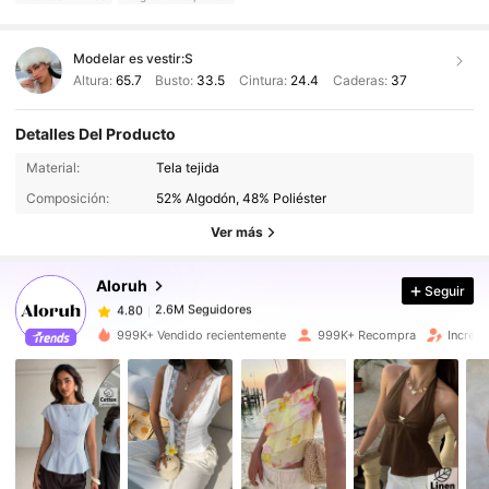
Modelar es vestir:
S
Altura:
65.7
Busto:
33.5
Cintura:
24.4
Caderas:
37
Detalles Del Producto
2.6M Seguidores
4.80
Material:
Tela tejida
Composición:
52% Algodón, 48% Poliéster
2.6M Seguidores
4.80
Ver más
Aloruh
Seguir
2.6M Seguidores
4.80
K***y
pagó
Hace 1 día
999K+ Vendido recientemente
999K+ Recompra
Increm
2.6M Seguidores
4.80
2.6M Seguidores
4.80