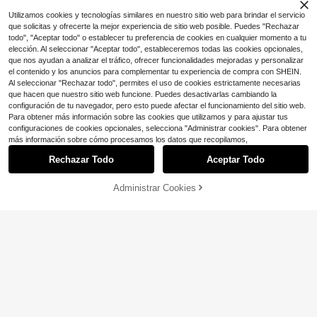
Utilizamos cookies y tecnologías similares en nuestro sitio web para brindar el servicio
que solicitas y ofrecerte la mejor experiencia de sitio web posible. Puedes "Rechazar
todo", "Aceptar todo" o establecer tu preferencia de cookies en cualquier momento a tu
elección. Al seleccionar "Aceptar todo", estableceremos todas las cookies opcionales,
que nos ayudan a analizar el tráfico, ofrecer funcionalidades mejoradas y personalizar
el contenido y los anuncios para complementar tu experiencia de compra con SHEIN.
Al seleccionar "Rechazar todo", permites el uso de cookies estrictamente necesarias
que hacen que nuestro sitio web funcione. Puedes desactivarlas cambiando la
configuración de tu navegador, pero esto puede afectar el funcionamiento del sitio web.
Para obtener más información sobre las cookies que utilizamos y para ajustar tus
configuraciones de cookies opcionales, selecciona "Administrar cookies". Para obtener
más información sobre cómo procesamos los datos que recopilamos,
Rechazar Todo
Aceptar Todo
Administrar Cookies
¡47% DE DESCUENTO!
AÑADIR A LA BOLSA