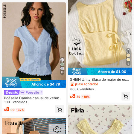
9
Ahorro de $1.00
16
SHEIN Unity Blusa de mujer de estil
o elegante y colegial francés con c
Ahorro de $4.79
¡Casi agotado!
uello redondo, diseño de mangas si
800+ vendidos
n mangas, 100% algodón, nuevo es
Poéselle
8
tilo de verano con lazo, ajuste delg
$
.79
-10%
Poéselle Camisa casual de verano
ado, estilo femenino y dulce
para mujer de unicolor con cintura c
100+ vendidos
eñida
8
$
.00
-37%