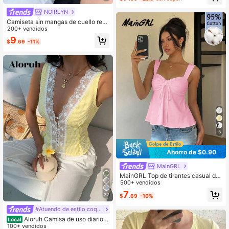
sexys, todas las estaciones, amarill
NOIRLYN
o de verano
Camiseta sin mangas de cuello red
ondo sin cuello con botones delant
200+ vendidos
eros estilo Y2K sexy para mujer de
9
$
.69
-11%
verano NOIRLYN color amarillo
5
Ahorro de $0.90
MainGRL
MainGRL Top de tirantes casual de
95% algodón rosa, adecuado para e
500+ vendidos
l verano
7
22
$
.69
-10%
#Atuendo de estilo coquette
Aloruh Camisa de uso diario v
Local
ersátil y casual con parches de enc
100+ vendidos