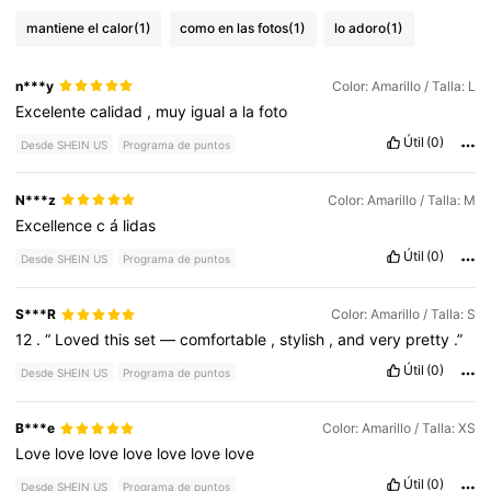
mantiene el calor
(1)
como en las fotos
(1)
lo adoro
(1)
n***y
Color: Amarillo / Talla: L
Excelente
calidad
,
muy
igual
a
la
foto
Útil
(0)
Desde SHEIN US
Programa de puntos
N***z
Color: Amarillo / Talla: M
Excellence
c
á
lidas
Útil
(0)
Desde SHEIN US
Programa de puntos
S***R
Color: Amarillo / Talla: S
12
.
“
Loved
this
set
—
comfortable
,
stylish
,
and
very
pretty
.”
Útil
(0)
Desde SHEIN US
Programa de puntos
B***e
Color: Amarillo / Talla: XS
Love
love
love
love
love
love
love
Útil
(0)
Desde SHEIN US
Programa de puntos