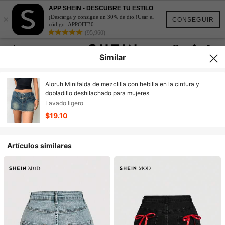
APP SHEIN - DESCUBRE TU ESTILO
×
¡Descarga y consigue un 30% de dto.!Usar el
CONSEGUIR
código: APPOFF30
(95,960)
Similar
Aloruh Minifalda de mezclilla con hebilla en la cintura y
dobladillo deshilachado para mujeres
Lavado ligero
$19.10
Artículos similares