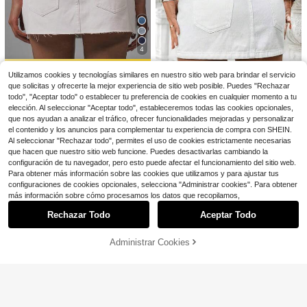
1.3k+ vendidos
(100+)
Jeans de mezclilla rectos de largo a
con cuentas y bolsillos, shorts de m
21
l tobillo para mujer, estilo casual, co
¡Casi agotado!
ezclilla no elásticos de moda para e
$
.94
-17%
con cupón
n dobladillo deshilachado, elasticid
1.6k+ vendidos
l verano
ad media, estilo utilitario vintage, es
26
$
.19
-11%
tética de otoño
4
Venta Flash
Ahorro de $3.18
Utilizamos cookies y tecnologías similares en nuestro sitio web para brindar el servicio
que solicitas y ofrecerte la mejor experiencia de sitio web posible. Puedes "Rechazar
MUSERA
todo", "Aceptar todo" o establecer tu preferencia de cookies en cualquier momento a tu
MUSERA Minifalda de mezcli
Local
elección. Al seleccionar "Aceptar todo", estableceremos todas las cookies opcionales,
lla con borde crudo y cintura baja,
2k+ vendidos
(100+)
que nos ayudan a analizar el tráfico, ofrecer funcionalidades mejoradas y personalizar
básica, de invierno, linda, de uso ca
17
#MezclillaMonocroma
$
.51
-15%
el contenido y los anuncios para complementar tu experiencia de compra con SHEIN.
sual, de calle, elegante, para festiv
Breezaya Falda vaquera casual de
ales de verano
Al seleccionar "Rechazar todo", permites el uso de cookies estrictamente necesarias
cintura alta con bolsillos para mujer
#2 Más vendidos
en Cómodo Faldas de mezclilla para mujer
que hacen que nuestro sitio web funcione. Puedes desactivarlas cambiando la
configuración de tu navegador, pero esto puede afectar el funcionamiento del sitio web.
2.1k+ vendidos
(500+)
Para obtener más información sobre las cookies que utilizamos y para ajustar tus
14
$
.79
-11%
configuraciones de cookies opcionales, selecciona "Administrar cookies". Para obtener
Mostrar artículos similares con stock
Ver todo
más información sobre cómo procesamos los datos que recopilamos,
13
Rechazar Todo
Aceptar Todo
Lo sentimos, este producto está agotado.
Ahorro de $4.66
Administrar Cookies
AGOTADO
SHEIN ICON
SHEIN ICON Falda vaquera corta c
Shorts de mezclilla casuales de ver
asual con botones en la cintura par
¡Casi agotado!
ano para mujer, shorts de mezclilla
800+ vendidos
a mujer
1.2k+ vendidos
(1000+)
azul claro con roturas, tela elástica
17
$
.69
-11%
14
para un uso cómodo, 54% de algod
$
.53
-24%
ón de tela suave, shorts de mezclill