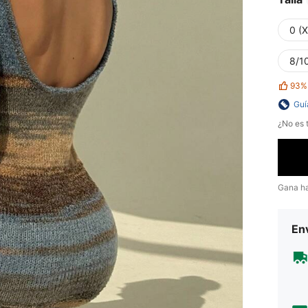
0 (
8/10
93%
Guí
¿No es t
Gana h
Env