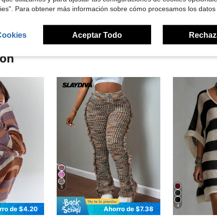
kies". Para obtener más información sobre cómo procesamos los datos
Cookies
Aceptar Todo
Rechaz
ron
5
4
rro de $4.20
Ahorro de $7.38