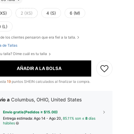
XXS)
2 (XS)
4 (S)
6 (M)
 (L)
de los clientes pensaron que era fiel a la talla.
a de Tallas
u talla? Dime cuál es tu talla
AÑADIR A LA BOLSA
asta
19
puntos SHEIN calculados al finalizar la compra.
ío a
Columbus, OHIO, United States
Envío gratis(Pedidos ≥ $15.00)
Entrega estimada:
Ago 14 - Ago 20,
85.11% son ≤
8
días
hábiles