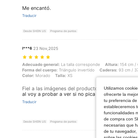
Me encantó.
Traducir
Desde SHEIN US
Programa de puntos
l***6
23 Nov,2025
Adecuado general: La talla corresponde, Altura: 154 cm / 61 in, Peso:
Adecuado general:
La talla corresponde
Altura:
154 cm / 
Forma del cuerpo:
Triángulo invertido
Caderas:
93 cm / 37
Color:
Morado
Talla:
XS
Fiel a las imágenes del producto
:
la tela no se ve
Utilizamos cookies
al voy a probar a ver si no pica
ofrecerte la mejo
tu preferencia de
Traducir
estableceremos to
funcionalidades m
de compra con SH
Desde SHEIN US
Programa de puntos
necesarias que h
de tu navegador, 
sobre las cookies
Ver Más Re