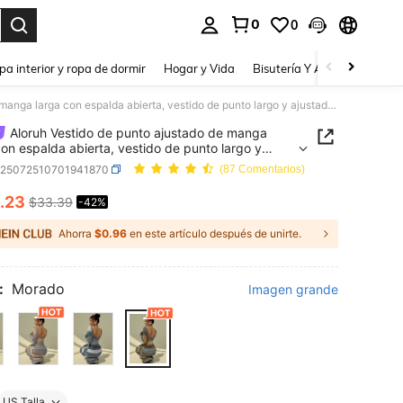
0
0
a. Press Enter to select.
pa interior y ropa de dormir
Hogar y Vida
Bisutería Y Accesorios
Be
Aloruh Vestido de punto ajustado de manga larga con espalda abierta, vestido de punto largo y ajustado de estilo vintage a rayas, versátil para otoño/invierno para mujer
Aloruh Vestido de punto ajustado de manga
con espalda abierta, vestido de punto largo y
do de estilo vintage a rayas, versátil para
z25072510701941870
(87 Comentarios)
invierno para mujer
.23
$33.39
-42%
ICE AND AVAILABILITY
Ahorra
$0.96
en este artículo después de unirte.
:
Morado
Imagen grande
US Talla