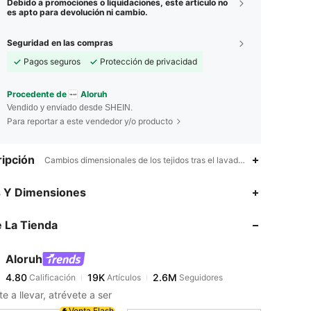
Debido a promociones o liquidaciones, este artículo no
es apto para devolución ni cambio.
Seguridad en las compras
Pagos seguros
Protección de privacidad
Procedente de
Aloruh
Vendido y enviado desde SHEIN.
Para reportar a este vendedor y/o producto
ipción
Cambios dimensionales de los tejidos tras el lavado doméstico,Sexy,
4.80
19K
2.6M
s Y Dimensiones
 La Tienda
4.80
19K
2.6M
Aloruh
4.80
19K
2.6M
Calificación
Artículos
Seguidores
d***7
pagó
Hace 1 horas
e a llevar, atrévete a ser
4.80
19K
2.6M
Venta Flash