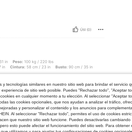
Útil (0)
 100 kg / 220 lbs, Forma del cuerpo: Triángulo invertido, Caderas: 93 cm / 37 in, 
61 in
Peso:
100 kg / 220 lbs
 in
Cintura:
58 cm / 23 in
Busto:
90 cm / 35 in
 tan m
 y tecnologías similares en nuestro sitio web para brindar el servicio qu
r experiencia de sitio web posible. Puedes "Rechazar todo", "Aceptar t
 cookies en cualquier momento a tu elección. Al seleccionar "Aceptar to
das las cookies opcionales, que nos ayudan a analizar el tráfico, ofre
ejoradas y personalizar el contenido y los anuncios para complementa
EIN. Al seleccionar "Rechazar todo", permites el uso de cookies estri
Útil (7)
acen que nuestro sitio web funcione. Puedes desactivarlas cambiando 
pero esto puede afectar el funcionamiento del sitio web. Para obtener
 que utilizamos y para ajustar tus configuraciones de cookies opcional
señas