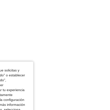
Cintura: 58 cm / 23 in, Busto: 90 cm / 35 in, Color: Morado, Talla: XS
e solicitas y
odo" o establecer
do",
cer
r tu experiencia
ctamente
la configuración
 más información
es, selecciona