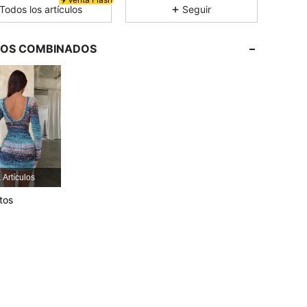
Todos los artículos
Seguir
4.80
19K
2.6M
LOS COMBINADOS
4.80
19K
2.6M
4.80
19K
2.6M
4.80
19K
2.6M
 Artículos
tos
4.80
19K
2.6M
4.80
19K
2.6M