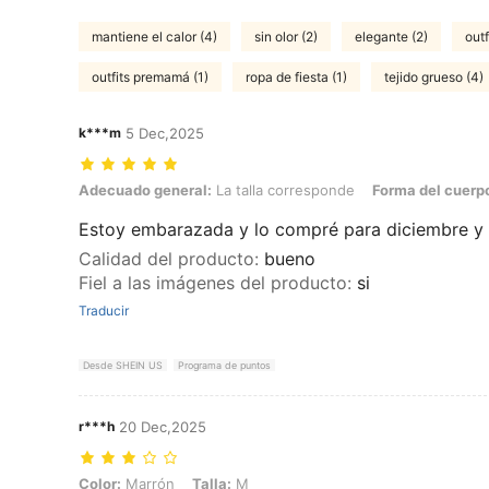
mantiene el calor (4)
sin olor (2)
elegante (2)
outf
outfits premamá (1)
ropa de fiesta (1)
tejido grueso (4)
k***m
5 Dec,2025
Adecuado general: La talla corresponde, Forma del cuerpo: Reloj de a
Adecuado general:
La talla corresponde
Forma del cuerp
Estoy embarazada y lo compré para diciembre y 
Calidad del producto
:
bueno
Fiel a las imágenes del producto
:
si
Traducir
Desde SHEIN US
Programa de puntos
r***h
20 Dec,2025
Color: Marrón, Talla: M
Color:
Marrón
Talla:
M