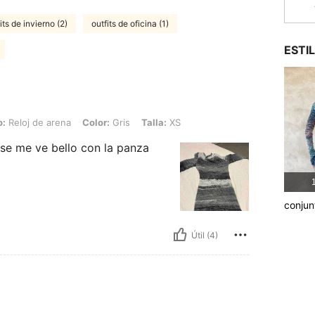
its de invierno (2)
outfits de oficina (1)
ESTI
rena, Color: Gris, Talla: XS
o:
Reloj de arena
Color:
Gris
Talla:
XS
se me ve bello con la panza
1
conjun
Útil (4)