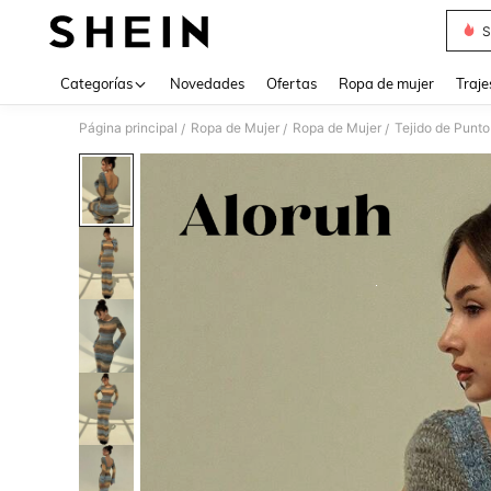
S
Use up 
Categorías
Novedades
Ofertas
Ropa de mujer
Traje
Página principal
Ropa de Mujer
Ropa de Mujer
Tejido de Punto
/
/
/