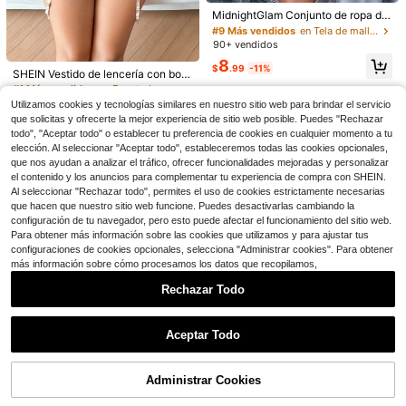
¡Casi agotado!
MidnightGlam Conjunto de ropa de
dormir de 2 piezas estilo discoteca
#9 Más vendidos
#9 Más vendidos
en Tela de malla Lencería sexy de talla grande
en Tela de malla Lencería sexy de talla grande
Ahorro de $0.79
con lentejuelas y malla sexy para m
90+ vendidos
¡Casi agotado!
¡Casi agotado!
ujer
#9 Más vendidos
en Tela de malla Lencería sexy de talla grande
8
Lencería sexy para mujer de talla gr
SpicyHot Conjunto de lencería de e
$
.99
-11%
SHEIN Vestido de lencería con bord
ande, mono elegante de encaje neg
¡Casi agotado!
¡Casi agotado!
stilo punk exótico para talla grande,
200+ vendidos
(100+)
ado de mariposa, parches y malla tr
ro y malla - Lencería sexy, diseño d
#1 Más vendidos
en Escotado por detrás Lencería y disfraces sexys
4 piezas para rave
700+ vendidos
(100+)
ansparente con pliegues y aros par
e entrepierna abierta, mono calado,
9
300+ vendidos
Utilizamos cookies y tecnologías similares en nuestro sitio web para brindar el servicio
$
.27
-29%
con cupón
a tallas grandes, serie romántica y
5
mono y pantalones ajustados sexy
$
.10
-13%
que solicitas y ofrecerte la mejor experiencia de sitio web posible. Puedes "Rechazar
11
pastoril
para mujer
$
.03
-14%
todo", "Aceptar todo" o establecer tu preferencia de cookies en cualquier momento a tu
elección. Al seleccionar "Aceptar todo", estableceremos todas las cookies opcionales,
que nos ayudan a analizar el tráfico, ofrecer funcionalidades mejoradas y personalizar
el contenido y los anuncios para complementar tu experiencia de compra con SHEIN.
Al seleccionar "Rechazar todo", permites el uso de cookies estrictamente necesarias
que hacen que nuestro sitio web funcione. Puedes desactivarlas cambiando la
configuración de tu navegador, pero esto puede afectar el funcionamiento del sitio web.
Para obtener más información sobre las cookies que utilizamos y para ajustar tus
configuraciones de cookies opcionales, selecciona "Administrar cookies". Para obtener
más información sobre cómo procesamos los datos que recopilamos,
Rechazar Todo
Mostrar artículos similares con stock
Ver todo
Aceptar Todo
Lo sentimos, este producto está agotado.
Seduluxe Set de 2 piezas de body
de tallas grandes con detalle de ma
#10 Más vendidos
en Tela de malla Lencería sexy de talla grande
Administrar Cookies
lla y aros, incluye tanga
AGOTADO
80+ vendidos
Ahorro de $1.81
SHEIN Conjunto de lencería sexy d
9