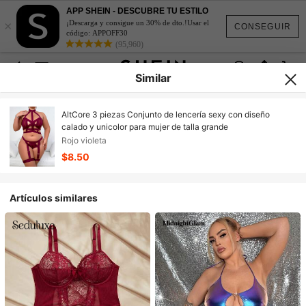
APP SHEIN - DESCUBRE TU ESTILO
×
¡Descarga y consigue un 30% de dto.!Usar el
CONSEGUIR
código: APPOFF30
(95,960)
Similar
AltCore 3 piezas Conjunto de lencería sexy con diseño
calado y unicolor para mujer de talla grande
Rojo violeta
$8.50
Artículos similares