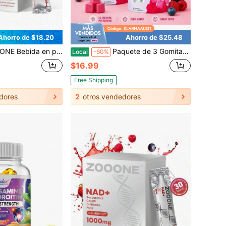
Ahorro de $18.20
Ahorro de $25.48
bor a baya de 1000mg de NAD+ para el envejecimiento de la piel, energía y concentración - Paquete de 30
Paquete de 3 Gomitas de Creatina Bloom, 5g por porción, sabor a bayas sin azúcar, para músculo magro, fuerza y rendimiento diario
Local
-60%
$16.99
Free Shipping
dores
2
otros vendedores