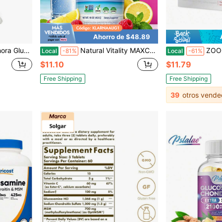
Ahorro de $48.89
M, 300 Cápsulas Variante 1
Natural Vitality MAXCALM Mezcla de Bebida Relajante de Citrato de Magnesio + Glicinato, Polvo de Magnesio Sabor Frambuesa-Limón, 0g de Azúcar, Apoyo Diario de Calma y Relajación, Vegano, Verificado por el Proyecto No-GMO, Aproximadamente 113 Porciones, 16 Oz
ZOOONE Bebida en polvo con sa
Local
-81%
Local
-61%
$11.10
$11.79
Free Shipping
Free Shipping
39
otros vende