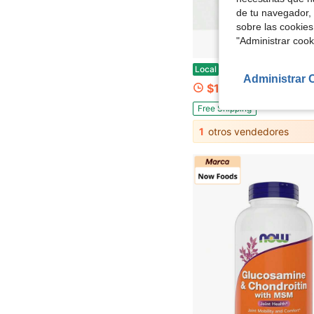
de tu navegador, 
sobre las cookies
"Administrar coo
¡Alta Demanda! Peachy Clean para Hombres Gomitas de Fibra Limpia con Fibra Prebió
Local
-84%
Administrar 
$16.50
Free Shipping
1
otros vendedores