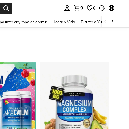
0
0
pa interior y ropa de dormir
Hogar y Vida
Bisutería Y Accesorios
Be