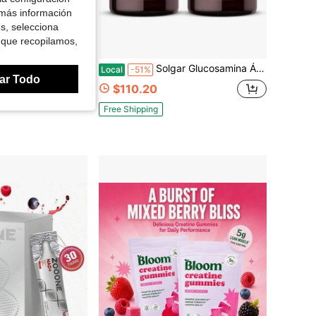
 más información
es, selecciona
 que recopilamos,
Chondroitin MSM, 60 Tabletas | Promueve Articulaciones Saludables, Apoya el Movimiento Cómodo, Libre de Marisco, Variante 2
Solgar Glucosamina Ácido Hialurónico Condroitina MSM (Sin Marisco) 120 Tabletas - 2 Botellas Variante 1
Local
-51%
ar Todo
$110.20
Free Shipping