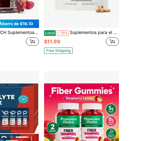
Ahorro de $16.10
ductor de cortisol, desintoxicante y con KSM-66, ashwagandha, magnesio, L-teanina, GABA y vitamina B6 para mejorar el estado de ánimo, el sueño y el alivio del estrés. 90 gomitas con sabor a frambuesa.
Suplementos para el crecimiento del cabello Balance para mujeres, a partir de los 45 años, clínicamente comprobados para un cabello visiblemente talla grande grueso y una cobertura del cuero cabelludo en 3-6 meses, recomendado por dermatólogos - Bolsa de recarga de 1 mes
Local
-76%
$11.99
Free Shipping