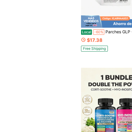
Ahorro de
Parches GLP - 1 Kind Patches: Combate el picoteo, l
Local
-60%
$17.38
Free Shipping