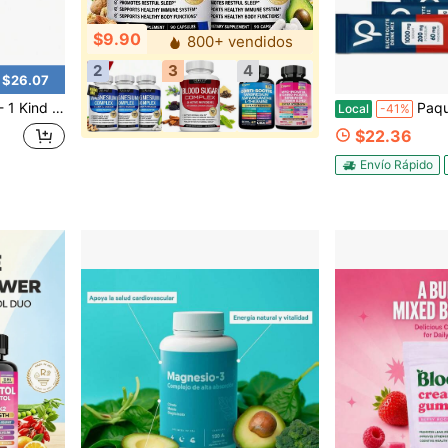
$9.90
800+ vendidos
2
3
4
 $26.07
iberación constante, 30 parches
Paquete de polvo de electrolitos alto en sodio y si
Local
-41%
$22.36
Envío Rápido