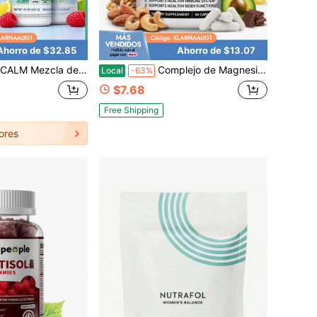
Ahorro de $32.85
Ahorro de $13.07
sio + glicinato, polvo de magnesio sabor frambuesa-limón, 0g de azúcar, apoyo diario para la calma y relajación, vegano, verificado por el proyecto no transgénico, aproximadamente 113 porciones, 16 oz
Complejo de Magnesio 1000mg Cápsulas - Paquete de 3 unidades, Suplemento avanzado de Magnesio para el sueño, el músculo y el apoyo óseo, 90 cápsulas cada uno
Local
-63%
$7.68
Free Shipping
ores