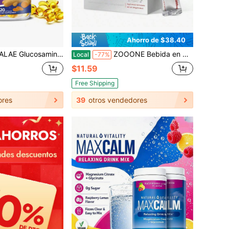
Ahorro de $38.40
on Cúrcuma, Boswellia, Quercetina - Protege el cartílago, Apoya la salud y movilidad de las articulaciones, Flexibilidad - 120 piezas
ZOOONE Bebida en polvo con sabor a baya de 1000mg de NAD+ para el envejecimiento de la piel, la energía y la concentración - Paquete de 30
Local
-77%
$11.59
Free Shipping
ores
39
otros vendedores