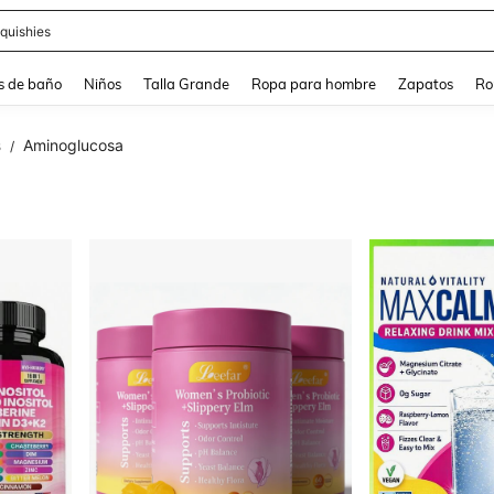
ra
s de baño
Niños
Talla Grande
Ropa para hombre
Zapatos
Ro
s
Aminoglucosa
/