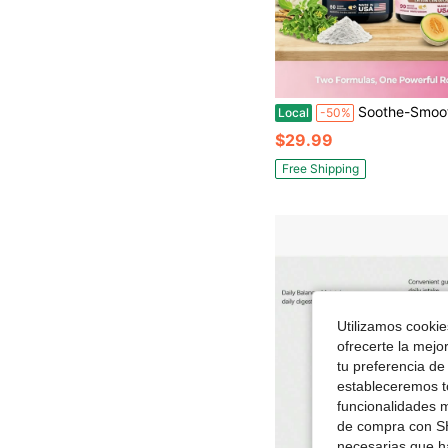
Soothe-Smooth Bundle, Combo de Multivitamínico con Soporte de Cortisol-Mio-Inositol, 200mg de Glicinato de Magnesio, 150mg de L-Teanina, 150mg 
Local
-50%
$29.99
Free Shipping
Utilizamos cookies
ofrecerte la mejo
tu preferencia de
estableceremos to
funcionalidades m
de compra con SH
necesarias que h