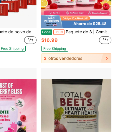
Ahorro de $25.48
n azúcar Venture Pal - Paquetes de hidratación con vitaminas, sodio y potasio | Sin calorías | Bebida de electrolitos vegana, cetogénica y amigable con la dieta Paleo - 16 varitas
Paquete de 3 | Gomitas de Fibra Physician's Choice, Apoyo Digestivo de Grado Profesional, 5g de Fibra, Frambuesa Limón, 60 Unidades/Botella,
Local
-60%
$16.99
Free Shipping
Free Shipping
2
otros vendedores