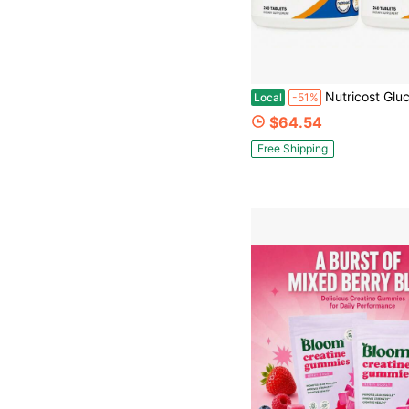
Nutricost Glucosamina 1800mg con Condroitina & MSM, 240 Tabletas, 120 Porciones - S
Local
-51%
$64.54
Free Shipping