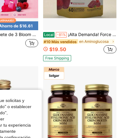
Ahorro de $16.61
Gummies, 5g por porción, sabor a bayas sin azúcar, músculo magro, fuerza y rendimiento diario
¡Alta Demanda! Force Factor Total Beets Ultimate Gomitas de Raíz de Remolacha 60 Unidades Suplemento de Superalimento de Nutrientes Diarios.Apoyo de Nutrientes Diarios para Mujeres
Local
-81%
en Aminoglucosa
#10 Más vendidos
$19.50
Free Shipping
e solicitas y
odo" o establecer
do",
cer
r tu experiencia
ctamente
la configuración