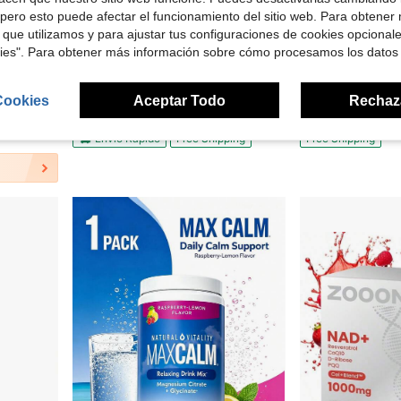
pero esto puede afectar el funcionamiento del sitio web. Para obtener
 que utilizamos y para ajustar tus configuraciones de cookies opcional
kies". Para obtener más información sobre cómo procesamos los datos
tica. Apoyo Nutricional Diario para Mujeres
JAYROBB Proteína de Suero (15 Libras, Fresa)
Solgar Triple Strength Glucosamine 
Local
-10%
Local
-51%
Cookies
Aceptar Todo
Rechaz
$434.57
$61.73
Envío Rápido
Free Shipping
Free Shipping