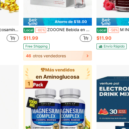
Ahorro de $18.00
ticular de triple fuerza - 120 piezas
ZOOONE Bebida en polvo con sabor a baya de 1000mg de NAD+ para el envejecimiento de la piel, la energía y la concentración - Paquete de 30
M INCH Suplementos de cortisol para mujeres y hombres - Re
Local
-60%
Local
-58%
$11.99
$11.90
Free Shipping
Envío Rápido
46
otros vendedores
Más vendidos
en Aminoglucosa
1