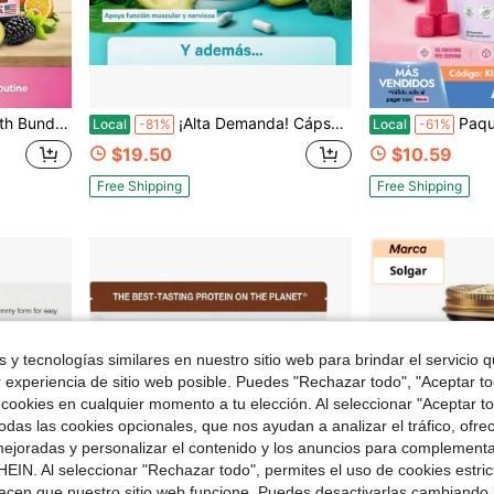
de Ashwagandha, Fosfatidilserina y Mezcla de Hierbas para el Manejo del Cortisol
¡Alta Demanda! Cápsulas de Complejo de Magnesio 3 de Alta Absorción Suplemento Mineral Diario.Apoyo Nutricional Diario para Mujeres
Paquete de 3 Bloom Creatine 
Local
-81%
Local
-61%
$19.50
$10.59
Free Shipping
Free Shipping
 y tecnologías similares en nuestro sitio web para brindar el servicio qu
r experiencia de sitio web posible. Puedes "Rechazar todo", "Aceptar t
 cookies en cualquier momento a tu elección. Al seleccionar "Aceptar to
das las cookies opcionales, que nos ayudan a analizar el tráfico, ofre
ejoradas y personalizar el contenido y los anuncios para complementa
EIN. Al seleccionar "Rechazar todo", permites el uso de cookies estri
acen que nuestro sitio web funcione. Puedes desactivarlas cambiando 