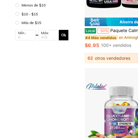
Menos de $10
$10 - $15
Ahorro d
Más de $15
Paquete Calma y Suavidad - Suplemento dietético Zoyava de cortisol y mioinositol todo en uno - Multivitamínico con ingre
Local
-50%
Mín.:
Máx:
Ok
en Aminog
#4 Más vendidos
$6.95
100+ vendidos
62
otros vendedores