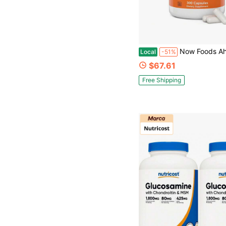
Now Foods Ahora Glucosamina & Condroitina con MS
Local
-51%
$67.61
Free Shipping