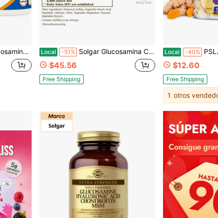
in OGM, Sin Gluten (Paquete de 2) Variante 2
Solgar Glucosamina Condroitina MSM Extra Fuerte con Ester-C, 180 Tabletas | Promueve Articulaciones Saludables, Apoya el Movimiento Cómodo y la Variante de Colágeno 1
PSLALAE Glucosamina Condroitina - C
Local
-51%
Local
-40%
$45.56
$12.60
Free Shipping
Free Shipping
1
otros vended