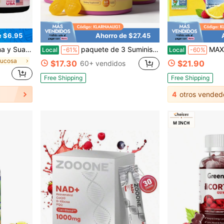
e $6.95
Ahorro de $27.45
dientes extra fuertes para el bienestar y la salud - HECHO EN EE. UU.
paquete de 3 Suministros de Lujo | Gominolas probióticas para mujeres Beefar, Apoyo profesional al pH y la flora, 60 gominolas con sabor a piña por botella
MAXCALM Mezcla de bebida relajante de citrato de magne
Local
-61%
Local
-60%
lucosa
$17.30
$21.90
60+ vendidos
Free Shipping
Free Shipping
4
otros vended