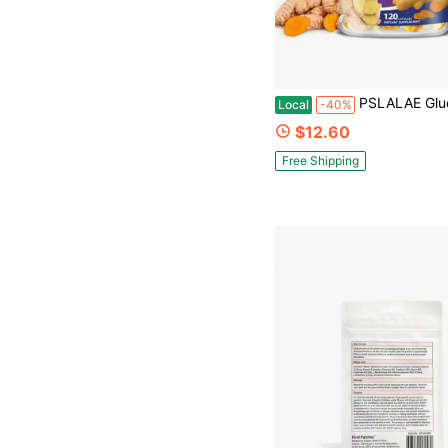
PSLALAE Glucosamina Condroitina Cúrcuma MSM 2100mg - Apoyo ar
Local
-40%
$12.60
Free Shipping