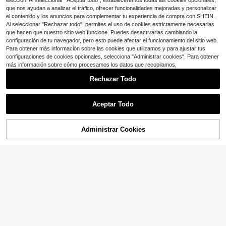
elección. Al seleccionar "Aceptar todo", estableceremos todas las cookies opcionales,
que nos ayudan a analizar el tráfico, ofrecer funcionalidades mejoradas y personalizar
el contenido y los anuncios para complementar tu experiencia de compra con SHEIN.
4
Al seleccionar "Rechazar todo", permites el uso de cookies estrictamente necesarias
Ahorro de $12.05
Ahorro de $2.08
que hacen que nuestro sitio web funcione. Puedes desactivarlas cambiando la
configuración de tu navegador, pero esto puede afectar el funcionamiento del sitio web.
#VibraVacacional
#EncantoHawaiano
Para obtener más información sobre las cookies que utilizamos y para ajustar tus
SOLERSUN Mono de tirantes sexy
Breezaya Mono sin mangas con es
configuraciones de cookies opcionales, selecciona "Administrar cookies". Para obtener
y elegante para mujer, casual de ve
tampado floral de verano para vaca
200+ vendidos
(1000+)
11
más información sobre cómo procesamos los datos que recopilamos,
$
.54
-51%
rano para vacaciones, estilo sofisti
ciones para mujer
13
cado y minimalista "Old Money".
$
.21
-14%
Rechazar Todo
Mono de mujer gris oscuro a r
Mostrar artículos similares con stock
Local
Ver todo
ayas finas con cuello halter, cintura
19
$
.99
-50%
Aceptar Todo
alta cruzada y pierna ancha, tela de
Lo sentimos, este producto está agotado.
lino ligero, atuendo bohemio de ver
Free Shipping
ano para playa & uso diario
Administrar Cookies
AGOTADO
5
SHEIN MOD
SHEIN MOD Mono de bolsillo color
sólido con cuello alto y cinturón
1.5k+ vendidos
11
$
.38
-24%
SHEIN Essnce Mono de verano par