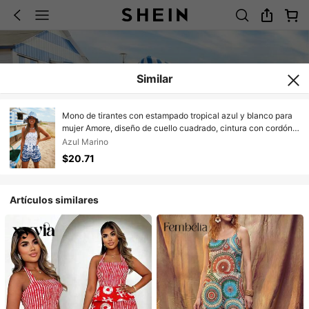
Similar
Mono de tirantes con estampado tropical azul y blanco para
mujer Amore, diseño de cuello cuadrado, cintura con cordón,
adecuado para playa, isla, viajes, vacaciones, compras
Azul Marino
casuales diarias, salidas ligeras, atuendo de vacaciones para
$20.71
mujer, ropa para salir, ropa de playa
Artículos similares