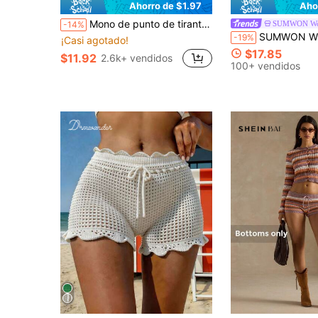
Ahorro de $1.97
Aho
Mono de punto de tirantes tipo jersey de verano para mujer con calado, color liso, espalda descubierta, cordones y shorts, conjunto elegante para salir, blanco
SUMWON W
-14%
SUMWON WOMEN Short con flecos de ganchillo, min
-19%
¡Casi agotado!
$17.85
$11.92
2.6k+ vendidos
100+ vendidos