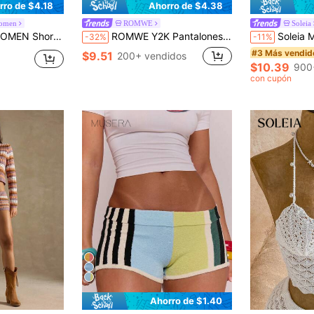
rro de $4.18
Ahorro de $4.38
omen
ROMWE
Soleia
i vestido de playa para vacaciones de verano
ROMWE Y2K Pantalones cortos de punto de cintura ultra baja con decoración de lazos laterales, de colores contrastantes, estilo salvaje y sexy para vacaciones de primavera/verano
Soleia Mono de mujer de un sol
-32%
-11%
#3 Más vendid
$9.51
200+ vendidos
$10.39
900
con cupón
Ahorro de $1.40