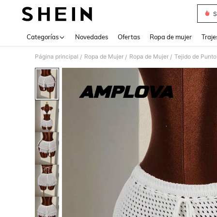
S
Use up 
Categorías
Novedades
Ofertas
Ropa de mujer
Traje
Página principal
Ropa de Mujer
Ropa de Mujer
Tejido de Punto
/
/
/