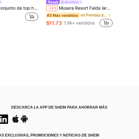
MUSERA
 punto calado sexy y sin espalda para vacaciones en la playa, no incluye cadena para la cintura
Musera Resort Falda larga tipo pareo de punto con nudo delantero, para cubrir traje de baño, vacaciones, verano, viajes, ropa básica de playa, unicolor, esencial de resort
-14%
en Prendas de punto Faldas de suéter para mujer
#3 Más vendidos
$11.73
1.9k+ vendidos
DESCARCA LA APP DE SHEIN PARA AHORRAR MÁS
S EXCLUSIVAS, PROMOCIONES Y NOTICIAS DE SHEIN