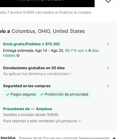
asta
7
puntos SHEIN calculados al finalizar la compra.
ío a
Columbus, OHIO, United States
Envío gratis(Pedidos ≥ $15.00)
Entrega estimada:
Ago 14 - Ago 20,
85.11% son ≤
8
días
hábiles
Devoluciones gratuitas en 30 días
Se aplican los términos y condiciones
Seguridad en las compras
Pagos seguros
Protección de privacidad
Procedente de
Amplova
Vendido y enviado desde SHEIN.
Para reportar a este vendedor y/o producto
ipción
Plantas,Nudo,Encaje en contraste,Semitransparente