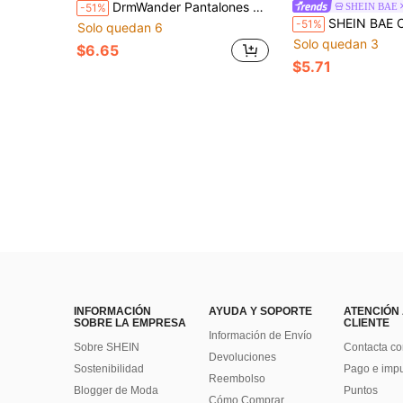
DrmWander Pantalones cortos de punto calados de unicolor para vacaciones en la playa de mujer
SHEIN BAE
-51%
SHEIN BAE Conjunto de punto de cárdigan de manga larga a raya
-51%
Solo quedan 6
Solo quedan 3
$6.65
$5.71
INFORMACIÓN
AYUDA Y SOPORTE
ATENCIÓN
SOBRE LA EMPRESA
CLIENTE
Información de Envío
Sobre SHEIN
Contacta co
Devoluciones
Sostenibilidad
Pago e imp
Reembolso
Blogger de Moda
Puntos
Cómo Comprar