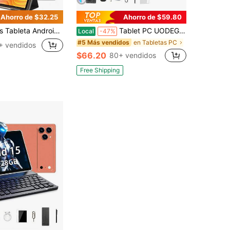
Ahorro de $32.25
Ahorro de $59.80
z/2GB RAM 32GB ROM/Wi-Fi de 2,4 G + Wi-Fi 6/BT 5.2/pantalla táctil FHD IPS/cámara dual 2MP+5MP/USB-C/sensor G/6000mAh/compatible con expansión de tarjeta SD de hasta 1TB (sin adaptador)
Tablet PC UODEGA 2026 de 10,1 pulgadas, sistema operativo Android 15O, tableta 2 en 1 con teclado, ratón, funda protectora, lápiz óptico, 128 GB de ROM + 8 GB de RAM, admite expansión de 1 TB, cámara de 5+16 MP, batería de 6000 mAh, pantalla IPS HD de 1280*800, tableta, Wi-Fi 6, tablet, pad
Local
-47%
en Tabletas PC
#5 Más vendidos
+ vendidos
$66.20
80+ vendidos
Free Shipping