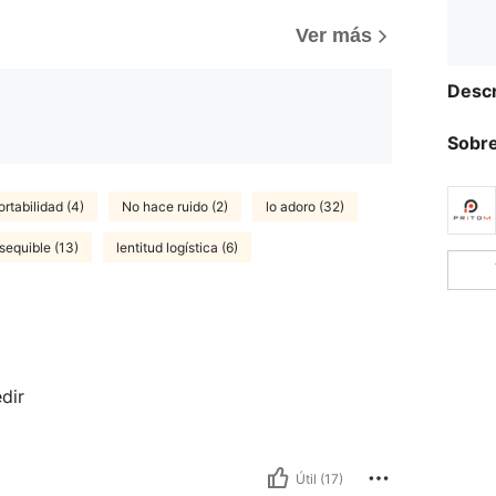
)
Ver más
Descr
Sobre
rtabilidad (4)
No hace ruido (2)
lo adoro (32)
sequible (13)
lentitud logística (6)
dir
Útil (17)