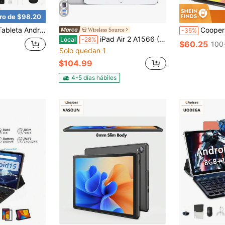
ro de $98.20
ápiz óptico 2 en 1 que incluye teclado, ratón, funda protectora y lápiz óptico. Cuenta con 8 GB de RAM y 256 GB de almacenamiento, además de una cámara frontal y trasera HD de 5 MP + 16 MP.
Coopers Tableta Android 12 de 10,1 pulgadas con estuche, RK3326S de 4 núcleos a 1,6 GH
Wireless Source
-35%
iPad Air 2 A1566 (WiFi) de Apple reacondicionado, 32GB, color plateado (Grado A)
Local
-28%
$60.25
100
Solo quedan 1
$104.99
4-5 días hábiles