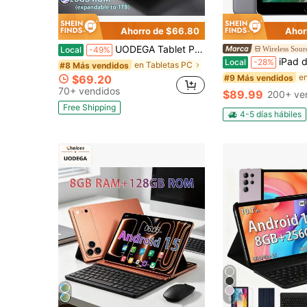
Ahorro de $66.80
Ahor
UODEGA Tablet PC de 10.1 pulgadas (modelo 2026), sistema operativo Android 140, tableta 2 en 1 con teclado, ratón, funda protectora, lápiz óptico, 128 GB de ROM + 8 GB de RAM, admite expansión de 1 TB, cámara de 5 MP + 16 MP, batería de 6000 mAh, pantalla IPS HD de 1280*800, tableta, Wi-Fi 6, tablet, pad
Wireless Sour
Local
-49%
iPad de Apple reacondicionado d
Local
-28%
en Tabletas PC
#8 Más vendidos
e
#9 Más vendidos
$69.20
70+ vendidos
$89.99
200+ ve
Free Shipping
4-5 días hábiles
5