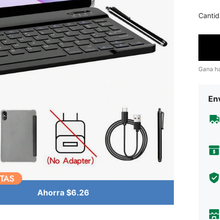
Cantid
Gana h
Env
Ahorra $6.26