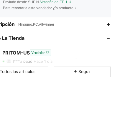
Enviado desde SHEIN
Almacén de EE. UU.
Para reportar a este vendedor y/o producto
4.81
14
1.2K
ipción
Ninguno,PC,Allwinner
 La Tienda
4.81
14
1.2K
PRITOM-US
Vendedor 3P
4.81
14
1.2K
Calificación
Artículos
Seguidores
l***a
pagó
Hace 1 día
Todos los artículos
Seguir
4.81
14
1.2K
4.81
14
1.2K
4.81
14
1.2K
4.81
14
1.2K