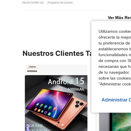
Desde SHEIN US
Programa de puntos
Ver Más Re
Utilizamos cookies
ofrecerte la mejo
tu preferencia de
estableceremos to
Nuestros Clientes También Vie
funcionalidades m
de compra con SH
necesarias que h
de tu navegador, 
sobre las cookies
"Administrar coo
Administrar 