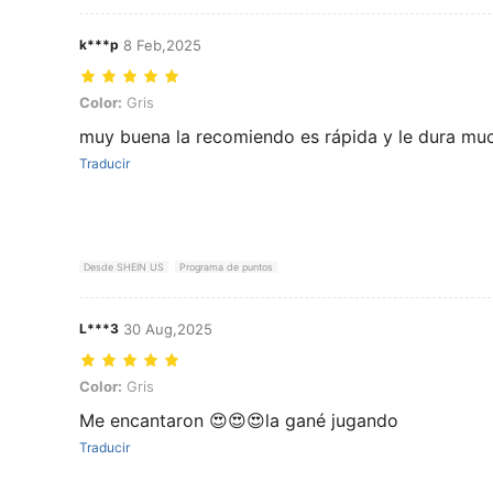
k***p
8 Feb,2025
Color: Gris
Color:
Gris
muy buena la recomiendo es rápida y le dura muc
Traducir
Desde SHEIN US
Programa de puntos
L***3
30 Aug,2025
Color: Gris
Color:
Gris
Me encantaron 😍😍😍la gané jugando
Traducir