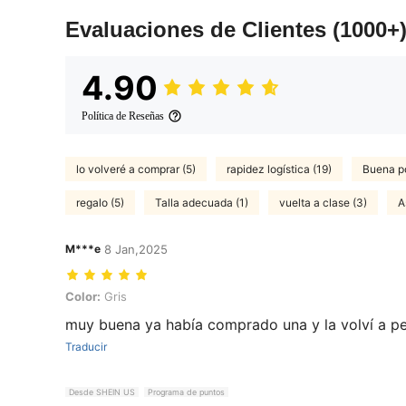
Evaluaciones de Clientes
(1000+
4.90
Política de Reseñas
lo volveré a comprar (5)
rapidez logística (19)
Buena po
regalo (5)
Talla adecuada (1)
vuelta a clase (3)
A
M***e
8 Jan,2025
Color: Gris
Color:
Gris
muy buena ya había comprado una y la volví a pe
Traducir
Desde SHEIN US
Programa de puntos