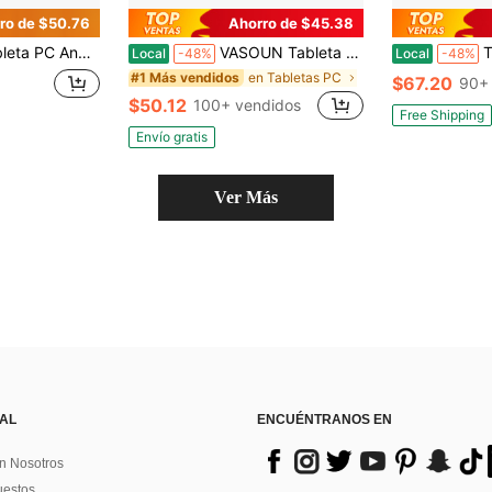
ro de $50.76
Ahorro de $45.38
th 5.0, cámaras duales de 2MP+5MP, batería de 6000mAh, con teclado, ratón, lápiz óptico y funda protectora (adaptador no incluido)
VASOUN Tableta Android TAB 10 Lite PC, 2GB RAM/32GB ROM, compatible con expansión de 512GB, pantalla IPS de 10.1 pulgadas 1280*800, procesador Quad-Core A133, WiFi 802.11b, WiFi 6 802.11ax, BT 5.0, batería de 6000mAh, USB-C, cámaras de 2MP+2MP (sin adaptador)
Tablet PC UODEGA 20
Local
-48%
Local
-48%
en Tabletas PC
#1 Más vendidos
$67.20
90+
$50.12
100+ vendidos
Free Shipping
Envío gratis
Ver Más
 AL
ENCUÉNTRANOS EN
n Nosotros
uestos