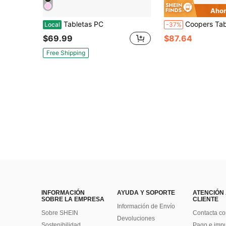
Ahor
Tabletas PC
Coopers Tableta PC Android 15 de 10 pulgadas, 2 en 1, 6GB RAM, 128GB de almacenamiento, procesador cuádruple RK3562 de 2.0GHz, WiFi 2.4G+5G, Bluetoo
Local
-37%
$69.99
$87.64
Free Shipping
INFORMACIÓN
AYUDA Y SOPORTE
ATENCIÓN
SOBRE LA EMPRESA
CLIENTE
Información de Envío
Sobre SHEIN
Contacta co
Devoluciones
Sostenibilidad
Pago e imp