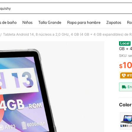
quishy
and down arrow keys to navigate search Búsqueda reciente and Busca y Encuentr
s de baño
Niños
Talla Grande
Ropa para hombre
Zapatos
Ro
/
Local
GB + 4
A523 d
SKU: s
6000 m
10
MP + 8
$
PR
(sin a
#1
En
Color