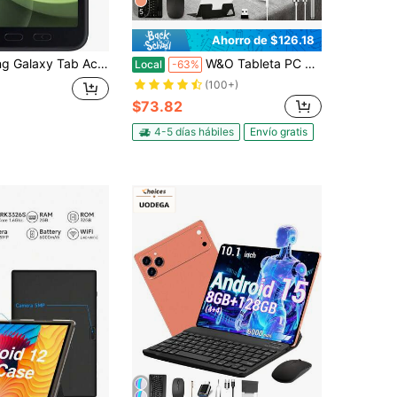
5
Ahorro de $126.18
ACTIVE5 ENTERPRISE 5G 128GB 20.3 Cm (8") 6 GB Wi-Fi 6 (802.11ax) Verde
W&O Tableta PC de 10.1 pulgadas, sistema operativo Android 15, tableta 2 en 1 con teclado, mouse, estuche protector, lápiz óptico, 256 GB de ROM + 8 GB de RAM, admite expansión de tarjeta de memoria de 1 TB, cámara de 5 + 16 MP, procesador de ocho núcleos, batería de 8000 mAh, pantalla IPS HD de 1280 x 800, tableta, Wi-Fi 6, tableta, tableta, Pad, regalo de San Valentín
Local
-63%
(100+)
$73.82
4-5 días hábiles
Envío gratis