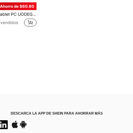
Ahorro de $60.80
26 de 10,1 pulgadas, sistema operativo Android 15, tableta 2 en 1 con teclado, ratón, funda protectora, lápiz óptico, 128 GB de ROM + 8 GB de RAM, admite expansión de 1 TB, cámara de 5+16 MP, batería de 8000 mAh, pantalla IPS HD de 1280*800, tableta, Wi-Fi 6, tablet, pad
 vendidos
DESCARCA LA APP DE SHEIN PARA AHORRAR MÁS