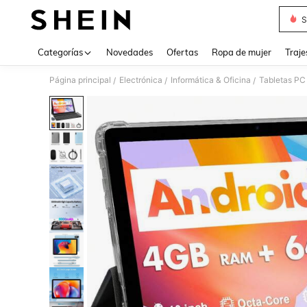
S
Use up 
Categorías
Novedades
Ofertas
Ropa de mujer
Traje
Página principal
Electrónica
Informática & Oficina
Tabletas PC
/
/
/