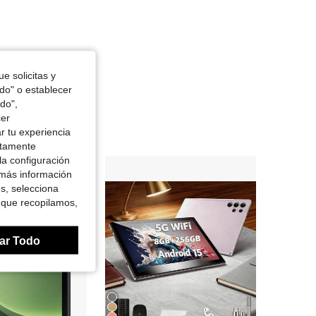
e solicitas y
odo" o establecer
do",
cer
r tu experiencia
ctamente
la configuración
 más información
es, selecciona
 que recopilamos,
ar Todo