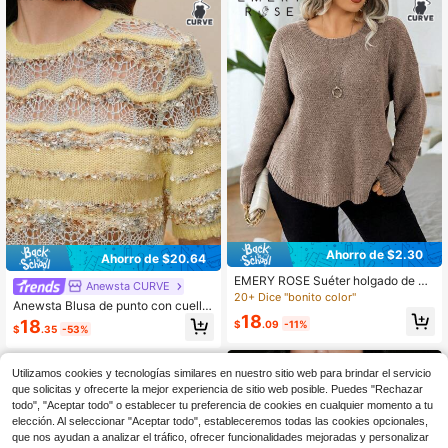
Ahorro de $2.30
Ahorro de $20.64
EMERY ROSE Suéter holgado de m
Anewsta CURVE
anga larga y cuello redondo para us
20+ Dice "bonito color"
Anewsta Blusa de punto con cuello
o diario casual, de talla grande, par
18
redondo, versátil y con diseño cala
a otoño e invierno
18
$
.09
-11%
$
.35
-53%
do, para mujer talla grande, para oto
ño/invierno
Utilizamos cookies y tecnologías similares en nuestro sitio web para brindar el servicio
que solicitas y ofrecerte la mejor experiencia de sitio web posible. Puedes "Rechazar
todo", "Aceptar todo" o establecer tu preferencia de cookies en cualquier momento a tu
elección. Al seleccionar "Aceptar todo", estableceremos todas las cookies opcionales,
que nos ayudan a analizar el tráfico, ofrecer funcionalidades mejoradas y personalizar