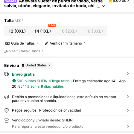
Anewsta Suéter de punto bordado, verde
5.00
(
5
)
salvia, otoño, elegante, invitada de boda, chi
c, invierno, Año Nuevo, Navidad, trabajo, gra
duación, boda, fiesta formal
Talla
US
5 left
12
(0XL)
14
(1XL)
16
(2XL)
18
(3XL)
Guía de Tallas
Verificar mi tamaño
¿No es tu talla? Dinos
Envío a
United States
Envío gratis
500 puntos SHEIN si llega tarde
Entrega estimada:
Ago 14 - Ago
20,
85.11% son ≤
8
días hábiles
Debido a promociones o liquidaciones, este artículo no es apto
para devolución ni cambio.
Pagos seguros · Protección de privacidad
Vendido por y Enviado desde: SHEIN
Para reportar a este vendedor y/o producto