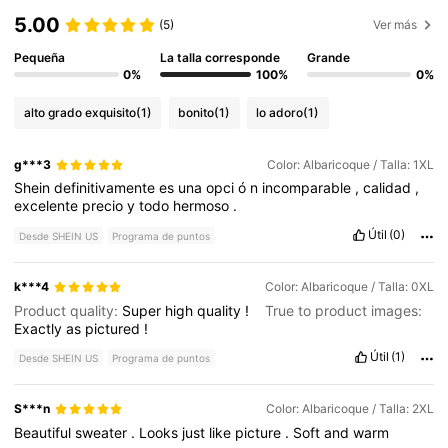
5.00
(5)
Ver más
Pequeña
La talla corresponde
Grande
0%
100%
0%
alto grado exquisito
(1)
bonito
(1)
lo adoro
(1)
g***3
Color: Albaricoque / Talla: 1XL
Shein
definitivamente
es
una
opci
ó
n
incomparable
,
calidad
,
excelente
precio
y
todo
hermoso
.
Útil
(0)
Desde SHEIN US
Programa de puntos
k***4
Color: Albaricoque / Talla: 0XL
Product quality:
Super
high
quality
!
True to product images:
Exactly
as
pictured
!
Útil
(1)
Desde SHEIN US
Programa de puntos
S***n
Color: Albaricoque / Talla: 2XL
Beautiful
sweater
.
Looks
just
like
picture
.
Soft
and
warm