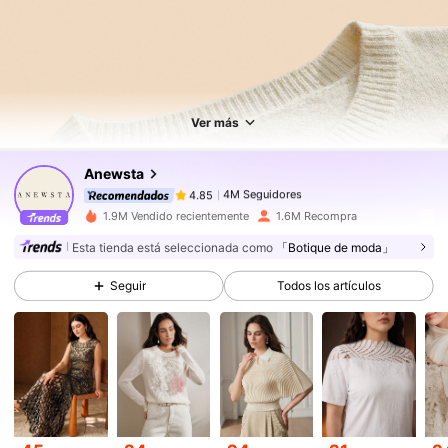
4M Seguidores
4.85
4M Seguidores
4.85
Ver más
Anewsta
4M Seguidores
4.85
m***p
pagó
Hace 1 día
1.9M Vendido recientemente
1.6M Recompra
4M Seguidores
4.85
Esta tienda está seleccionada como
「Botique de moda」
Seguir
Todos los artículos
4M Seguidores
4.85
4M Seguidores
4.85
4M Seguidores
4.85