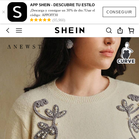
APP SHEIN - DESCUBRE TU ESTILO
×
¡Descarga y consigue un 30% de dto.!Usar el
CONSEGUIR
código: APPOFF30
(95,960)