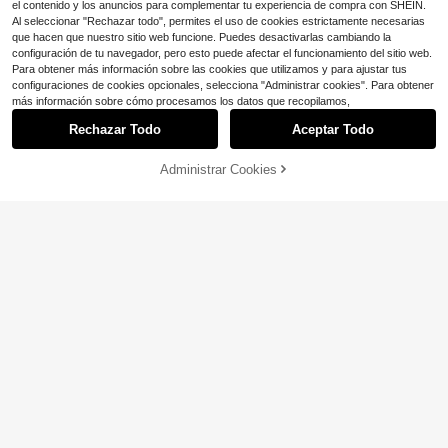
el contenido y los anuncios para complementar tu experiencia de compra con SHEIN.
Al seleccionar "Rechazar todo", permites el uso de cookies estrictamente necesarias
que hacen que nuestro sitio web funcione. Puedes desactivarlas cambiando la
configuración de tu navegador, pero esto puede afectar el funcionamiento del sitio web.
Para obtener más información sobre las cookies que utilizamos y para ajustar tus
configuraciones de cookies opcionales, selecciona "Administrar cookies". Para obtener
más información sobre cómo procesamos los datos que recopilamos,
Rechazar Todo
Aceptar Todo
Administrar Cookies
¡74% DE DESCUENTO!
AÑADIR A LA BOLSA
Ahorro de $49.90
5
Anewsta CURVE
EMERY ROSE Suéter de manga larg
a con cuello redondo, lazo y adorno
Anewsta Suéter de punto de manga
10+ Dice "sin olor"
s de lentejuelas para mujer de talla
larga con adornos para mujer de tall
32
13
$
.09
-61%
grande, para otoño/invierno
a grande, diseño floral con cuentas
$
.33
-52%
de alta gama, adecuado para Navid
ad, Año Nuevo, bodas y ocasiones f
ormales