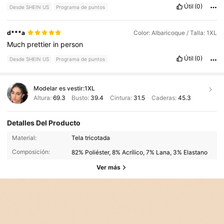
Útil
(0)
Desde SHEIN US
Programa de puntos
d***a
Color: Albaricoque / Talla: 1XL
Much
prettier
in
person
Útil
(0)
Desde SHEIN US
Programa de puntos
Modelar es vestir:
1XL
Altura:
69.3
Busto:
39.4
Cintura:
31.5
Caderas:
45.3
Detalles Del Producto
Material:
Tela tricotada
Composición:
82% Poliéster, 8% Acrílico, 7% Lana, 3% Elastano
Ver más