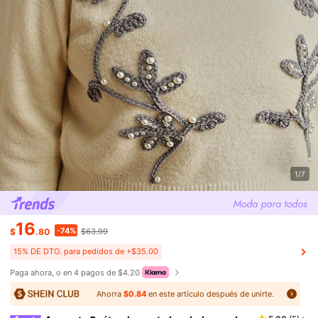
1/7
16
-74%
$
.80
$63.99
15% DE DTO. para pedidos de +$35.00
Paga ahora, o en 4 pagos de $4.20
Ahorra
$0.84
en este artículo después de unirte.