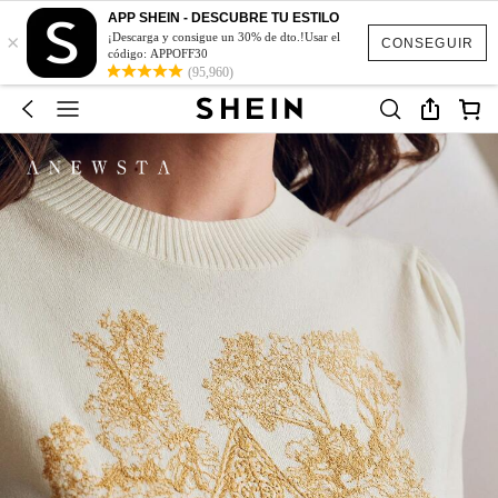
APP SHEIN - DESCUBRE TU ESTILO
×
¡Descarga y consigue un 30% de dto.!Usar el
CONSEGUIR
código: APPOFF30
(95,960)