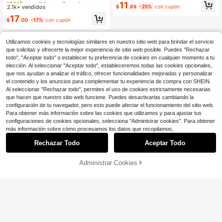
11
ación de botones de unicolor para
$
.89
-25%
con cupón
2.1k+ vendidos
¡Casi agotado!
¡Casi agotado!
mujer, otoño/invierno, para mujeres
#1 MÃs vendidos
en Zona de moda de SHEIN Prendas de punto para mujer
17
de talla pequeña
$
.00
-17%
con cupón
¡Casi agotado!
Utilizamos cookies y tecnologías similares en nuestro sitio web para brindar el servicio
que solicitas y ofrecerte la mejor experiencia de sitio web posible. Puedes "Rechazar
todo", "Aceptar todo" o establecer tu preferencia de cookies en cualquier momento a tu
elección. Al seleccionar "Aceptar todo", estableceremos todas las cookies opcionales,
que nos ayudan a analizar el tráfico, ofrecer funcionalidades mejoradas y personalizar
el contenido y los anuncios para complementar tu experiencia de compra con SHEIN.
Al seleccionar "Rechazar todo", permites el uso de cookies estrictamente necesarias
que hacen que nuestro sitio web funcione. Puedes desactivarlas cambiando la
configuración de tu navegador, pero esto puede afectar el funcionamiento del sitio web.
Para obtener más información sobre las cookies que utilizamos y para ajustar tus
configuraciones de cookies opcionales, selecciona "Administrar cookies". Para obtener
más información sobre cómo procesamos los datos que recopilamos,
Rechazar Todo
Aceptar Todo
Administrar Cookies
¡49% DE DESCUENTO!
AÑADIR A LA BOLSA