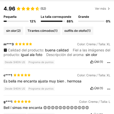
4.96
(52)
Ver más
Pequeña
La talla corresponde
Grande
12%
88%
0%
sin olor
(2)
Tirantes cómodos
(1)
outfits de otoño
(1)
m***3
Color: Crema / Talla: XL
Calidad del producto:
buena
calidad
Fiel a las imágenes del
producto:
igual
ala
foto
Descripción del aroma:
sin
olor
Útil
(1)
Desde SHEIN US
Programa de puntos
c***1
Color: Crema / Talla: XL
Es
bella
me
encanta
ajusta
muy
bien
.
hermosa
Útil
(1)
Desde SHEIN US
Programa de puntos
g***1
Color: Crema / Talla: L
Bell
í
simas
me
encanta
😍😍😍😍😍😍😍😍😍😍😍😍