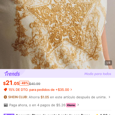
1/8
21
$
.05
-49%
$40.99
15% DE DTO. para pedidos de +$35.00
Ahorra
$1.05
en este artículo después de unirte.
Paga ahora, o en 4 pagos de $5.26