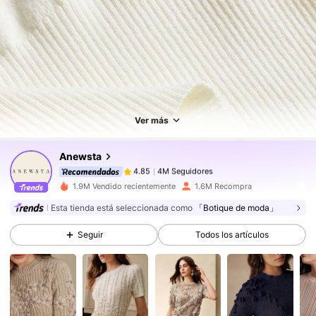
4M Seguidores
4.85
4M Seguidores
4.85
Ver más
Anewsta
4M Seguidores
4.85
r***k
pagó
Hace 1 día
1.9M Vendido recientemente
1.6M Recompra
4M Seguidores
4.85
Esta tienda está seleccionada como
「Botique de moda」
Seguir
Todos los artículos
4M Seguidores
4.85
4M Seguidores
4.85