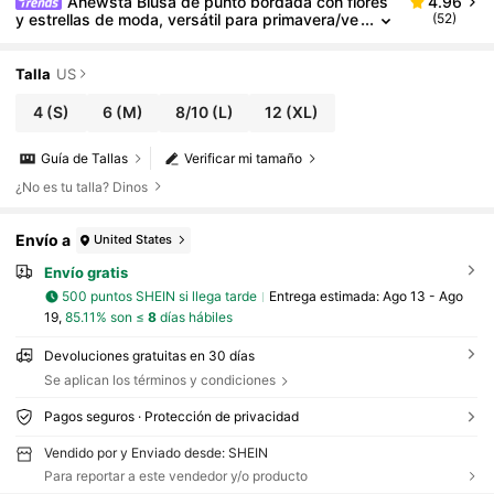
Anewsta Blusa de punto bordada con flores
4.96
y estrellas de moda, versátil para primavera/ve
(52)
rano, Día de San Valentín y Año Nuevo
Talla
US
4
(S)
6
(M)
8/10
(L)
12
(XL)
Guía de Tallas
Verificar mi tamaño
¿No es tu talla? Dinos
Envío a
United States
Envío gratis
500 puntos SHEIN si llega tarde
Entrega estimada:
Ago 13 - Ago
19,
85.11% son ≤
8
días hábiles
Devoluciones gratuitas en 30 días
Se aplican los términos y condiciones
Pagos seguros · Protección de privacidad
Vendido por y Enviado desde: SHEIN
Para reportar a este vendedor y/o producto