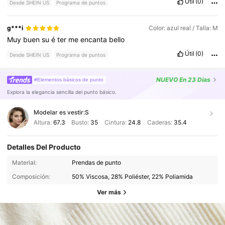
Útil
(0)
Desde SHEIN US
Programa de puntos
g***i
Color: azul real / Talla: M
Muy
buen
su
é
ter
me
encanta
bello
Útil
(0)
Desde SHEIN US
Programa de puntos
NUEVO
En 23 Días
#Elementos básicos de punto
Explora la elegancia sencilla del punto básico.
Modelar es vestir:
S
Altura:
67.3
Busto:
35
Cintura:
24.8
Caderas:
35.4
Detalles Del Producto
Material:
Prendas de punto
Composición:
50% Viscosa, 28% Poliéster, 22% Poliamida
Ver más