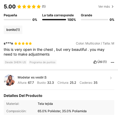
5.00
(1)
Ver más
Pequeña
La talla corresponde
Grande
0%
100%
0%
bonito
(1)
s***n
Color: Multicolor / Talla: M
this
is
very
open
in
the
chest
,
but
very
beautiful
.
you
may
need
to
make
adjustments
Útil
(1)
Desde SHEIN US
Programa de puntos
Modelar es vestir:
S
Altura:
67.7
Busto:
32.3
Cintura:
25.2
Caderas:
35
Detalles Del Producto
Material:
Tela tejida
Composición:
65.0% Poliéster, 35.0% Poliamida