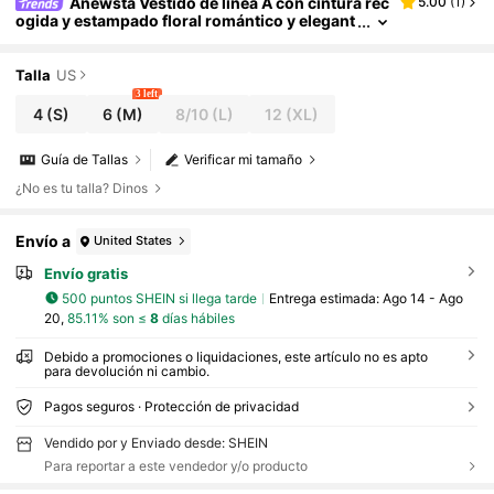
Anewsta Vestido de línea A con cintura rec
5.00
(
1
)
ogida y estampado floral romántico y elegant
e para mujeres
Talla
US
3 left
4
(S)
6
(M)
8/10
(L)
12
(XL)
Guía de Tallas
Verificar mi tamaño
¿No es tu talla? Dinos
Envío a
United States
Envío gratis
500 puntos SHEIN si llega tarde
Entrega estimada:
Ago 14 - Ago
20,
85.11% son ≤
8
días hábiles
Debido a promociones o liquidaciones, este artículo no es apto
para devolución ni cambio.
Pagos seguros · Protección de privacidad
Vendido por y Enviado desde: SHEIN
Para reportar a este vendedor y/o producto