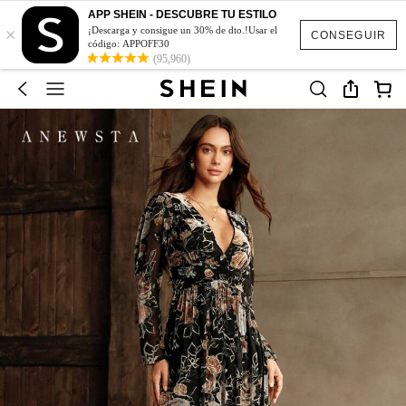
APP SHEIN - DESCUBRE TU ESTILO
×
¡Descarga y consigue un 30% de dto.!Usar el
CONSEGUIR
código: APPOFF30
(95,960)