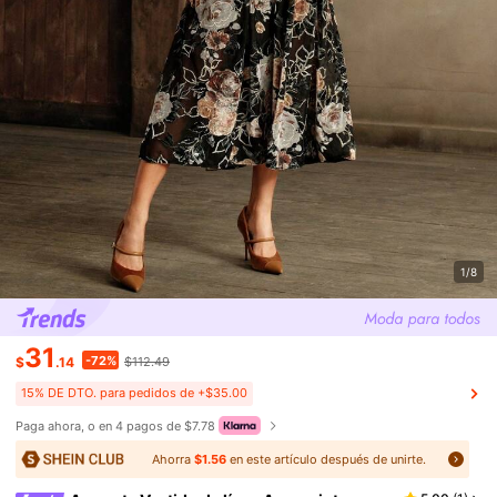
1/8
31
-72%
$
.14
$112.49
15% DE DTO. para pedidos de +$35.00
Paga ahora, o en 4 pagos de $7.78
Ahorra
$1.56
en este artículo después de unirte.