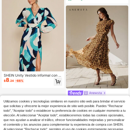
SHEIN Unity Vestido informal con c
8
uello en V, manga larga, estampado
$
.24
-66%
de todo sobre, plisado, bajo dividido
para mujeres
Anewsta
Anewsta Vestido de mujer con cintu
Utilizamos cookies y tecnologías similares en nuestro sitio web para brindar el servicio
45
ra ceñida, estampado floral y volant
$
.92
-58%
que solicitas y ofrecerte la mejor experiencia de sitio web posible. Puedes "Rechazar
es en el bajo, estilo vacaciones, pri
$36.74
con cupón
mavera/verano
todo", "Aceptar todo" o establecer tu preferencia de cookies en cualquier momento a tu
elección. Al seleccionar "Aceptar todo", estableceremos todas las cookies opcionales,
que nos ayudan a analizar el tráfico, ofrecer funcionalidades mejoradas y personalizar
el contenido y los anuncios para complementar tu experiencia de compra con SHEIN.
Al seleccionar "Rechazar todo", permites el uso de cookies estrictamente necesarias