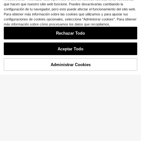
que hacen que nuestro sitio web funcione. Puedes desactivarlas cambiando la
configuración de tu navegador, pero esto puede afectar el funcionamiento del sitio web.
Para obtener más información sobre las cookies que utilizamos y para ajustar tus
configuraciones de cookies opcionales, selecciona "Administrar cookies". Para obtener
más información sobre cómo procesamos los datos que recopilamos,
Rechazar Todo
Aceptar Todo
Administrar Cookies
¡72% DE DESCUENTO!
AÑADIR A LA BOLSA