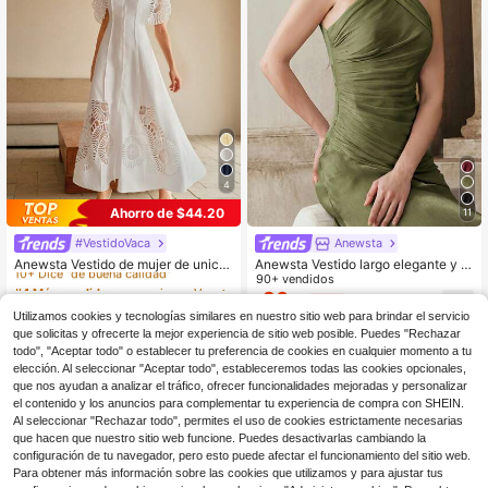
4
Ahorro de $44.20
11
#VestidoVaca
Anewsta
#4 Más vendidos
en mexicano Vestidos largos para mujer
10+ Dice "de buena calidad"
Anewsta Vestido de mujer de unicol
Anewsta Vestido largo elegante y br
or con mangas abullonadas, aboton
illante para mujer con cuello cruzad
90+ vendidos
#4 Más vendidos
#4 Más vendidos
en mexicano Vestidos largos para mujer
en mexicano Vestidos largos para mujer
adura simple y empalmado hueco
o, plisado, ajuste ceñido en la cintur
30
10+ Dice "de buena calidad"
10+ Dice "de buena calidad"
300+ vendidos
(100+)
$
.02
-40%
a y corte en A, para fiesta y uso cas
Utilizamos cookies y tecnologías similares en nuestro sitio web para brindar el servicio
66
#4 Más vendidos
en mexicano Vestidos largos para mujer
ual, atuendo de verano y vacacione
$
.29
-40%
que solicitas y ofrecerte la mejor experiencia de sitio web posible. Puedes "Rechazar
10+ Dice "de buena calidad"
s
$53.03
con cupón
todo", "Aceptar todo" o establecer tu preferencia de cookies en cualquier momento a tu
elección. Al seleccionar "Aceptar todo", estableceremos todas las cookies opcionales,
que nos ayudan a analizar el tráfico, ofrecer funcionalidades mejoradas y personalizar
el contenido y los anuncios para complementar tu experiencia de compra con SHEIN.
Al seleccionar "Rechazar todo", permites el uso de cookies estrictamente necesarias
que hacen que nuestro sitio web funcione. Puedes desactivarlas cambiando la
configuración de tu navegador, pero esto puede afectar el funcionamiento del sitio web.
Para obtener más información sobre las cookies que utilizamos y para ajustar tus