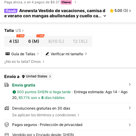
Paga ahora, o en 4 pagos de $9.37
Anewsta Vestido de vacaciones, camisa d
5.00
(
3
)
e verano con mangas abullonadas y cuello ca
misero, falda plisada tipo pastel, vestido larg
o caqui con bajo voluminoso y cuello abullonado
tipo pastel con plisados y adornos
Talla
US
2 left
2 left
4
(S)
6
(M)
8/10
(L)
12
(XL)
Guía de Tallas
Verificar mi tamaño
¿No es tu talla? Dinos
Envío a
United States
Envío gratis
500 puntos SHEIN si llega tarde
Entrega estimada:
Ago 14 - Ago
20,
85.11% son ≤
8
días hábiles
Devoluciones gratuitas en 30 días
Se aplican los términos y condiciones
Pagos seguros · Protección de privacidad
Vendido por y Enviado desde: SHEIN