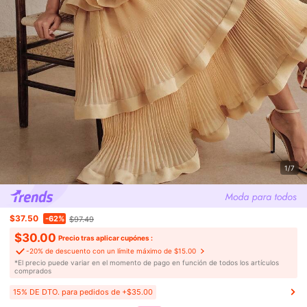
1/7
$37.50
-62%
$97.49
$30.00
Precio tras aplicar cupónes :
-20% de descuento con un límite máximo de $15.00
​*El precio puede variar en el momento de pago en función de todos los artículos
comprados
15% DE DTO. para pedidos de +$35.00