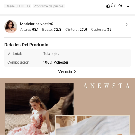
Útil
(0)
Desde SHEIN US
Programa de puntos
Modelar es vestir:
S
Altura:
68.1
Busto:
32.3
Cintura:
23.6
Caderas:
35
Detalles Del Producto
Material:
Tela tejida
Composición:
100% Poliéster
Ver más
4M Seguidores
4.85