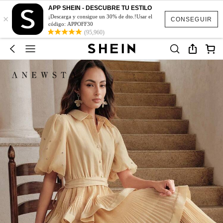
APP SHEIN - DESCUBRE TU ESTILO
×
¡Descarga y consigue un 30% de dto.!Usar el
CONSEGUIR
código: APPOFF30
(95,960)