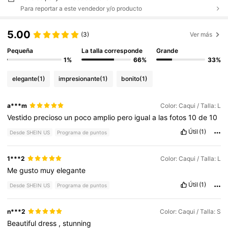
Para reportar a este vendedor y/o producto
5.00
(3)
Ver más
Pequeña
La talla corresponde
Grande
1%
66%
33%
elegante
(1)
impresionante
(1)
bonito
(1)
a***m
Color: Caqui / Talla: L
Vestido
precioso
un
poco
amplio
pero
igual
a
las
fotos
10
de
10
Útil
(1)
Desde SHEIN US
Programa de puntos
1***2
Color: Caqui / Talla: L
Me
gusto
muy
elegante
Útil
(1)
Desde SHEIN US
Programa de puntos
n***2
Color: Caqui / Talla: S
Beautiful
dress
,
stunning