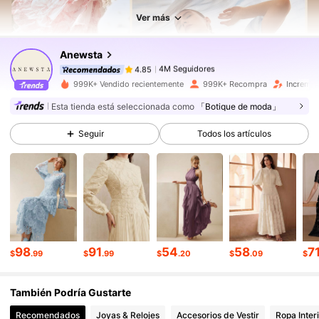
Ver más
4M Seguidores
4.85
Anewsta
4M Seguidores
4.85
999K+ Vendido recientemente
999K+ Recompra
Incremen
Esta tienda está seleccionada como
「Botique de moda」
4M Seguidores
4.85
Seguir
Todos los artículos
4M Seguidores
4.85
4M Seguidores
4.85
98
91
54
58
7
$
.99
$
.99
$
.20
$
.09
$
4M Seguidores
4.85
También Podría Gustarte
4M Seguidores
4.85
Recomendados
Joyas & Relojes
Accesorios de Vestir
Ropa Inter