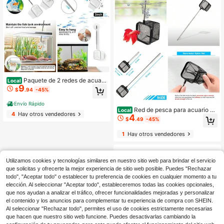
Paquete de 2 redes de acuari
Local
9
o blancas de 3 pulgadas, herramien
$
.94
-45%
ta de limpieza y decoración de mall
a de secado rápido para camarones
Envío Rápido
y bettas
Red de pesca para acuario co
Local
4
Hay otros vendedores
4
n mango extensible de 6 a 16 pulga
$
.49
-45%
das, malla de nailon para pecera na
no de betta, con 1 año de garantía
1
Hay otros vendedores
Utilizamos cookies y tecnologías similares en nuestro sitio web para brindar el servicio
que solicitas y ofrecerte la mejor experiencia de sitio web posible. Puedes "Rechazar
todo", "Aceptar todo" o establecer tu preferencia de cookies en cualquier momento a tu
elección. Al seleccionar "Aceptar todo", estableceremos todas las cookies opcionales,
que nos ayudan a analizar el tráfico, ofrecer funcionalidades mejoradas y personalizar
el contenido y los anuncios para complementar tu experiencia de compra con SHEIN.
Al seleccionar "Rechazar todo", permites el uso de cookies estrictamente necesarias
que hacen que nuestro sitio web funcione. Puedes desactivarlas cambiando la