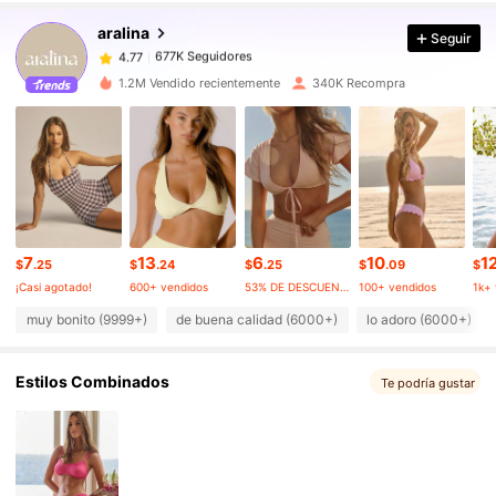
aralina
Seguir
677K Seguidores
4.77
1***1
pagó
Hace 1 día
1.2M Vendido recientemente
340K Recompra
677K Seguidores
4.77
677K Seguidores
4.77
677K Seguidores
4.77
7
13
6
10
1
$
.25
$
.24
$
.25
$
.09
$
¡Casi agotado!
600+ vendidos
53% DE DESCUENTO
100+ vendidos
1k+ 
677K Seguidores
4.77
muy bonito (9999+)
de buena calidad (6000+)
lo adoro (6000+)
Estilos Combinados
677K Seguidores
Te podría gustar
4.77
677K Seguidores
4.77