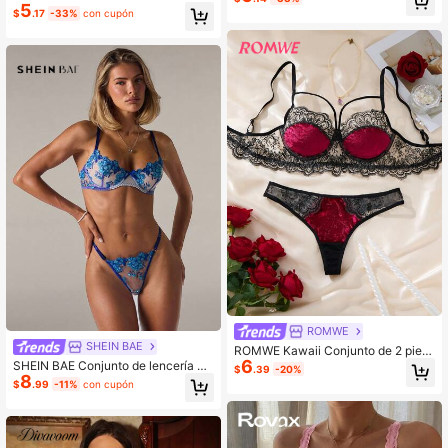
ara mujeres
5
$
.17
-33%
con cupón
ROMWE
SHEIN BAE
ROMWE Kawaii Conjunto de 2 piez
6
as de ropa interior de mujer con bor
SHEIN BAE Conjunto de lencería de
$
.39
-20%
dado de encaje en el dobladillo, en
8
ropa interior con sujetador y calzon
$
.99
-11%
con cupón
color negro y burdeos, con tirantes
es con bordado floral para mujer
ajustables, sujetador y pantie diario,
conjunto de lencería para uso diari
o, regalo para Navidad y Halloween