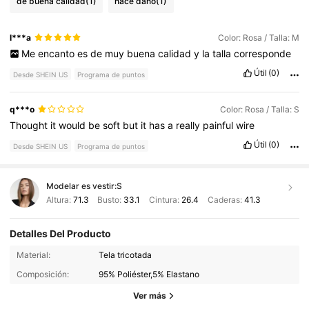
de buena calidad
(1)
hace daño
(1)
l***a
Color: Rosa / Talla: M
Me
encanto
es
de
muy
buena
calidad
y
la
talla
corresponde
Útil
(0)
Desde SHEIN US
Programa de puntos
q***o
Color: Rosa / Talla: S
Thought
it
would
be
soft
but
it
has
a
really
painful
wire
Útil
(0)
Desde SHEIN US
Programa de puntos
Modelar es vestir:
S
Altura:
71.3
Busto:
33.1
Cintura:
26.4
Caderas:
41.3
Detalles Del Producto
677K Seguidores
4.77
Material:
Tela tricotada
Composición:
95% Poliéster,5% Elastano
677K Seguidores
4.77
Ver más