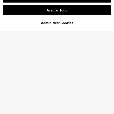
Aceptar Todo
Administrar Cookies
¡47% DE DESCUENTO!
AÑADIR A LA BOLSA