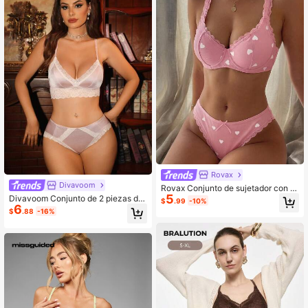
Rovax
Divavoom
Rovax Conjunto de sujetador con ar
5
os y pantie con estampado de cora
Divavoom Conjunto de 2 piezas de
$
.99
-10%
zón dulce francés y patchwork de e
6
lencería con sujetador elegante y d
$
.88
-16%
ncaje
ulce con patchwork de encaje y bra
guita triangular