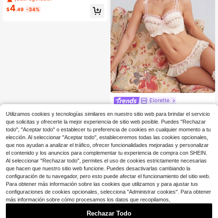
romántico con borde de encaje de
4
$
.49
-34%
malla, cómodo cierre trasero y copa
triangular sin aros
Elorette
Elorette Sujetador Push-Up con Aro
Utilizamos cookies y tecnologías similares en nuestro sitio web para brindar el servicio
8
s de Satén Plisado Sin Costuras co
$
.03
-46%
que solicitas y ofrecerte la mejor experiencia de sitio web posible. Puedes "Rechazar
n Encaje Bordado
todo", "Aceptar todo" o establecer tu preferencia de cookies en cualquier momento a tu
elección. Al seleccionar "Aceptar todo", estableceremos todas las cookies opcionales,
que nos ayudan a analizar el tráfico, ofrecer funcionalidades mejoradas y personalizar
el contenido y los anuncios para complementar tu experiencia de compra con SHEIN.
Al seleccionar "Rechazar todo", permites el uso de cookies estrictamente necesarias
que hacen que nuestro sitio web funcione. Puedes desactivarlas cambiando la
configuración de tu navegador, pero esto puede afectar el funcionamiento del sitio web.
Para obtener más información sobre las cookies que utilizamos y para ajustar tus
configuraciones de cookies opcionales, selecciona "Administrar cookies". Para obtener
más información sobre cómo procesamos los datos que recopilamos,
Rechazar Todo