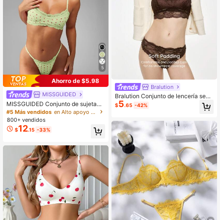
5
Ahorro de $5.98
Bralution
MISSGUIDED
Bralution Conjunto de lencería sexy
5
de encaje de unicolor para mujer
MISSGUIDED Conjunto de sujetado
$
.65
-42%
r y tanga con estampado de corazó
#5 Más vendidos
en Alto apoyo Conjuntos de sujetador y braguita pa
n y adorno de encaje, ropa interior a
800+ vendidos
juego para el Día de San Valentín
12
$
.15
-33%