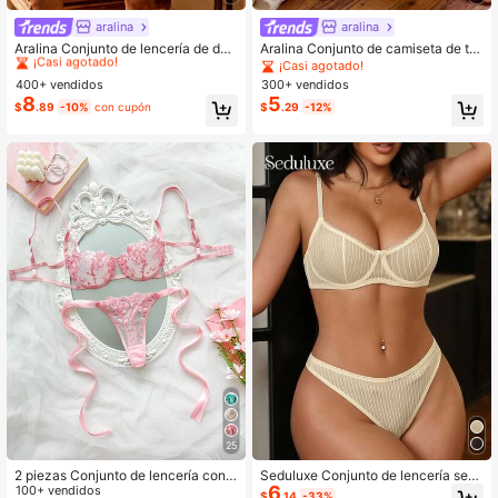
aralina
aralina
#4 Más vendidos
en Vieira Conjuntos de sujetador y braguita para m
¡Casi agotado!
Aralina Conjunto de lencería de dos
Aralina Conjunto de camiseta de tir
piezas para mujer con bralette de e
antes y pantalón corto con volantes
¡Casi agotado!
#4 Más vendidos
#4 Más vendidos
en Vieira Conjuntos de sujetador y braguita para m
en Vieira Conjuntos de sujetador y braguita para m
ncaje floral cuello en V con adorno
400+ vendidos
300+ vendidos
¡Casi agotado!
¡Casi agotado!
de lazo y bragas a juego, atuendo d
8
5
#4 Más vendidos
en Vieira Conjuntos de sujetador y braguita para m
$
.89
-10%
con cupón
$
.29
-12%
e vacaciones
¡Casi agotado!
25
2 piezas Conjunto de lencería con c
Seduluxe Conjunto de lencería sexy
6
ordones y bordados en azul cielo p
100+ vendidos
con aros 2 piezas
$
.14
-33%