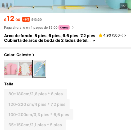
1/7
12
-9%
$
.00
$13.20
Paga ahora, o en 4 pagos de $3.00
Arco de fondo, 5 pies, 6 pies, 6.6 pies, 7.2 pies
4.90
(
500+
)
Cubierta de arco de boda de 2 lados de tel
a con ajuste de spandex Fondo de arco en
forma de cúpula Tela de fondo de arco para d
ecoración de arco de fiesta de cumpleaños bo
Color: Celeste
da - Azul claro (Sin incluir el soporte, solo la t
ela de fondo), Navidad
Talla
80*180cm/2,6 pies * 6 pies
120*220 cm/4 pies * 7,2 pies
100*200cm/3,3 pies * 6,6 pies
65*150cm/2,1 pies * 5 pies