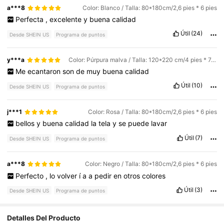
a***8
Color: Blanco / Talla: 80*180cm/2,6 pies * 6 pies
Perfecta
,
excelente
y
buena
calidad
Útil
(24)
Desde SHEIN US
Programa de puntos
y***a
Color: Púrpura malva / Talla: 120*220 cm/4 pies * 7,2 pies
Me
ecantaron
son
de
muy
buena
calidad
Útil
(10)
Desde SHEIN US
Programa de puntos
j***1
Color: Rosa / Talla: 80*180cm/2,6 pies * 6 pies
bellos
y
buena
calidad
la
tela
y
se
puede
lavar
Útil
(7)
Desde SHEIN US
Programa de puntos
a***8
Color: Negro / Talla: 80*180cm/2,6 pies * 6 pies
Perfecto
,
lo
volver
í
a
a
pedir
en
otros
colores
Útil
(3)
Desde SHEIN US
Programa de puntos
Detalles Del Producto