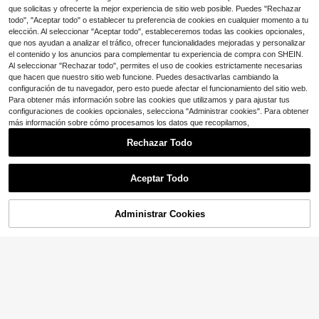
Clientes habituales
8
os, celebración de aniversario, fiest
$
.05
-14%
con cupón
que solicitas y ofrecerte la mejor experiencia de sitio web posible. Puedes "Rechazar
¡Casi agotado!
a de primavera, regalos de fiesta, d
todo", "Aceptar todo" o establecer tu preferencia de cookies en cualquier momento a tu
ecoración de pared, revelación de g
elección. Al seleccionar "Aceptar todo", estableceremos todas las cookies opcionales,
énero, baby shower, accesorios de f
que nos ayudan a analizar el tráfico, ofrecer funcionalidades mejoradas y personalizar
otografía, recuerdos de fiesta, telón
el contenido y los anuncios para complementar tu experiencia de compra con SHEIN.
de fondo de boda, regalos de fiesta
Al seleccionar "Rechazar todo", permites el uso de cookies estrictamente necesarias
de cumpleaños, suministros de fiest
a en casa, feliz cumpleaños, decora
que hacen que nuestro sitio web funcione. Puedes desactivarlas cambiando la
ción del hogar
Mostrar artículos similares con stock
Ver todo
configuración de tu navegador, pero esto puede afectar el funcionamiento del sitio web.
Telón de fondo en forma de arco de
Para obtener más información sobre las cookies que utilizamos y para ajustar tus
5 pies, 6 pies, 6.6 pies, 7.2 pies, cubi
200+ vendidos
erta para arco de boda de tela elásti
configuraciones de cookies opcionales, selecciona "Administrar cookies". Para obtener
6
$
.39
-18%
ca de 2 lados, telón de fondo de arc
más información sobre cómo procesamos los datos que recopilamos,
o tipo domo para decoración de fies
tas de cumpleaños y bodas (solo la
Rechazar Todo
tela, sin incluir el soporte)- Color Lil
a
Aceptar Todo
Lo sentimos, este producto está agotado.
Administrar Cookies
AGOTADO
77 piezas/9 hojas Pegatinas de ven
tana de fantasma rosa de Hallowee
¡Casi agotado!
n, calcomanías de ventana de Hallo
100+ vendidos
ween, pegatinas de ventana de fant
1
asma, calabaza y murciélago lindo
$
.80
-18%
s, adecuadas para decoración de vi
drio en el hogar, aula y oficina, sumi
nistros para fiesta de Happy Boo Da