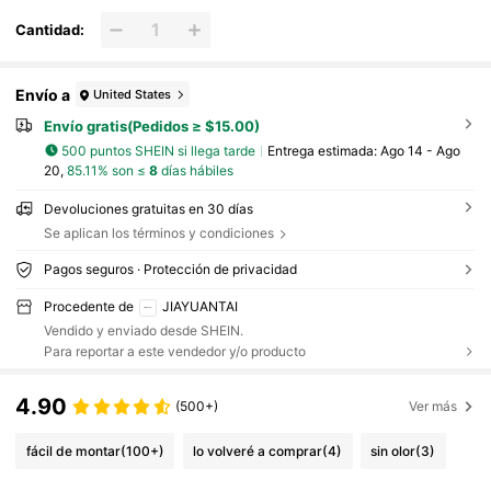
Cantidad:
Envío a
United States
Envío gratis(Pedidos ≥ $15.00)
500 puntos SHEIN si llega tarde
Entrega estimada:
Ago 14 - Ago
20,
85.11% son ≤
8
días hábiles
Devoluciones gratuitas en 30 días
Se aplican los términos y condiciones
Pagos seguros · Protección de privacidad
Procedente de
JIAYUANTAI
Vendido y enviado desde SHEIN.
Para reportar a este vendedor y/o producto
4.90
(500+)
Ver más
fácil de montar
(100+)
lo volveré a comprar
(4)
sin olor
(3)