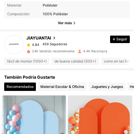
459 Seguidores
4.84
Material:
Poliéster
Composición:
100% Poliéster
459 Seguidores
Ver más
4.84
JIAYUANTAI
Seguir
459 Seguidores
4.84
a***d
pagó
Hace 20 horas
24K Vendido recientemente
4.4K Recompra
459 Seguidores
4.84
fácil de montar (1000+)
de buena calidad (300+)
como en las fotos
También Podría Gustarte
459 Seguidores
4.84
Recomendados
Material Escolar & Oficina
Juguetes y Juegos
He
459 Seguidores
4.84
459 Seguidores
4.84
459 Seguidores