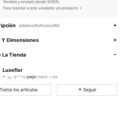
Vendido y enviado desde SHEIN.
Para reportar a este vendedor y/o producto
ipción
plástico,Multicolor,ABS
s Y Dimensiones
4.83
24
14
 La Tienda
4.83
24
14
4.83
24
14
Luxeflor
d***8
pagó
Hace 1 día
s***r
seguido
Hace 1 día
4.83
24
14
Todos los artículos
Seguir
4.83
24
14
4.83
24
14
4.83
24
14
4.83
24
14