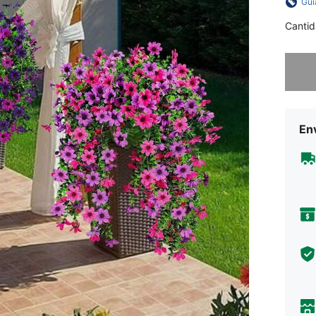
Guí
Cantid
Lo sent
Env