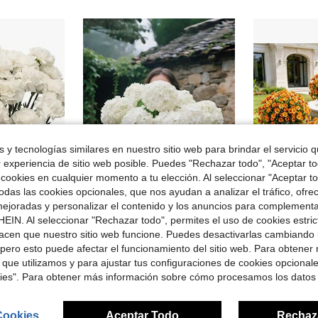
 y tecnologías similares en nuestro sitio web para brindar el servicio qu
r experiencia de sitio web posible. Puedes "Rechazar todo", "Aceptar t
 cookies en cualquier momento a tu elección. Al seleccionar "Aceptar to
das las cookies opcionales, que nos ayudan a analizar el tráfico, ofre
ejoradas y personalizar el contenido y los anuncios para complementa
rro de $0.56
Ahorro de $1.20
EIN. Al seleccionar "Rechazar todo", permites el uso de cookies estri
en Decoración artificial estilo naranja Decoracion
#4 Más vendidos
#3 Más vendid
e Fiesta, Decoración de Cumpleaños en el Hogar, Tallos de Clavel Artificiales, Flores Falsas de Seda para Arreglos Funerarios, Ramos de Boda, Coronas de Cementerio, Manualidades DIY
Juego de 3 piezas de flores artificiales de hortensia blanca - Flores artificiales para decoración del hogar - Enredaderas de plástico resistentes a los rayos UV, adecuadas para bodas, jardines, porches y decoración de patios - Decoración duradera para interiores/exteriores del hogar, con hojas verdes realistas, bodas, fiestas de jardín en casa, decoración de bodas, decoración exterior, crisantemo esponjoso naranja brillante artificial, rosa artificial, decoración de otoño, decoración de Halloween
Juego de 5 piezas de plantas artificiales rectas de color naranja con estacas de suelo, margarita naranja, margarita artificial con soporte de suelo, resistente a los rayos
-27%
-18%
acen que nuestro sitio web funcione. Puedes desactivarlas cambiando 
¡Casi agotado!
¡Casi agotado
en Decoración artificial estilo naranja Decoracion
en Decoración artificial estilo naranja Decoracion
#4 Más vendidos
#4 Más vendidos
#3 Más vendid
#3 Más vendid
pero esto puede afectar el funcionamiento del sitio web. Para obtener
¡Casi agotado!
¡Casi agotado!
¡Casi agotado
¡Casi agotado
$3.20
idos
400+ vendidos
 que utilizamos y para ajustar tus configuraciones de cookies opcional
$7.56
200+ 
en Decoración artificial estilo naranja Decoracion
#4 Más vendidos
#3 Más vendid
con cupón
kies". Para obtener más información sobre cómo procesamos los datos
¡Casi agotado!
¡Casi agotado
Cookies
Aceptar Todo
Rechaz