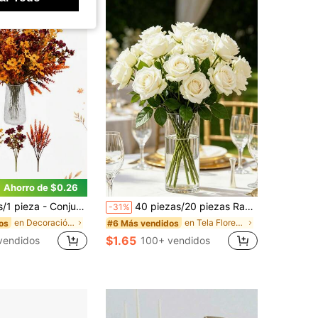
Ahorro de $0.26
Acción de Gracias, decoración de Acción de Gracias, decoración de habitación, decoración de centro de mesa de otoño de estilo granja, relleno de jarrón de cosecha de Acción de Gracias, estética de otoño de granja de campo, relleno de jarrón de vidrio, decoración de centro de mesa, decoración de mesa de fiesta de Acción de Gracias, arreglo de ramo de otoño estacional, suministros de decoración de otoño para bodas
40 piezas/20 piezas Ramo de rosas de seda blanca con tacto realista, ramo de mano para novia y boda, decoración de centro de mesa, decoración de jarrón para el hogar interior, regalo de Acción de Gracias y Navidad, arreglo floral DIY duradero y resistente sin riego ni decoloración
-31%
en Decoración artificial estilo naranja Decoracion
en Tela Flores Artificiales
os
#6 Más vendidos
$1.65
vendidos
100+ vendidos