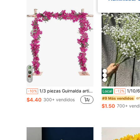
6
1/3 piezas Guirnalda artificial de buganvilla de 5.9 pies, enredadera de buganvilla de seda sintética, guirnalda artificial de buganvilla de tallo largo, adecuada para decoración de mesa, camino de mesa, arco de boda, decoración de pared (debido a la iluminación, el monitor y otras razones, puede haber una ligera diferencia de color entre el producto real y la imagen)
1/10/60/150/180 piezas Ramo de flores artificiales de aliento de bebé blanco con tallos de plástico, adecuado para decoración del hogar, decoración de mesa, a
-10%
Local
-12%
#9 Más vendidos
$4.40
300+ vendidos
$1.50
700+ vend