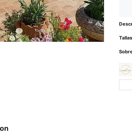
Descr
Talla
Sobre
ron