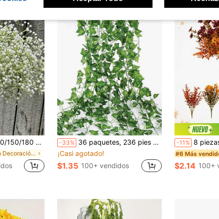
rreglos florales DIY, decoración de fiesta de boda, decoración de habitación, decoración floral, estas flores artificiales de plástico son perfectas para decoración de mesa y arreglos en floreros. También son ideales para fiestas de boda, jardines y decoración de dormitorio.
36 paquetes, 236 pies de enredaderas de hiedra artificial, 78.72 pulgadas por paquete, enredaderas de hiedra falsa para decoración de bodas, dormitorio, decoración de fiestas DIY, guirnalda de hiedra realista con hojas falsas, decoración de pared interior/exterior con enredaderas colgantes
8 piezas/1 pieza - Conjunto de ramos de flores artificiales de otoño de 4 estilos mixtos color naranja, decoración de centro de mesa de jarrón de cosecha de Acción de Gracias, decoración de cosecha de 
-33%
-11%
¡Casi agotado!
en Decoración del hogar, decoraciones para la temp
#6 Más vendid
$1.35
$2.14
idos
100+ vendidos
100+ 