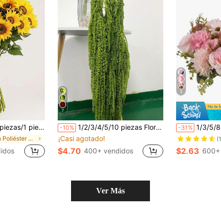
5
7
mesa, coronas y manualidades de primavera/verano. Bodas de verano y otoño, decoración de Acción de Gracias. Decoraciones para el hogar y fiestas
1/2/3/4/5/10 piezas Flores artificiales colgantes de amaranto, arte floral, arte floral colgante, decoración de arco de boda, decoración de fondo
1/3/5/80 piezas Ramo de hortensias de seda artificial, rosa de té falsa, adec
-10%
-31%
¡Casi agotado!
en Poliéster Flores Artificiales
(
$4.70
$2.63
idos
400+ vendidos
600+
Ver Más