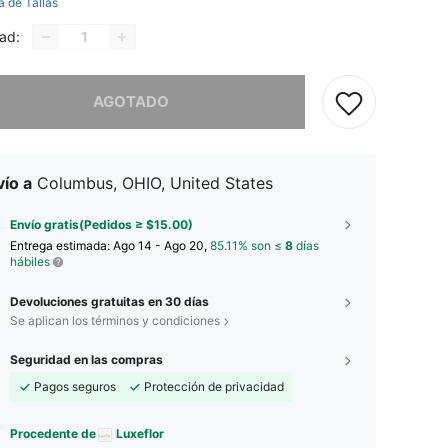
a de Tallas
ad:
imos, este producto está agotado.
AGOTADO
ío a
Columbus, OHIO, United States
Envío gratis(Pedidos ≥ $15.00)
Entrega estimada:
Ago 14 - Ago 20,
85.11% son ≤
8
días
hábiles
Devoluciones gratuitas en 30 días
Se aplican los términos y condiciones
Seguridad en las compras
Pagos seguros
Protección de privacidad
Procedente de
Luxeflor