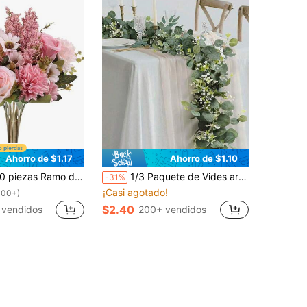
Ahorro de $1.17
Ahorro de $1.10
uado para boda de otoño, se puede usar para restaurante, dormitorio, decoración de habitación, suministros para fiesta de vacaciones, decoración de jardín al aire libre
1/3 Paquete de Vides artificiales de Eucalipto Blanco y Flor de Novia para decoración, Hojas de Eucalipto de Dólar de Plata adecuadas para Navidad, Hogar, Pared, Boda, Centro de Mesa, Ducha, Decoración Interior y Exterior, Regalo de Primavera y Verano
-31%
¡Casi agotado!
100+)
$2.40
 vendidos
200+ vendidos