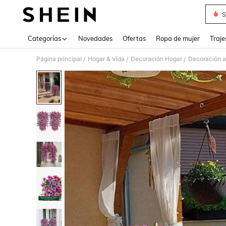
S
Use up 
Categorías
Novedades
Ofertas
Ropa de mujer
Traje
Página principal
Hogar & Vida
Decoración Hogar
Decoración ar
/
/
/