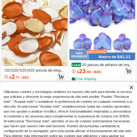
Ahorro de $43.22
20 piezas de pétalos de orquí
Local
dea, cabezas de flores de orquídea
120/220/320/420 piezas de elegan
23
$
.98
-64%
artificiales de seda sintética Phalae
tes pétalos de rosa de tela en color
2
nopsis mariposa para manualidades
$
.77
-23%
naranja quemado y crema - Perfect
Free Shipping
DIY, decoración del hogar, boda y fi
os para bodas, despedidas de solter
esta, 20 piezas en púrpura y azul
a, fiestas | Decoración de flores arti
ficiales hechas a mano ideal para el
Utilizamos cookies y tecnologías similares en nuestro sitio web para brindar el servicio
Día de San Valentín, el Día de la Ma
que solicitas y ofrecerte la mejor experiencia de sitio web posible. Puedes "Rechazar
dre y ocasiones especiales, tambié
todo", "Aceptar todo" o establecer tu preferencia de cookies en cualquier momento a tu
n para decoraciones de bodas
elección. Al seleccionar "Aceptar todo", estableceremos todas las cookies opcionales,
que nos ayudan a analizar el tráfico, ofrecer funcionalidades mejoradas y personalizar
el contenido y los anuncios para complementar tu experiencia de compra con SHEIN.
Al seleccionar "Rechazar todo", permites el uso de cookies estrictamente necesarias
que hacen que nuestro sitio web funcione. Puedes desactivarlas cambiando la
configuración de tu navegador, pero esto puede afectar el funcionamiento del sitio web.
Para obtener más información sobre las cookies que utilizamos y para ajustar tus