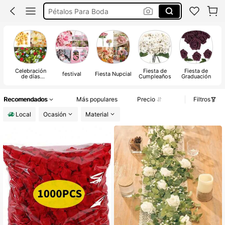
Petalos De Rosas Eternas
Flores Artificial Para Adornos
Petalos De Rosa
Celebración
Fiesta de
Fiesta de
festival
Fiesta Nupcial
de días
Cumpleaños
Graduación
festivos
Recomendados
Más populares
Precio
Filtros
Local
Ocasión
Material