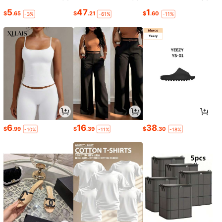
5
47
1
$
.65
$
.21
$
.60
-3%
-61%
-11%
6
16
38
$
.99
$
.39
$
.30
-10%
-11%
-18%