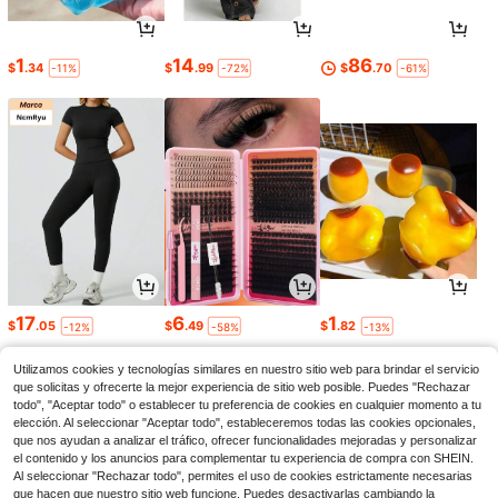
1
14
86
$
.34
$
.99
$
.70
-11%
-72%
-61%
17
6
1
$
.05
$
.49
$
.82
-12%
-58%
-13%
Utilizamos cookies y tecnologías similares en nuestro sitio web para brindar el servicio
que solicitas y ofrecerte la mejor experiencia de sitio web posible. Puedes "Rechazar
todo", "Aceptar todo" o establecer tu preferencia de cookies en cualquier momento a tu
elección. Al seleccionar "Aceptar todo", estableceremos todas las cookies opcionales,
que nos ayudan a analizar el tráfico, ofrecer funcionalidades mejoradas y personalizar
el contenido y los anuncios para complementar tu experiencia de compra con SHEIN.
Al seleccionar "Rechazar todo", permites el uso de cookies estrictamente necesarias
que hacen que nuestro sitio web funcione. Puedes desactivarlas cambiando la