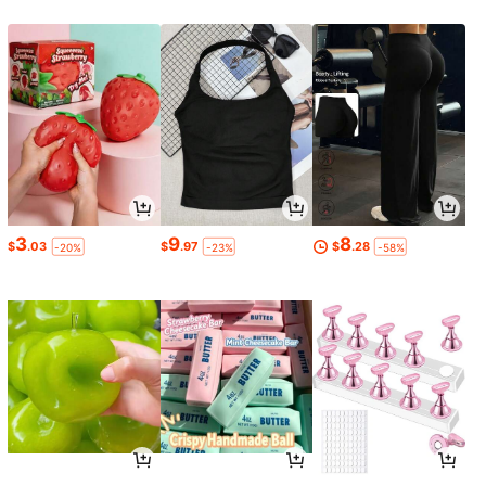
3
9
8
$
.03
$
.97
$
.28
-20%
-23%
-58%