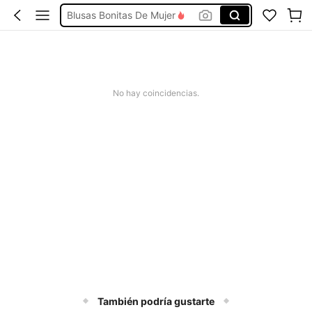
Blusas Bonitas De Mujer
Conjunto De Dos Piezas Mujer
Squishies
Vestidos De Mujer Casual
No hay coincidencias.
Vestidos Elegantes De Mujer
También podría gustarte