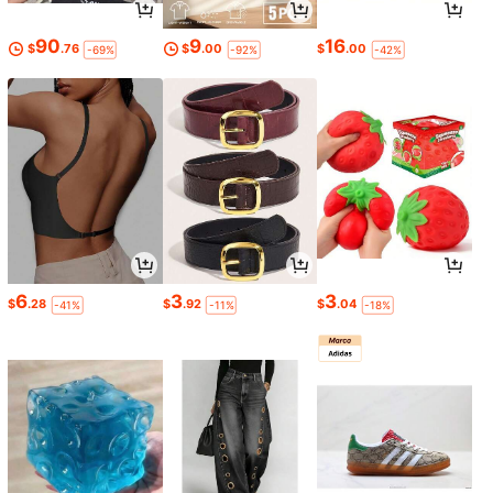
90
9
16
$
.76
$
.00
$
.00
-69%
-92%
-42%
6
3
3
$
.28
$
.92
$
.04
-41%
-11%
-18%