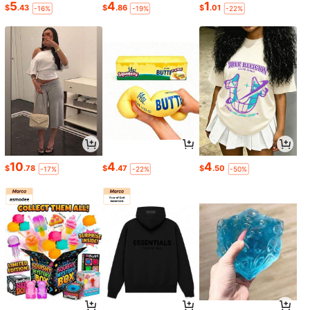
5
4
1
$
.43
$
.86
$
.01
-16%
-19%
-22%
10
4
4
$
.78
$
.47
$
.50
-17%
-22%
-50%