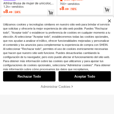
para mujer GLAMSKIN, verano otoñ
Athîral Blusa de mujer de unicolor,
700+ vendidos
o, rosa, para volver a la escuela, via
minimalista, de uso diario, con cuell
1.2k+ vendidos
8
$
.09
-10%
jes, uso diario y streetwear
o redondo y espalda con lazo
8
$
.49
-24%
Utilizamos cookies y tecnologías similares en nuestro sitio web para brindar el servicio
que solicitas y ofrecerte la mejor experiencia de sitio web posible. Puedes "Rechazar
todo", "Aceptar todo" o establecer tu preferencia de cookies en cualquier momento a tu
elección. Al seleccionar "Aceptar todo", estableceremos todas las cookies opcionales,
que nos ayudan a analizar el tráfico, ofrecer funcionalidades mejoradas y personalizar
el contenido y los anuncios para complementar tu experiencia de compra con SHEIN.
Al seleccionar "Rechazar todo", permites el uso de cookies estrictamente necesarias
que hacen que nuestro sitio web funcione. Puedes desactivarlas cambiando la
configuración de tu navegador, pero esto puede afectar el funcionamiento del sitio web.
Para obtener más información sobre las cookies que utilizamos y para ajustar tus
configuraciones de cookies opcionales, selecciona "Administrar cookies". Para obtener
más información sobre cómo procesamos los datos que recopilamos,
Rechazar Todo
Aceptar Todo
Administrar Cookies
¡49% DE DESCUENTO!
AÑADIR A LA BOLSA