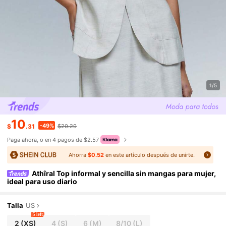
1/5
10
-49%
$
.31
$20.29
Paga ahora, o en 4 pagos de $2.57
Ahorra
$0.52
en este artículo después de unirte.
Athîral Top informal y sencilla sin mangas para mujer,
ideal para uso diario
Talla
US
5 left
2
(XS)
4
(S)
6
(M)
8/10
(L)