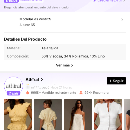
Creciente
24 %
Elegancia atemporal, encanto del viejo mundo.
Modelar es vestir:
S
Altura:
65
Detalles Del Producto
568K Seguidores
4.78
Material:
Tela tejida
Composición:
56% Viscosa, 34% Poliamida, 10% Lino
568K Seguidores
4.78
Ver más
Athîral
Seguir
568K Seguidores
4.78
m***z
pagó
Hace 21 horas
999K+ Vendido recientemente
99K+ Recompra
568K Seguidores
4.78
568K Seguidores
4.78