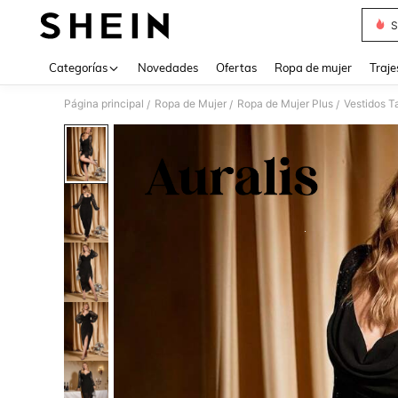
S
Use up 
Categorías
Novedades
Ofertas
Ropa de mujer
Traje
Página principal
Ropa de Mujer
Ropa de Mujer Plus
Vestidos T
/
/
/