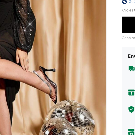
Guí
¿No es t
Gana h
Env