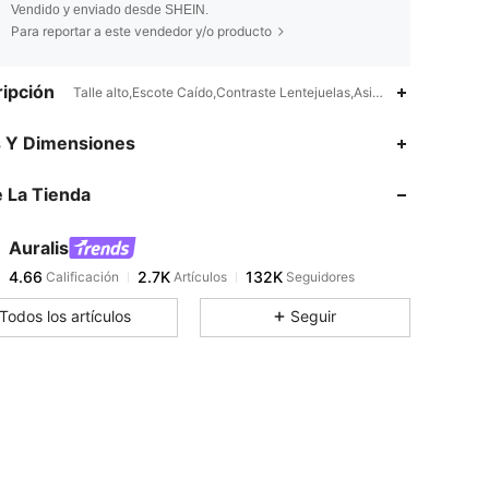
Vendido y enviado desde SHEIN.
Para reportar a este vendedor y/o producto
ipción
Talle alto,Escote Caído,Contraste Lentejuelas,Asimétrico,Drapeado
4.66
2.7K
132K
s Y Dimensiones
 La Tienda
4.66
2.7K
132K
Auralis
4.66
2.7K
132K
Calificación
Artículos
Seguidores
j***e
pagó
Hace 1 día
Todos los artículos
Seguir
4.66
2.7K
132K
4.66
2.7K
132K
4.66
2.7K
132K