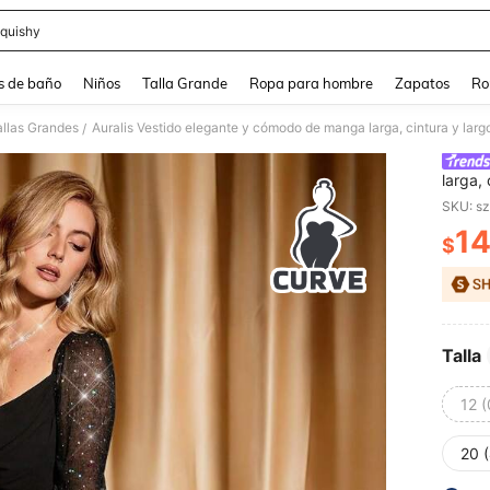
quishy
and down arrow keys to navigate search Búsqueda reciente and Busca y Encuentr
s de baño
Niños
Talla Grande
Ropa para hombre
Zapatos
Ro
allas Grandes
/
larga, 
ocasio
SKU: s
Vestid
1
$
PR
Talla
12 
20 