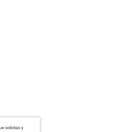
4.66
2.7K
132K
4.66
2.7K
132K
4.66
2.7K
132K
4.66
2.7K
132K
e solicitas y