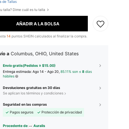
a de Tallas
u talla? Dime cuál es tu talla
AÑADIR A LA BOLSA
asta
14
puntos SHEIN calculados al finalizar la compra.
ío a
Columbus, OHIO, United States
Envío gratis(Pedidos ≥ $15.00)
Entrega estimada:
Ago 14 - Ago 20,
85.11% son ≤
8
días
hábiles
Devoluciones gratuitas en 30 días
Se aplican los términos y condiciones
Seguridad en las compras
Pagos seguros
Protección de privacidad
Procedente de
Auralis