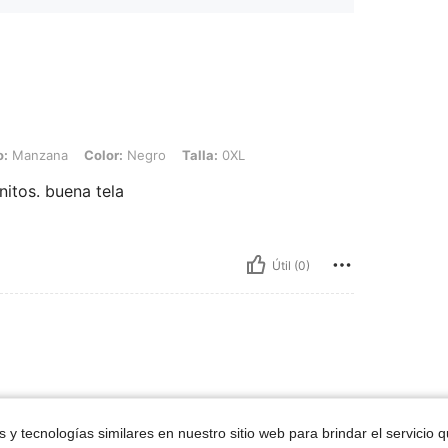
, Color: Negro, Talla: 0XL
o:
Manzana
Color:
Negro
Talla:
0XL
onitos. buena tela
Útil (0)
ron
 y tecnologías similares en nuestro sitio web para brindar el servicio qu