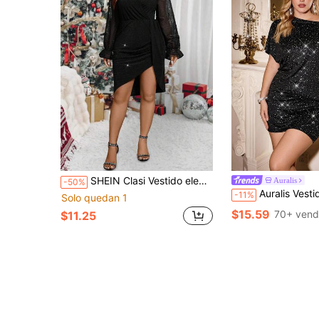
SHEIN Clasi Vestido elegante y brillante con bajo asimétrico y envolvente de talla grande para otoño
Auralis
-50%
Auralis Vestidos de fiesta talla grande para mujer, vestidos casuales negros, vestidos hombros descubiertos, vestidos un hombro,
-11%
Solo quedan 1
$15.59
70+ vend
$11.25