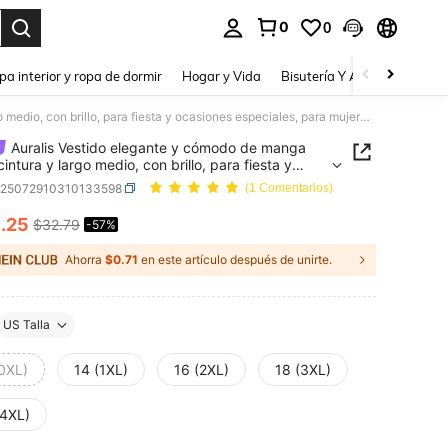
0
0
a. Press Enter to select.
pa interior y ropa de dormir
Hogar y Vida
Bisutería Y Accesorios
Be
Auralis Vestido elegante y cómodo de manga larga, cintura y largo medio, con brillo, para fiesta y ocasiones especiales, para mujeres de talla grande. Vestido de fiesta curvilíneo y vestido de noche chic.
Auralis Vestido elegante y cómodo de manga
cintura y largo medio, con brillo, para fiesta y
nes especiales, para mujeres de talla grande.
z25072910310133598
(1 Comentarios)
o de fiesta curvilíneo y vestido de noche chic.
4
.25
$32.79
-57%
ICE AND AVAILABILITY
Ahorra
$0.71
en este artículo después de unirte.
US Talla
(0XL)
14 (1XL)
16 (2XL)
18 (3XL)
(4XL)