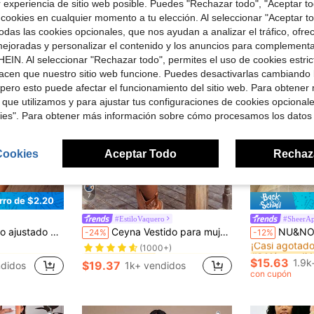
r experiencia de sitio web posible. Puedes "Rechazar todo", "Aceptar t
 cookies en cualquier momento a tu elección. Al seleccionar "Aceptar to
das las cookies opcionales, que nos ayudan a analizar el tráfico, ofre
ejoradas y personalizar el contenido y los anuncios para complementa
EIN. Al seleccionar "Rechazar todo", permites el uso de cookies estri
acen que nuestro sitio web funcione. Puedes desactivarlas cambiando 
pero esto puede afectar el funcionamiento del sitio web. Para obtener
 que utilizamos y para ajustar tus configuraciones de cookies opcional
kies". Para obtener más información sobre cómo procesamos los datos
Cookies
Aceptar Todo
Rechaz
7
7
rro de $2.20
#EstiloVaquero
#SheerAp
en Salida nocturna Vestidos De Talla Grande
en Más Vestidos de playa para vacaciones de tallas
#1 Más vendidos
#2 Más vendid
lo halter y cintura con lazo para tallas grandes
Ceyna Vestido para mujer de talla grande con cuello cuadrado, mangas abullonadas grandes y bordados en estilo bohemio
NU&NOW Vestido negro de malla y parches para mujer de talla grande, sexy, elegante, 
-24%
-12%
¡Casi agotado
(1000+)
en Salida nocturna Vestidos De Talla Grande
en Salida nocturna Vestidos De Talla Grande
en Más Vestidos de playa para vacaciones de tallas
en Más Vestidos de playa para vacaciones de tallas
#1 Más vendidos
#1 Más vendidos
#2 Más vendid
#2 Más vendid
¡Casi agotado
¡Casi agotado
(1000+)
(1000+)
$15.63
1.9k
$19.37
ndidos
1k+ vendidos
en Salida nocturna Vestidos De Talla Grande
en Más Vestidos de playa para vacaciones de tallas
#1 Más vendidos
#2 Más vendid
con cupón
¡Casi agotado
(1000+)