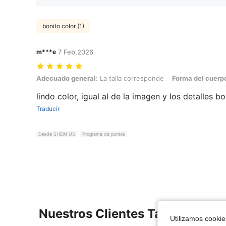
bonito color (1)
m***e
7 Feb,2026
Adecuado general: La talla corresponde, Forma del cuerpo: Manzana
Adecuado general:
La talla corresponde
Forma del cuerp
lindo color, igual al de la imagen y los detalles b
Traducir
Desde SHEIN US
Programa de puntos
Nuestros Clientes También Vie
Utilizamos cookies