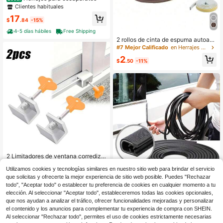
Clientes habituales
17
$
.84
-15%
4-5 días hábiles
Free Shipping
2 rollos de cinta de espuma autoad
hesiva, tira de sellado a prueba de s
#7 Mejor Calificado
en Herrajes para ventanas
onido, polvo y viento para puertas y
2
ventanas
$
.50
-11%
2 Limitadores de ventana corrediza
de aleación de aluminio, cerradura
#4 Más vendidos
en Diariamente Pestillos de ventana
Utilizamos cookies y tecnologías similares en nuestro sitio web para brindar el servicio
de marco de ventana ajustable con
70+ vendidos
Ahorro de $7.24
llave apta para uso doméstico y de
que solicitas y ofrecerte la mejor experiencia de sitio web posible. Puedes "Rechazar
2
oficina
todo", "Aceptar todo" o establecer tu preferencia de cookies en cualquier momento a tu
$
.90
-9%
Amortiguador de puerta de co
Local
elección. Al seleccionar "Aceptar todo", estableceremos todas las cookies opcionales,
che negro - Adecuado, duradero to
5
$
.86
-55%
pe de goma negra para puertas de c
que nos ayudan a analizar el tráfico, ofrecer funcionalidades mejoradas y personalizar
oches, camiones, SUV - Reduce el r
el contenido y los anuncios para complementar tu experiencia de compra con SHEIN.
4-5 días hábiles
uido, protección contra golpes, fácil
Al seleccionar "Rechazar todo", permites el uso de cookies estrictamente necesarias
instalación, tope de puerta de coch