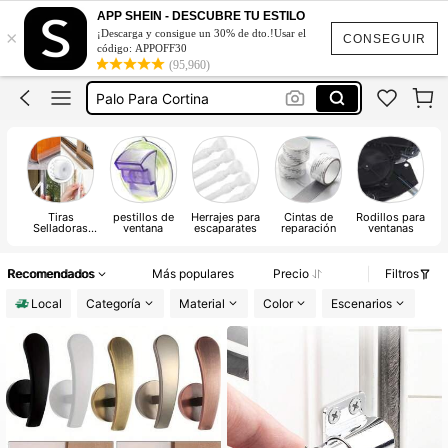
Cierre Ventanas
APP SHEIN - DESCUBRE TU ESTILO
Cortineros Para Ventanas
×
¡Descarga y consigue un 30% de dto.!Usar el
CONSEGUIR
código: APPOFF30
Palos Para Cortinas
(95,960)
Palo Para Cortina
Cortineros Para Ventanas Grandes
Cierre Ventanas
Cortineros Para Ventanas
Tiras
pestillos de
Herrajes para
Cintas de
Rodillos para
Selladoras
ventana
escaparates
reparación
ventanas
para Ventanas
Recomendados
Más populares
Precio
Filtros
Local
Categoría
Material
Color
Escenarios