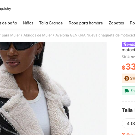
quishy
and down arrow keys to navigate search Búsqueda reciente and Busca y Encuentr
s de baño
Niños
Talla Grande
Ropa para hombre
Zapatos
Ro
r para Mujer
Abrigos de Mujer
/
/
motoci
abrigo
SKU: s
3
$
PR
En
Talla
4 (S
¡Sol