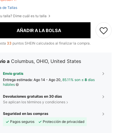
a de Tallas
u talla? Dime cuál es tu talla
AÑADIR A LA BOLSA
asta
33
puntos SHEIN calculados al finalizar la compra.
ío a
Columbus, OHIO, United States
Envío gratis
Entrega estimada:
Ago 14 - Ago 20,
85.11% son ≤
8
días
hábiles
Devoluciones gratuitas en 30 días
Se aplican los términos y condiciones
Seguridad en las compras
Pagos seguros
Protección de privacidad