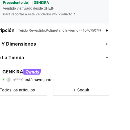
Procedente de
GENKIRA
Vendido y enviado desde SHEIN.
Para reportar a este vendedor y/o producto
ipción
Tejido Revestido,Poliuretano,Invierno (<10ºC/50ºF)
s Y Dimensiones
4.87
611
185K
 La Tienda
4.87
611
185K
GENKIRA
n***0
está navegando
4.87
611
185K
Calificación
Artículos
Seguidores
Todos los artículos
Seguir
4.87
611
185K
4.87
611
185K