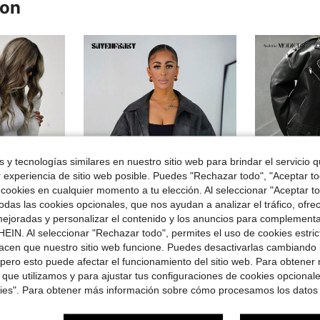
ron
 y tecnologías similares en nuestro sitio web para brindar el servicio qu
r experiencia de sitio web posible. Puedes "Rechazar todo", "Aceptar t
 cookies en cualquier momento a tu elección. Al seleccionar "Aceptar to
das las cookies opcionales, que nos ayudan a analizar el tráfico, ofre
ejoradas y personalizar el contenido y los anuncios para complementa
Ahorro de $9.21
EIN. Al seleccionar "Rechazar todo", permites el uso de cookies estri
acen que nuestro sitio web funcione. Puedes desactivarlas cambiando 
ichic
SAYEHFBABY
Avelor
regular, cuello regular, color block negro, chaquetas llanas para mujer, abrigo de invierno / Chaqueta de aviador con forro de borreguillo para invierno
SAYEHFBABY Chaqueta de piel con estilo vintage para mujer, ideal para otoño
Aveloria Modichic Chaqueta de motocicleta de piel de
pero esto puede afectar el funcionamiento del sitio web. Para obtener
-26%
-26%
 que utilizamos y para ajustar tus configuraciones de cookies opcional
$26.28
$34.77
kies". Para obtener más información sobre cómo procesamos los datos
con cupón
con cupón