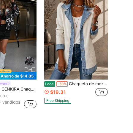
Ahorro de $14.05
Chaqueta de mezclilla casual para mujer con empalmes, top de cuello holgado y frente abierto, abrigo de manga larga con un solo botón, ajuste ceñido para otoño e invierno
ween
Local
-50%
tampado de letras de grafiti coloridas y estilo gótico punk de moda
$19.31
100+)
Free Shipping
+ vendidos