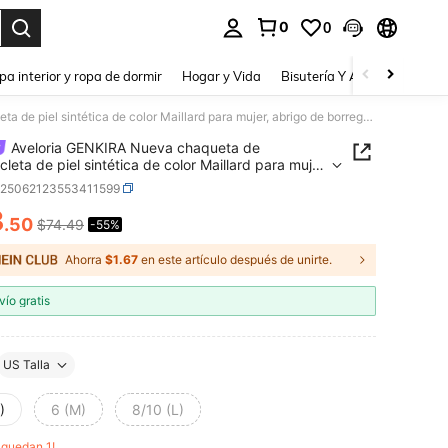
0
0
a. Press Enter to select.
pa interior y ropa de dormir
Hogar y Vida
Bisutería Y Accesorios
Be
Aveloria GENKIRA Nueva chaqueta de motocicleta de piel sintética de color Maillard para mujer, abrigo de borreguillo, ropa de invierno
Aveloria GENKIRA Nueva chaqueta de
cleta de piel sintética de color Maillard para mujer,
 de borreguillo, ropa de invierno
z25062123553411599
3
.50
$74.49
-55%
ICE AND AVAILABILITY
Ahorra
$1.67
en este artículo después de unirte.
vío gratis
US Talla
)
6 (M)
8/10 (L)
o quedan 1!