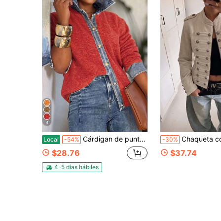
4
Cárdigan de punto marrón con cuello y paneles de mezclilla para mujer: manga larga con botones al frente, ideal para el día a día, para ir al trabajo, para salir y para el Año Nuevo.
Chaqueta corta de mujer estilo cargo británico con cuello alto y múltiples botones, beige suave, corte slim favorecedor, t
Local
-54%
-30%
$28.76
$37.74
4-5 días hábiles