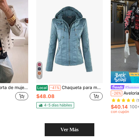
6
op de otoño/invierno, chaqueta de ante y terciopelo estilo Napoleón, prenda exterior de alta resistencia y vanguardista
Chaqueta para mujer, chaqueta casual de motociclista, chaqueta acolchada con cremallera completa, manga larga con capucha
#Summer
Local
-41%
Aveloria GENKIRA Chaqueta con es
-26%
$48.08
(
4-5 días hábiles
$40.14
100
con cupón
Ver Más