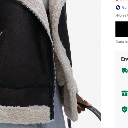
Guí
¿No es t
Gana h
Env