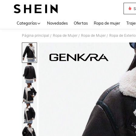
S
Use up 
Categorías
Novedades
Ofertas
Ropa de mujer
Traje
Página principal
Ropa de Mujer
Ropa de Mujer
Ropa de Exterio
/
/
/