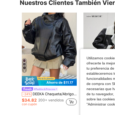
Nuestros Clientes También Vie
Utilizamos cookies
ofrecerte la mejo
tu preferencia de
8
estableceremos to
funcionalidades m
Ahorro de $11.17
de compra con SH
necesarias que h
#PaddockPrincess
Aveloria Mod
DEEKA Chaqueta/Abrigo de Cuero Sintético Negro para Mujer, Estilo Europeo y Americano, Holgado y Oversize, Moda Minimalista Versátil, Primavera/Otoño, Quiet Fall
Aveloria Modichic Chaqueta de motociclista de cordero tricotada holgada, abrigo grueso para mujer, chaqueta casual de invierno con cinturón, bolsillos y cremallera, manga 
de tu navegador, 
-24%
-47%
sobre las cookies
$34.82
200+ vendidos
$43.61
"Administrar coo
con cupón