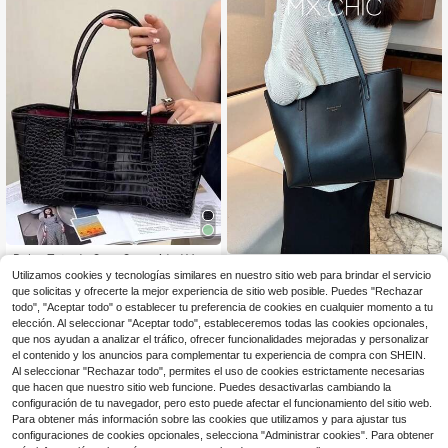
Bolso Tote de Gran Capacidad Verd
Bolso cuadrado con decoración en
e con Relieve de Cocodrilo para Mu
Utilizamos cookies y tecnologías similares en nuestro sitio web para brindar el servicio
40
relieve tipo lichí y dije, el bolso perf
$
.70
-11%
14
jer, Nuevo Estilo 2026, Bolso de Luj
que solicitas y ofrecerte la mejor experiencia de sitio web posible. Puedes "Rechazar
$
.57
-62%
ecto para la oficina y el trabajo para
o de Nicho de Alta Gama
todo", "Aceptar todo" o establecer tu preferencia de cookies en cualquier momento a tu
mujeres, regalos para el Día de la M
adre, regalos para mamá, artículos
elección. Al seleccionar "Aceptar todo", estableceremos todas las cookies opcionales,
esenciales de mamá, bolso de mam
que nos ayudan a analizar el tráfico, ofrecer funcionalidades mejoradas y personalizar
á para salir, bolso de trabajo de y bo
el contenido y los anuncios para complementar tu experiencia de compra con SHEIN.
lso casual de negocios para mujere
Al seleccionar "Rechazar todo", permites el uso de cookies estrictamente necesarias
s, ideal para la oficina, los negocios
que hacen que nuestro sitio web funcione. Puedes desactivarlas cambiando la
y el trabajo, bolso de trabajo de par
configuración de tu navegador, pero esto puede afectar el funcionamiento del sitio web.
a mujeres, ideal para la elegancia c
Para obtener más información sobre las cookies que utilizamos y para ajustar tus
otidiana y ocasiones especiales, bo
lsos de trabajo llamativos para muje
configuraciones de cookies opcionales, selecciona "Administrar cookies". Para obtener