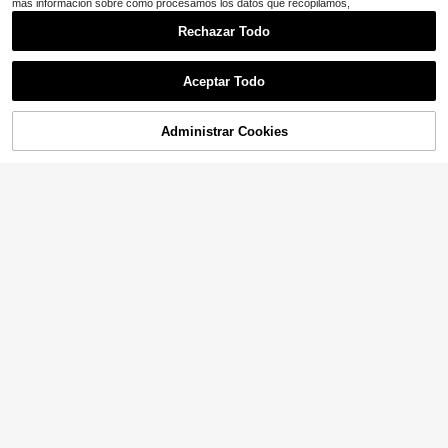
res
más información sobre cómo procesamos los datos que recopilamos,
Rechazar Todo
Aceptar Todo
Administrar Cookies
COMPRA AHORA
AÑADIR A LA BOLSA