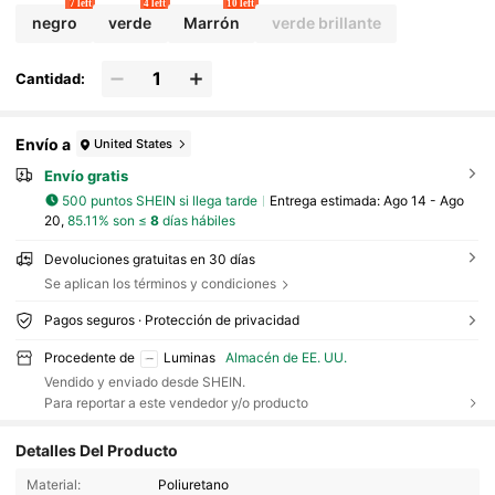
7 left
4 left
10 left
negro
verde
Marrón
verde brillante
Cantidad:
Envío a
United States
Envío gratis
500 puntos SHEIN si llega tarde
Entrega estimada:
Ago 14 - Ago
20,
85.11% son ≤
8
días hábiles
Devoluciones gratuitas en 30 días
Se aplican los términos y condiciones
Pagos seguros · Protección de privacidad
Procedente de
Luminas
Almacén de EE. UU.
Vendido y enviado desde SHEIN.
Para reportar a este vendedor y/o producto
Detalles Del Producto
10K Seguidores
4.87
Material:
Poliuretano