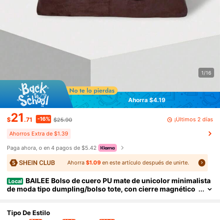
1/16
Ahorra $4.19
21
-16%
¡Últimos 2 días
$
.71
$25.90
Ahorros Extra de $1.39
Paga ahora, o en 4 pagos de $5.42
Ahorra
$1.09
en este artículo después de unirte.
BAILEE Bolso de cuero PU mate de unicolor minimalista
Local
de moda tipo dumpling/bolso tote, con cierre magnético
plegable, adecuado para combinar con atuendos, tambié
n es una excelente opción de regalo
Tipo De Estilo