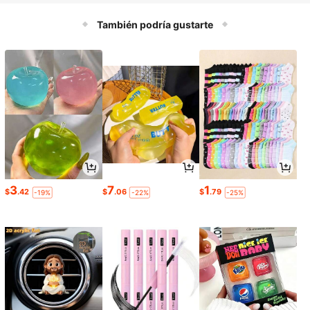
ina,Bandeja para parrilla de barbac
oa,Borde profundo,Acabado espejo
También podría gustarte
superior,Apto para lavavajillas Por
M,16546485
3
7
1
$
.42
$
.06
$
.79
-19%
-22%
-25%