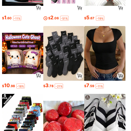
1
2
5
$
.60
$
.06
$
.67
-11%
-51%
-19%
10
3
7
$
.98
$
.78
$
.59
-18%
-21%
-11%