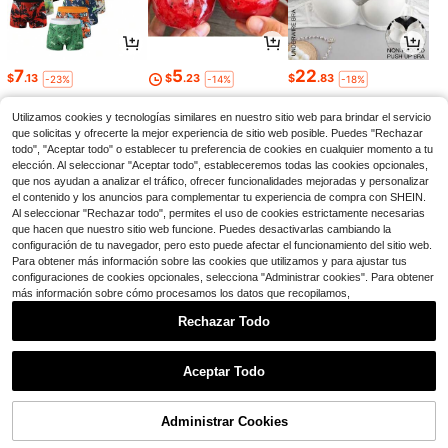
7
5
22
$
.13
$
.23
$
.83
-23%
-14%
-18%
Utilizamos cookies y tecnologías similares en nuestro sitio web para brindar el servicio
que solicitas y ofrecerte la mejor experiencia de sitio web posible. Puedes "Rechazar
todo", "Aceptar todo" o establecer tu preferencia de cookies en cualquier momento a tu
elección. Al seleccionar "Aceptar todo", estableceremos todas las cookies opcionales,
que nos ayudan a analizar el tráfico, ofrecer funcionalidades mejoradas y personalizar
el contenido y los anuncios para complementar tu experiencia de compra con SHEIN.
Al seleccionar "Rechazar todo", permites el uso de cookies estrictamente necesarias
que hacen que nuestro sitio web funcione. Puedes desactivarlas cambiando la
configuración de tu navegador, pero esto puede afectar el funcionamiento del sitio web.
Para obtener más información sobre las cookies que utilizamos y para ajustar tus
configuraciones de cookies opcionales, selecciona "Administrar cookies". Para obtener
más información sobre cómo procesamos los datos que recopilamos,
17
2
2
$
.59
$
.64
$
.41
-12%
-18%
-16%
Rechazar Todo
1
0
Aceptar Todo
Administrar Cookies
Volver al principio