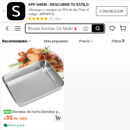
APP SHEIN - DESCUBRE TU ESTILO
×
Vestidos De Mujer Casual
¡Descarga y consigue un 30% de dto.!Usar el
CONSEGUIR
código: APPOFF30
(95,960)
Vestidos Elegantes De Mujer
Blusas Bonitas De Mujer
Conjunto De Dos Piezas Mujer
Recomendados
Más populares
Precio
Filtros
Squishies
Vestidos De Mujer Casual
Vestidos Elegantes De Mujer
Bandeja de horno,Bandeja par
NEW
a galletas,Bandeja de hotel,Bandeja
35
$
.40
-43%
s de horno de acero inoxidable de al
ta resistencia,Bandeja para horno t
Envío gratis
ostador,Bandeja para rollos de gelat