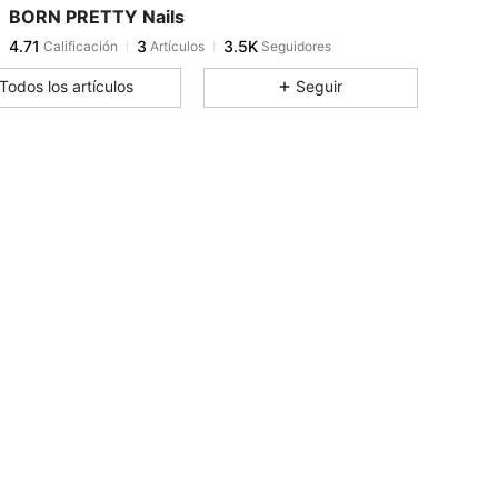
BORN PRETTY Nails
4.71
3
3.5K
Calificación
Artículos
Seguidores
t***3
pagó
Hace 1 día
Todos los artículos
Seguir
4.71
3
3.5K
4.71
3
3.5K
4.71
3
3.5K
4.71
3
3.5K
4.71
3
3.5K
4.71
3
3.5K
4.71
3
3.5K