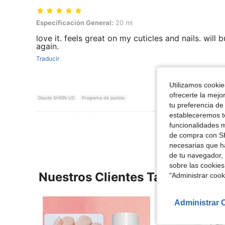
Especificación General: 20 ml
Especificación General:
20 ml
love it. feels great on my cuticles and nails. will 
again.
Traducir
Utilizamos cookies
ofrecerte la mejo
Desde SHEIN US
Programa de puntos
tu preferencia de
estableceremos to
funcionalidades m
de compra con SH
necesarias que h
de tu navegador, 
sobre las cookies
Nuestros Clientes También Vie
"Administrar coo
Administrar 