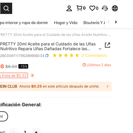
0
0
a. Press Enter to select.
pa interior y ropa de dormir
Hogar y Vida
Bisutería Y Accesorios
Be
BORN PRETTY 20ml Aceite para el Cuidado de las Uñas Aceite Nutritivo Repara Uñas Dañadas Fortalece las Uñas Previene la Paroniquia Esmalte de Uñas Gel
RETTY 20ml Aceite para el Cuidado de las Uñas
 Nutritivo Repara Uñas Dañadas Fortalece las
reviene la Paroniquia Esmalte de Uñas Gel
b260306111795299956034
(3 Comentarios)
¡Últimos 2 días
08
$6.00
-15%
ICE AND AVAILABILITY
s Extra de $0.32
Ahorra
$0.25
en este artículo después de unirte.
ificación General:
ml
ad: