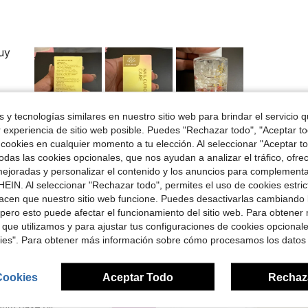
buy
 y tecnologías similares en nuestro sitio web para brindar el servicio qu
r experiencia de sitio web posible. Puedes "Rechazar todo", "Aceptar t
Útil (0)
 cookies en cualquier momento a tu elección. Al seleccionar "Aceptar to
das las cookies opcionales, que nos ayudan a analizar el tráfico, ofre
ejoradas y personalizar el contenido y los anuncios para complementa
EIN. Al seleccionar "Rechazar todo", permites el uso de cookies estri
acen que nuestro sitio web funcione. Puedes desactivarlas cambiando 
pero esto puede afectar el funcionamiento del sitio web. Para obtener
 que utilizamos y para ajustar tus configuraciones de cookies opcional
ron
kies". Para obtener más información sobre cómo procesamos los datos
Cookies
Aceptar Todo
Rechaz