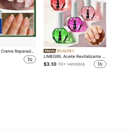
/1.76oz, Crema Endurecedora e Hidratante de Uñas, Fortalece Uñas Quebradizas y Nutre Cutículas Secas
LALWE
LIMEGIRL Aceite Revitalizante para Cutículas con Fragancia, de Rápida Absorción, Cuidado de Uñas Hidratante, Reparador de Cutículas Secas y Agrietadas, Cuidado de Uñas Nutritivo Diario
$3.10
50+ vendidos