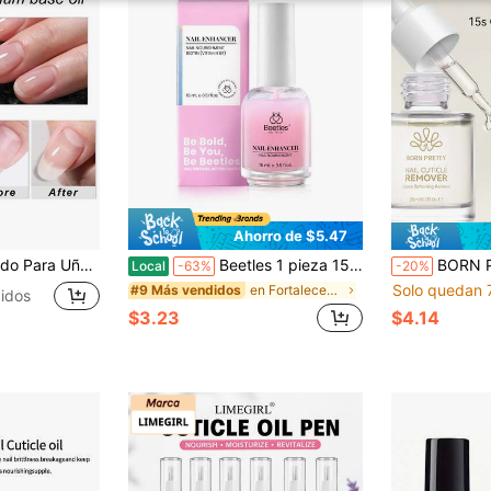
Ahorro de $5.47
eparadora De Piel Muerta Para Manos Adecuada Para Uso Diario De Cuidado De Uñas
Beetles 1 pieza 15ml Fortalecedor de uñas de secado al aire, tratamiento de crecimiento de uñas rosa para uñas finas & débiles
BORN PRETTY Gel Exfoliante para el Cuidado de Uñ
Local
-63%
-20%
Solo quedan 
en Fortalecedores y reparadores de uñas
#9 Más vendidos
idos
$3.23
$4.14