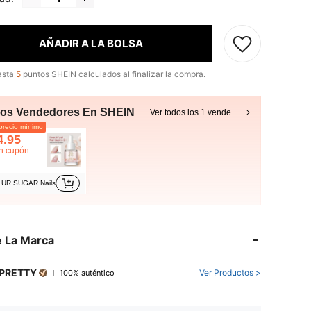
AÑADIR A LA BOLSA
asta
5
puntos SHEIN calculados al finalizar la compra.
ros Vendedores En SHEIN
Ver todos los 1 vendedores
recio mínimo
4.95
n cupón
UR SUGAR Nails
 La Marca
 PRETTY
Ver Productos >
100% auténtico