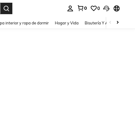
0
0
pa interior y ropa de dormir
Hogar y Vida
Bisutería Y Accesorios
Be