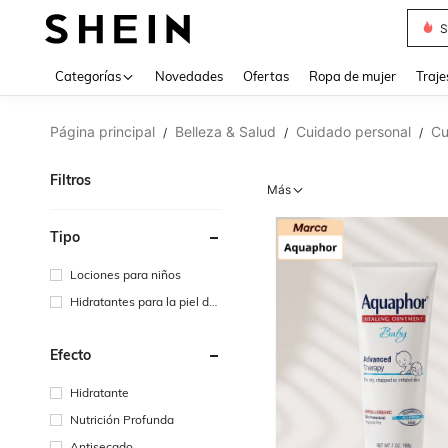
Muse
Categorías
Novedades
Ofertas
Ropa de mujer
Traje
Página principal
Belleza & Salud
Cuidado personal
Cu
/
/
/
Filtros
Más
Tipo
Lociones para niños
Hidratantes para la piel de l
os niños
Efecto
Hidratante
Nutrición Profunda
Antisecado