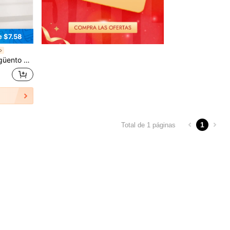
e $7.58
 bebés 14oz/396g
1
Total de 1 páginas