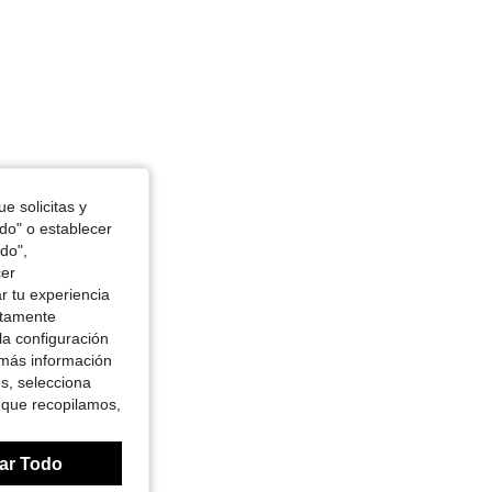
e solicitas y
odo" o establecer
do",
cer
r tu experiencia
ctamente
la configuración
 más información
es, selecciona
 que recopilamos,
ar Todo