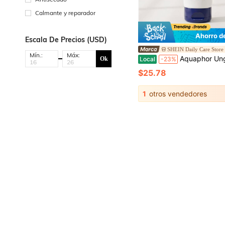
Calmante y reparador
Ahorro d
Escala De Precios (USD)
SHEIN Daily Care Store
Mín.:
Máx:
Aquaphor Ungüento curativo para
Ok
Local
-23%
$25.78
1
otros vendedores