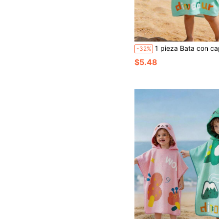
1 pieza Bata con capucha de dibujos animados para bebé, poncho de playa para niños, capa de playa de fibra súper suave con diseño de dibujos animados, multicolor, de secado rápid
-32%
$5.48