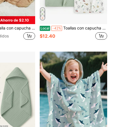
Ahorro de $2.10
o con patrón de animal único para recién nacidos, super suave de felpa de coral, toalla de baño con diseño de dibujos animados, adecuada para todas las estaciones
Toallas con capucha para bebés de David's Kids, grandes 32"X32", 6 capas 100% algodón de muselina absorbente, toalla de baño para niña recién nacida, bebé y niño pequeño.
Local
-42%
$12.40
didos