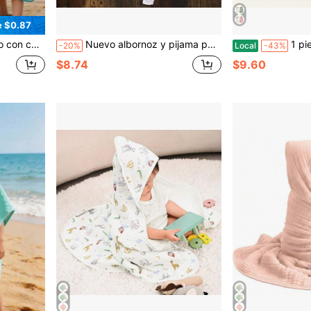
e $0.87
s animados, esencial para el baño, la natación y la playa de bebés!
Nuevo albornoz y pijama para bebé, adecuado para niños y niñas
1 pieza 
-20%
Local
-43%
$8.74
$9.60