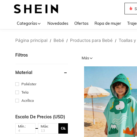
Muse
Categorías
Novedades
Ofertas
Ropa de mujer
Traje
Página principal
Bebé
Productos para Bebé
Toallas 
/
/
/
Filtros
Más
Material
Poliéster
Tela
Acrílico
Escala De Precios (USD)
Mín.:
Máx:
Ok