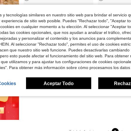
 absorbente, cómoda y lavable a máquina sin desteñir ni soltar pelusa
Toallas con capucha para bebés David's Kids, grandes de 32"X32", 6 capas de 100% algodón de muselina absorbente, toalla de baño para niña recién nacida, bebé e infante.
Toallas con capucha para bebés de Da
Local
-42%
Local
-42%
 y tecnologías similares en nuestro sitio web para brindar el servicio qu
$12.40
$12.40
r experiencia de sitio web posible. Puedes "Rechazar todo", "Aceptar t
 cookies en cualquier momento a tu elección. Al seleccionar "Aceptar to
das las cookies opcionales, que nos ayudan a analizar el tráfico, ofre
ejoradas y personalizar el contenido y los anuncios para complementa
EIN. Al seleccionar "Rechazar todo", permites el uso de cookies estri
acen que nuestro sitio web funcione. Puedes desactivarlas cambiando 
pero esto puede afectar el funcionamiento del sitio web. Para obtener
 que utilizamos y para ajustar tus configuraciones de cookies opcional
kies". Para obtener más información sobre cómo procesamos los datos
Cookies
Aceptar Todo
Rechaz