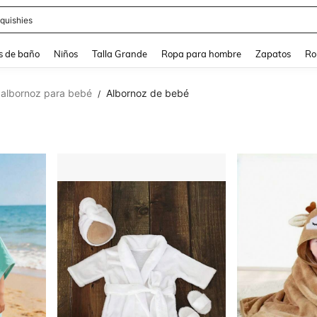
ra
s de baño
Niños
Talla Grande
Ropa para hombre
Zapatos
Ro
y albornoz para bebé
Albornoz de bebé
/