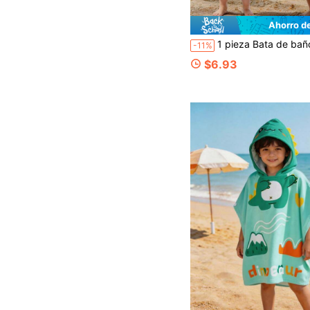
Ahorro d
1 pieza Bata de baño con capucha y diseño de dibujos animados para niños, estampado de dibujos animados lindo, toalla de baño absorbente y de secado rápido para bebés, diseño con capucha de dibujo
-11%
$6.93