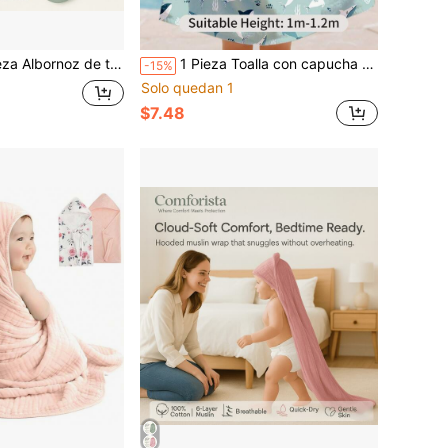
Albornoz de tela verde para bebé
1 Pieza Toalla con capucha para bebés Toalla de playa para niños y niñas, apta para bebés con una altura de 1m-1.2m, Toalla de baño con capucha con diseño de sirena, Toalla de piscina con capucha para niños pequeños
-15%
Solo quedan 1
$7.48