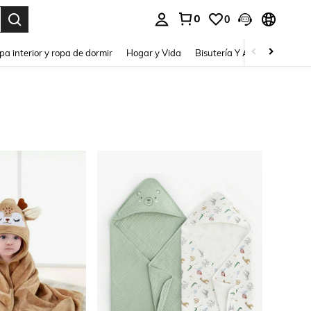
0
0
pa interior y ropa de dormir
Hogar y Vida
Bisutería Y Accesorios
Be