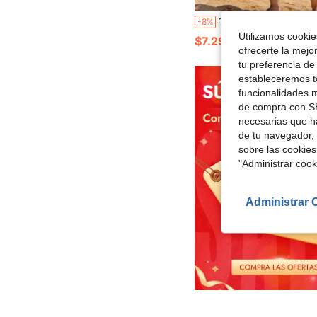
1 pieza Bata con capucha de dibujos animados para bebé, poncho de playa para niños, capa de playa de fibra súper suave con diseño de dibujos animados, multicolor, de secado rápido y
-8%
Utilizamos cookies
$7.29
ofrecerte la mejo
tu preferencia de
estableceremos to
funcionalidades m
de compra con SH
necesarias que h
de tu navegador, 
sobre las cookies
"Administrar coo
Administrar 