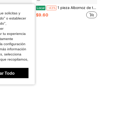
vid's Kids, grandes 32"X32", 6 capas 100% algodón muselina absorbente Toalla de baño para niña recién nacida, bebé y niño pequeño.
1 pieza Albornoz de tela para bebé de color aleatorio
Local
-43%
e solicitas y
$9.60
odo" o establecer
do",
cer
r tu experiencia
ctamente
la configuración
 más información
es, selecciona
 que recopilamos,
ar Todo