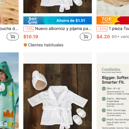
Ahorro de $1.51
o y absorbente, cómoda y lavable a máquina sin desteñir ni soltar pelusa
Nuevo albornoz y pijama para bebé, adecuado para niños y niñas
1 pieza Toalla con capucha para bebé, diseño de cara de animal neutral, capa de infante, toalla de bañ
-13%
-33%
$10.19
$4.20
60+ ven
Clientes habituales