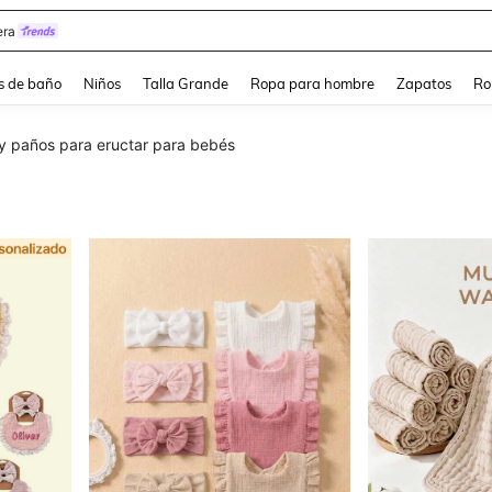
ra
s de baño
Niños
Talla Grande
Ropa para hombre
Zapatos
Ro
y paños para eructar para bebés