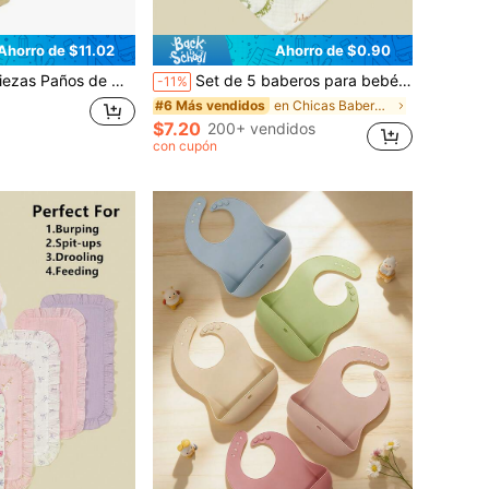
Ahorro de $11.02
Ahorro de $0.90
s suaves para el rostro para recién nacidos, toallas de baño absorbentes para el rostro, toallitas, paños de eructo
Set de 5 baberos para bebé, baberos de muselina de algodón suave con estampados florales y de animales para niños y niñas
-11%
en Chicas Baberos y paños para eructar para bebés
#6 Más vendidos
$7.20
200+ vendidos
con cupón