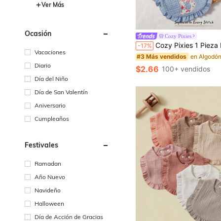
Ver Más
Ocasión
Cozy Pixies
Cozy Pixies 1 Pieza Babero Bordado con 26 Letras [A-Z] con Borde de Volantes, Toalla para Saliva, Babero para Recién Nacido para Leche, Bolsillo para Comidas de Bebé Multic
-17%
Vacaciones
#3 Más vendidos
Diario
$2.66
100+ vendidos
Día del Niño
Día de San Valentín
Aniversario
Cumpleaños
Festivales
Ramadan
Año Nuevo
Navideño
Halloween
Día de Acción de Gracias