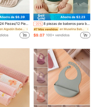
Ahorro de $6.39
Ahorro de $2.23
para bebé - 100% algodón ultra suave - Paños de lavado para bebé grandes de 20" x 10" súper absorbentes para babas y regurgitaciones - Paños para bebé
8 piezas de baberos para bebé, 100% de algodón suave de muselina, baberos para babear con cierre ajustable de broches, esenciales para recién nacidos, niños y niñas
-20%
en Algodón Baberos y paños para eructar para bebés
en Muselina Baberos y paños para eructar para bebé
#7 Más vendidos
$9.07
didos
100+ vendidos