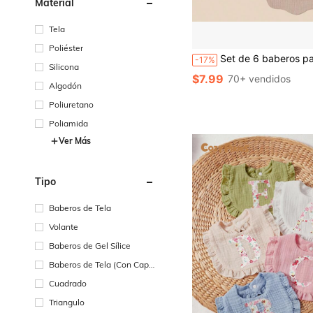
Material
Tela
Poliéster
Set de 6 baberos para bebé con linda serie rosa, pañuelos de algodón 
-17%
Silicona
$7.99
70+ vendidos
Algodón
Poliuretano
Poliamida
Ver Más
Tipo
Baberos de Tela
Volante
Baberos de Gel Sílice
Baberos de Tela (Con Capa
Impermeable)
Cuadrado
Triangulo