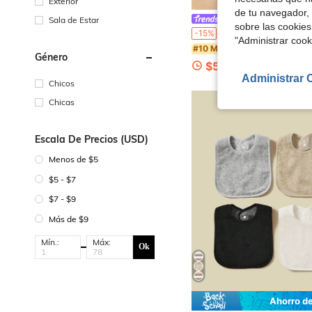
Exterior
de tu navegador, 
Sala de Estar
Fansphere
sobre las cookies
Strawberry Shortcake X SHEIN Babero de algodón puro con estampado de f
-15%
"Administrar coo
#10 Más vendidos
Género
$5.53
Administrar 
Chicos
Chicas
Escala De Precios (USD)
Menos de $5
$5 - $7
$7 - $9
Más de $9
Mín.:
Máx:
Ok
Ahorro d