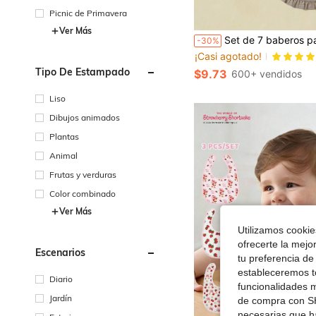
Picnic de Primavera
Ver Más
#8 Más vendidos
Set de 7 baberos para bebé con ribete de encaje, de tela de algodón suave, en tonos só
-30%
¡Casi agotado!
#8 Más vendidos
#8 Más vendidos
¡Casi agotado!
¡Casi agotado!
Tipo De Estampado
$9.73
600+ vendidos
#8 Más vendidos
¡Casi agotado!
Liso
Dibujos animados
Plantas
Animal
Frutas y verduras
Color combinado
Ver Más
Utilizamos cookies
ofrecerte la mejo
Escenarios
tu preferencia de
estableceremos to
Diario
funcionalidades m
Jardín
de compra con SH
necesarias que h