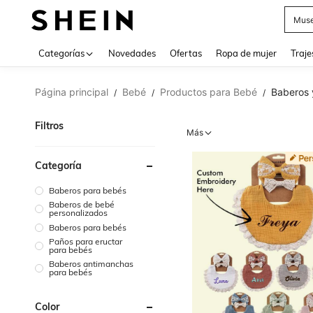
Muse
Categorías
Novedades
Ofertas
Ropa de mujer
Traje
Página principal
Bebé
Productos para Bebé
Baberos 
/
/
/
Filtros
Más
Categoría
Baberos para bebés
Baberos de bebé
personalizados
Baberos para bebés
Paños para eructar
para bebés
Baberos antimanchas
para bebés
Color