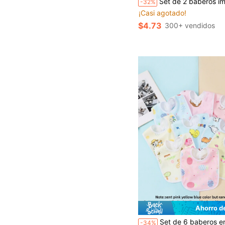
Set de 2 baberos impermeables ajustables de silicona para bebés/niños, fáciles de limpia
-32%
¡Casi agotado!
$4.73
300+ vendidos
Ahorro d
Set de 6 baberos en forma de U de terciopelo con cristales de patrones aleatorios para bebés, paño
-34%