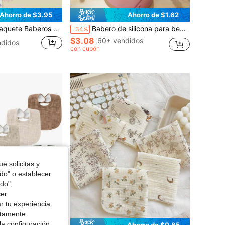
Ahorro de $3.95
Ahorro de $1.62
años de algodón suaves y cómodos para bebé
Babero de silicona para bebé, unisex, ajustable con bolsillo grande, diseño de botón a presión, fácil de llevar
-34%
$3.08
60+ vendidos
didos
con cupón
e solicitas y
odo" o establecer
do",
cer
r tu experiencia
ctamente
la configuración