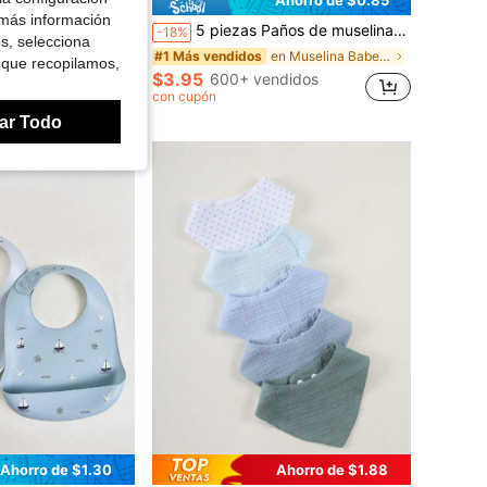
Ahorro de $16.94
Ahorro de $0.85
 más información
na para bebé, baberos bandana de algodón suave para babeo y dentición, colores sólidos unisex para niños y niñas, recién nacidos e infantes
5 piezas Paños de muselina para bebé, toalla facial suave para recién nacidos, pañuelos pequeños reutilizables con estampados lindos y de múltiples usos
-18%
es, selecciona
en Muselina Baberos y paños para eructar para bebé
#1 Más vendidos
endidos
 que recopilamos,
$3.95
600+ vendidos
con cupón
ar Todo
Ahorro de $1.30
Ahorro de $1.88