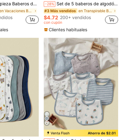
 suaves, ajustables, aptos para hervir, portátiles, diseño de dibujos animados, adecuados para uso diario del bebé y comidas al aire libre
Set de 5 baberos de algodón musulmán para bebé, paños de algodón puro suaves y absorbentes con diseño triangular transpirable
-28%
en Vacaciones Baberos y paños para eructar para be
en Transpirable Baberos y paños para eructar para
#3 Más vendidos
$4.72
ndidos
200+ vendidos
con cupón
ales
Clientes habituales
Venta Flash
Ahorro de $2.01
en Baberos de tela Baberos y paños para eructar pa
en Baberos de tela Baberos y paños para eructar pa
#5 Más vendidos