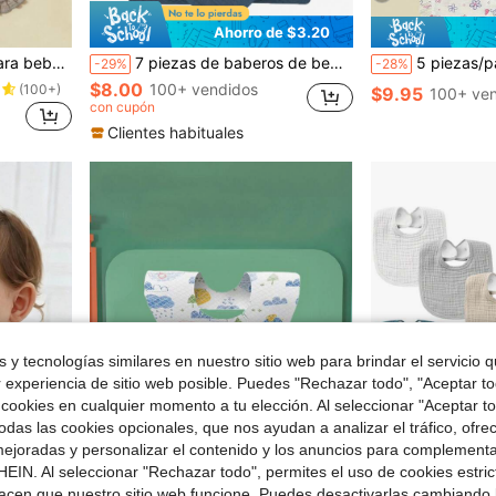
Ahorro de $3.20
en Chicas Baberos y paños para eructar para bebés
lidos de rosa, regalo para bebé.
7 piezas de baberos de bebé 100% algodón suaves y cómodos, de unicolor, con estampados florales y de animales de dibujos animados, gasa de algodón para bebés, pañuelos para alimentación, esenciales para recién nacidos
5 piezas/paquete Baberos y p
-29%
-28%
(100+)
$8.00
en Chicas Baberos y paños para eructar para bebés
en Chicas Baberos y paños para eructar para bebés
100+ vendidos
$9.95
100+ ven
(100+)
(100+)
con cupón
en Chicas Baberos y paños para eructar para bebés
Clientes habituales
(100+)
 y tecnologías similares en nuestro sitio web para brindar el servicio qu
r experiencia de sitio web posible. Puedes "Rechazar todo", "Aceptar t
 cookies en cualquier momento a tu elección. Al seleccionar "Aceptar to
das las cookies opcionales, que nos ayudan a analizar el tráfico, ofre
ejoradas y personalizar el contenido y los anuncios para complementa
EIN. Al seleccionar "Rechazar todo", permites el uso de cookies estri
acen que nuestro sitio web funcione. Puedes desactivarlas cambiando 