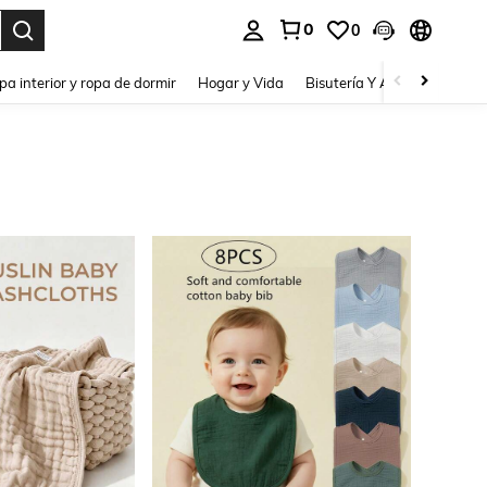
0
0
pa interior y ropa de dormir
Hogar y Vida
Bisutería Y Accesorios
Be