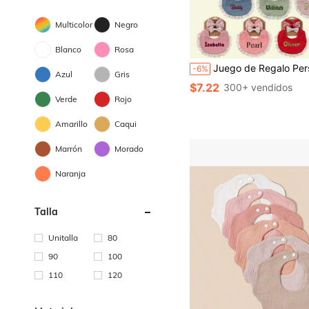
Multicolor
Negro
Blanco
Rosa
Juego de Regalo Personalizado para Bebé - Baberos Bordados con Letras & Diademas de Encaje | Caja de Regalo para Recién Nacido | Elegante, Lindo, Práctico, Nueva Llegada de Pri
-6%
Azul
Gris
$7.22
300+ vendidos
Verde
Rojo
Amarillo
Caqui
Marrón
Morado
Naranja
Talla
Unitalla
80
90
100
110
120