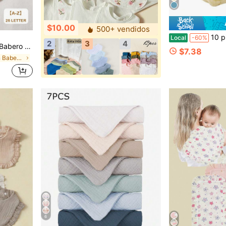
$10.00
500+ vendidos
10 piezas Paños de muselina - Paño
Local
-60%
2
3
4
olor Opcional, Toalla para Saliva de Silla de Comedor para Niños
$7.38
en Algodón Baberos y paños para eructar para bebés
6