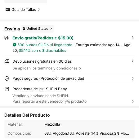
Guía de Tallas
Envío a
United States
Envío gratis(Pedidos ≥ $15.00)
500 puntos SHEIN si llega tarde
Entrega estimada:
Ago 14 - Ago
20,
85.11% son ≤
8
días hábiles
Devoluciones gratuitas en 30 días
Se aplican los términos y condiciones
Pagos seguros · Protección de privacidad
Procedente de
SHEIN Baby
Vendido y enviado desde SHEIN.
Para reportar a este vendedor y/o producto
Detalles Del Producto
743K Seguidores
4.95
Material:
Mezclilla
Composición:
68% Algodón,16% Poliéster,14% Viscosa,2% Modal