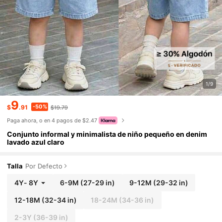
1/9
9
-50%
$
.91
$19.79
Paga ahora, o en 4 pagos de $2.47
Conjunto informal y minimalista de niño pequeño en denim
lavado azul claro
Talla
Por Defecto
4Y
-
8Y
6-9M
(27-29 in)
9-12M
(29-32 in)
12-18M
(32-34 in)
18-24M
(34-36 in)
2-3Y
(36-39 in)