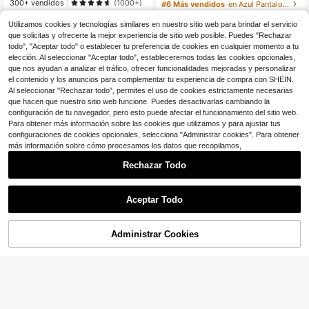
iño pequeño de verano de mezclilla
s para bebés niños con camisa de c
300+ vendidos
(1000+)
#6 Más vendidos
en Azul Pantalones vaqueros para bebés niños
azul claro lavado, sencillo y de mod
uello y pantalones vaqueros azules
13
100+ vendidos
(100+)
$
.79
-21%
con cupón
a
desteñidos
Utilizamos cookies y tecnologías similares en nuestro sitio web para brindar el servicio
8
$
.93
-46%
que solicitas y ofrecerte la mejor experiencia de sitio web posible. Puedes "Rechazar
todo", "Aceptar todo" o establecer tu preferencia de cookies en cualquier momento a tu
0-3 Years
elección. Al seleccionar "Aceptar todo", estableceremos todas las cookies opcionales,
0-3 Years
que nos ayudan a analizar el tráfico, ofrecer funcionalidades mejoradas y personalizar
el contenido y los anuncios para complementar tu experiencia de compra con SHEIN.
Al seleccionar "Rechazar todo", permites el uso de cookies estrictamente necesarias
que hacen que nuestro sitio web funcione. Puedes desactivarlas cambiando la
configuración de tu navegador, pero esto puede afectar el funcionamiento del sitio web.
Para obtener más información sobre las cookies que utilizamos y para ajustar tus
configuraciones de cookies opcionales, selecciona "Administrar cookies". Para obtener
más información sobre cómo procesamos los datos que recopilamos,
Rechazar Todo
Aceptar Todo
4
#3 Más vendidos
en Botón Pantalones vaqueros para bebés niños
Ahorro de $2.65
¡Casi agotado!
Administrar Cookies
¡50% DE DESCUENTO!
AÑADIR A LA BOLSA
#3 Más vendidos
#3 Más vendidos
en Botón Pantalones vaqueros para bebés niños
en Botón Pantalones vaqueros para bebés niños
SHEIN Pantalones de carga de mez
clilla azul claro desgastada para be
¡Casi agotado!
¡Casi agotado!
Dazy Kids
bé niños, estilo casual vintage stree
#3 Más vendidos
en Botón Pantalones vaqueros para bebés niños
500+ vendidos
(1000+)
Dazy Kids Pantalones vaquer
twear, sueltos y cómodos, con múlti
NEW
10
¡Casi agotado!
9
os sueltos y versátiles de rayas par
ples bolsillos, cintura elástica con c
$
.14
-21%
con cupón
$
.17
-25%
a bebé niño
ordón, y tobillos con lazos