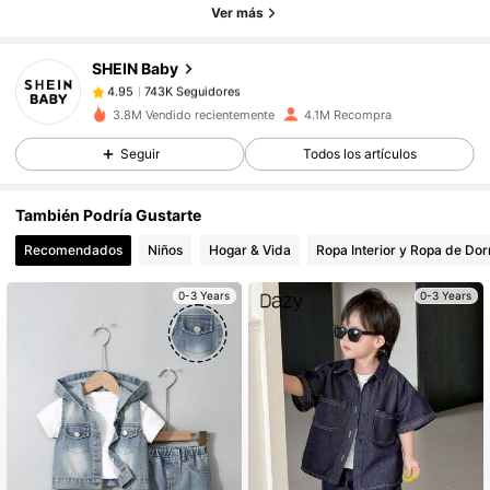
743K Seguidores
4.95
Ver más
SHEIN Baby
743K Seguidores
4.95
1***9
pagó
Hace 2 horas
3.8M Vendido recientemente
4.1M Recompra
743K Seguidores
4.95
Seguir
Todos los artículos
También Podría Gustarte
743K Seguidores
4.95
Recomendados
Niños
Hogar & Vida
Ropa Interior y Ropa de Dor
0-3 Years
0-3 Years
743K Seguidores
4.95
743K Seguidores
4.95
743K Seguidores
4.95