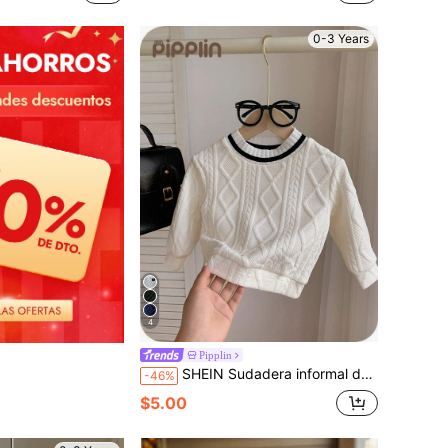
0-3 Years
4
Pipplin
SHEIN Sudadera informal de cuello alto de manga larga con parche de diamante a cuadros para bebé niño/niña, apta para otoño e invierno, color blanco
-46%
$5.00