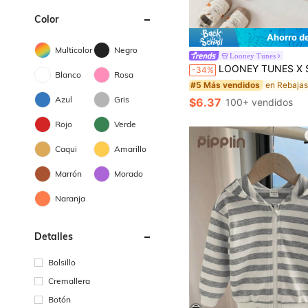
Color
Ahorro d
Multicolor
Negro
Looney Tunes
LOONEY TUNES X SHEIN Sudadera de invierno con forro térmico, estampado de conejo y letras, y ribete a rayas de contraste, pa
-34%
Blanco
Rosa
#5 Más vendidos
Azul
Gris
$6.37
100+ vendidos
Rojo
Verde
Caqui
Amarillo
Marrón
Morado
Naranja
Detalles
Bolsillo
Cremallera
Botón