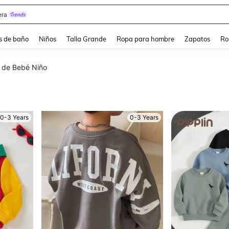
estidos Elegantes Para Fiesta De Gala
s de baño
Niños
Talla Grande
Ropa para hombre
Zapatos
Ro
 de Bebé Niño
0-3 Years
0-3 Years