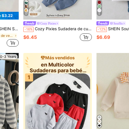
6
8
e $3.22
Cozy Pixies
Souflis
ra niño, estilo casual y de calle, otoño/invierno
Cozy Pixies Sudadera de cuello redondo de manga larga de punto suave con estampado de animales de dibujos animados para bebé niño
SHEIN Souflis 1 pieza Sudadera de cuello redondo de doble capa con jacquard geométrico para
-16%
-12%
en Rebajas de verano Sudaderas para bebés niños
$6.45
$6.69
0-3 Years
Más vendidos
en Multicolor
Sudaderas para bebés
niños
1