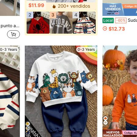
$11.99
200+ vendidos
2
3
4
Sudadera de Halloween para niñ
Local
-60%
o/invierno, salidas, escuela, jardín de infancia
$12.73
0-3 Years
0-3 Years
27