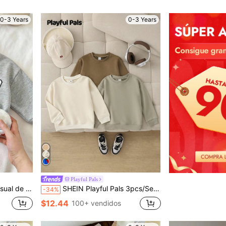
0-3 Years
0-3 Years
Playful Pals
tividades al aire deportes en otoño/invierno
SHEIN Playful Pals 3pcs/Set Sudaderas Unisex para Bebé Manga Larga Cuello Redondo Pullover Ajuste Holgado unicolor Ropa Neutra Verde Oliva Otoño Modesto Regreso a la Escuela Otoño
-34%
$12.44
100+ vendidos