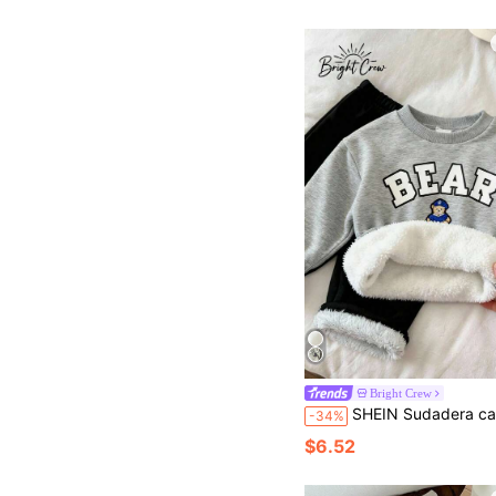
Bright Crew
SHEIN Sudadera casual de niño con estampado de letras y oso, forrada térmicamente, adecuada para uso diario, ac
-34%
$6.52