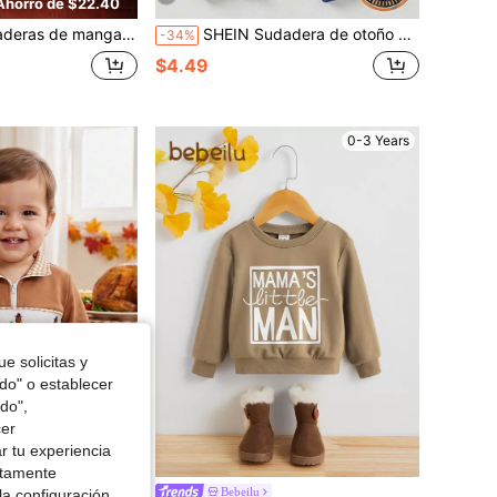
Ahorro de $22.40
ga con estampado de ganso para niño pequeño y bebé en Halloween, tops de otoño
SHEIN Sudadera de otoño para bebé niño con estampado de animales de dibujos animados, forro térmico, gruesa, cuello redondo, manga larga, suave y cómoda
-34%
$4.49
0-3 Years
e solicitas y
odo" o establecer
do",
cer
r tu experiencia
Ahorro de $10.82
ctamente
r de manga larga con cuello alto para niño pequeño, tema de Acción de Gracias
Bebeilu
la configuración