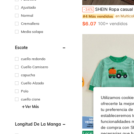
Ajustado
SHEIN Ropa casual minimalista y clásica para bebé niño, con estilo a rayas, oso de peluche, diseño lindo, sudadera holgada y 
-34%
Normal
#4 Más vendidos
$6.07
100+ vendidos
Cremallera
Media solapa
Escote
cuello redondo
Cuello Camisero
capucha
Cuello Alzado
Polo
Utilizamos cookies
cuello cisne
ofrecerte la mejo
Ver Más
tu preferencia de
estableceremos to
funcionalidades m
Longitud De La Manga
Ahorro d
de compra con SH
Mono de Halloween para bebé recién nacido niño, sudadera de manga larga a rayas, body con estampado
Local
-38%
necesarias que h