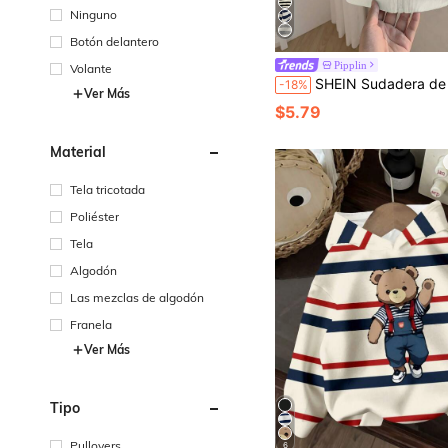
Ninguno
Botón delantero
Pipplin
Volante
SHEIN Sudadera de punto a rayas negras y blancas con cremallera, linda y versátil para bebé niño/niña, adecuada para otoñ
-18%
Ver Más
$5.79
Material
Tela tricotada
Poliéster
Tela
Algodón
Las mezclas de algodón
Franela
Ver Más
Tipo
Pullovers
6