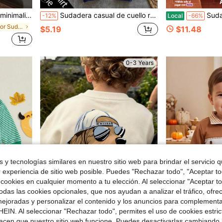
cómoda de punto suave, adecuada para otoño/invierno
Sudadera casual de cuello redondo para bebé y niño pequeño, estampado clásico y lindo de animales de dibujos animados dibujados a mano, mono, cebra, hipopótamo, león, tigre, jirafa, rinoceronte, estampado de imagen de dibujos animados dibujados a mano, adecuado para otoño/invierno
Sudaderas de manga lar
-12%
Local
-66%
en Multicolor Sudaderas para bebés niños
$5.19
$11.48
0-3 Years
 y tecnologías similares en nuestro sitio web para brindar el servicio qu
r experiencia de sitio web posible. Puedes "Rechazar todo", "Aceptar t
 cookies en cualquier momento a tu elección. Al seleccionar "Aceptar to
das las cookies opcionales, que nos ayudan a analizar el tráfico, ofre
ejoradas y personalizar el contenido y los anuncios para complementa
e $8.20
EIN. Al seleccionar "Rechazar todo", permites el uso de cookies estri
 de calabaza, 3M 6M 9M 12M 18M, camiseta casual para bebé
Sudadera de manga larga casual, holgada y cómoda para uso diario para bebé niño, con estampado de perro de dibujos animados, adecuada para otoño/invierno
Sudadera tipo pulóve
-34%
Local
-50%
acen que nuestro sitio web funcione. Puedes desactivarlas cambiando 