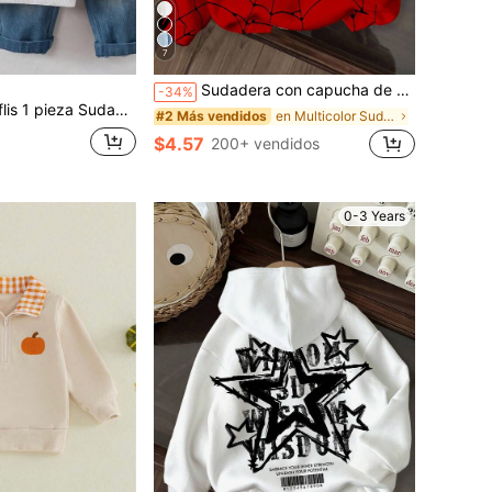
7
Sudadera con capucha de punto suave y cómoda con estilo deportivo de dibujos animados de araña linda y minimalista para niños pequeños, adecuada para otoño/invierno
-34%
 bebé niño, etiqueta minimalista con letras, top de manga larga con parche de letras, adecuado para uso casual diario en la escuela
en Multicolor Sudaderas para bebés niños
#2 Más vendidos
$4.57
200+ vendidos
0-3 Years