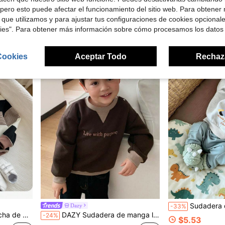
pero esto puede afectar el funcionamiento del sitio web. Para obtener
$5.58
$10.76
 que utilizamos y para ajustar tus configuraciones de cookies opcional
kies". Para obtener más información sobre cómo procesamos los datos
0-3 Years
0-3 Years
Cookies
Aceptar Todo
Rechaz
Sudadera de cuello redondo con estampado de dibujos animados creativos
Dazy
-33%
rsátil para otoño/invierno
DAZY Sudadera de manga larga con cuello redondo y bloques de color patchwork para niños pequeños, otoño/invierno
-24%
$5.53