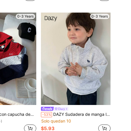
0-3 Years
0-3 Years
Dazy
 preppy, coreana, japonesa, versátil, simple y cómoda, con bloques de color, para niño o niña bebé
DAZY Sudadera de manga larga con cuello bordado de dibujos animados para niños pequeños, otoño/invierno
-53%
Solo quedan 10
+)
$5.93