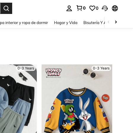
0
0
pa interior y ropa de dormir
Hogar y Vida
Bisutería Y Accesorios
Be
0-3 Years
0-3 Years