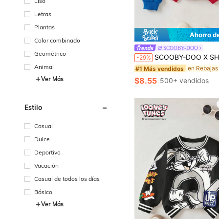
Liso
Letras
Plantas
Ahorro d
Color combinado
#1 Más vendidos
SCOOBY-DOO
¡Casi agotado!
Geométrico
SCOOBY-DOO X SHEIN Sudadera informal para bebé niño con estampado de perro de dibujos animados y bloques de color, esti
-29%
#1 Más vendidos
#1 Más vendidos
Animal
¡Casi agotado!
¡Casi agotado!
#1 Más vendidos
Ver Más
$8.55
500+ vendidos
¡Casi agotado!
Estilo
Casual
Dulce
Deportivo
Vacación
Casual de todos los días
Básico
Ver Más