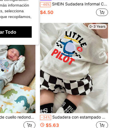
SHEIN Sudadera Informal Con Estampado De Eslogan Simple Para Bebé, Perfecta Para Atuendo De Otoño E Invierno
-46%
 más información
es, selecciona
$4.50
 que recopilamos,
0-3 Years
0-3 Years
ar Todo
 para recién nacidos, con patrón de dinosaurio de dibujos animados. Adecuada para usar en otoño e invierno.
Sudadera con estampado de helicóptero creativo y juguetón para recién nacidos, top versátil para el atuendo diario del bebé, adecuado para usar en otoño e invierno.
-34%
$5.63