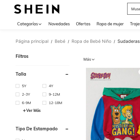
V
Categorías
Novedades
Ofertas
Ropa de mujer
Traje
Página principal
Bebé
Ropa de Bebé Niño
Sudaderas
/
/
/
Filtros
Más
Talla
5Y
4Y
2-3Y
9-12M
6-9M
12-18M
Ver Más
Tipo De Estampado