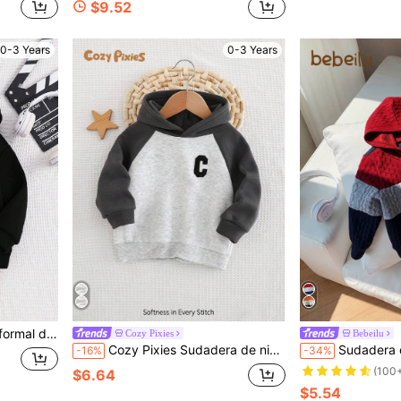
$9.52
0-3 Years
0-3 Years
ico de letras, otoño/invierno
Cozy Pixies
Bebeilu
Cozy Pixies Sudadera de niño con mangas raglán de color contrastante, informal y versátil para otoño/invierno
Sudadera con capucha deportiva, casual, mona, de calle, de estilo
-16%
-34%
(100
$6.64
$5.54