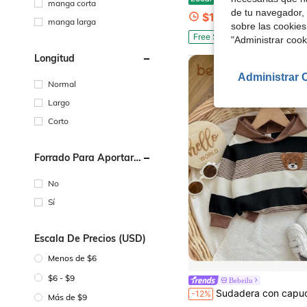
manga corta
de tu navegador, 
$13.12
manga larga
sobre las cookies
Free Shipping
"Administrar coo
Longitud
Administrar 
Normal
Largo
Corto
Forrado Para Aportar
Calidez
No
Sí
Escala De Precios (USD)
Menos de $6
$6 - $9
Bebeilu
Sudadera con capucha de niño bebé con patrón de rayas y dibujos animados, ve
-12%
Más de $9