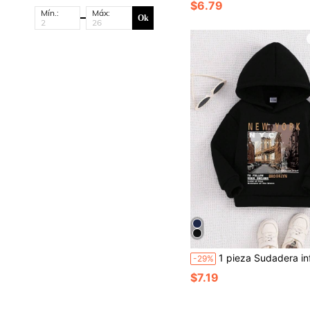
$6.79
Mín.:
Máx:
Ok
1 pieza Sudadera informal de moda para niño pequeño con estampado gráf
-29%
$7.19