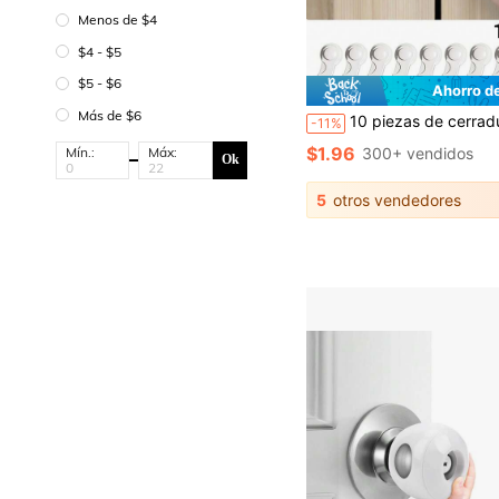
Menos de $4
$4 - $5
$5 - $6
Ahorro d
Más de $6
10 piezas de cerraduras de para niños, sin necesidad de perforar, adecuadas para puertas de gabinetes, almacenamiento de alimentos, ar
-11%
$1.96
300+ vendidos
Mín.:
Máx:
Ok
5
otros vendedores