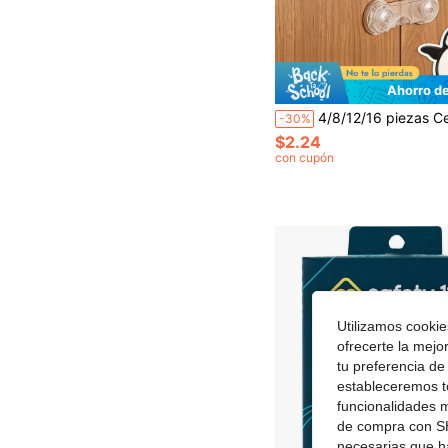
Ahorro d
4/8/12/16 piezas Cerraduras de para niños para cajones, armarios, re
-30%
$2.24
con cupón
Utilizamos cookies
ofrecerte la mejo
tu preferencia de
estableceremos to
funcionalidades m
de compra con SH
necesarias que h