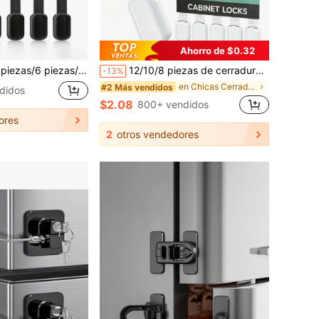
Ahorro de $0.32
iños - Cerradura adhesiva rápida y fácil para cajones y puertas de gabinetes, Cerradura para cajones con o sin tornillos o imanes, Multifuncional para muebles, horno de cocina, tapa del inodoro, etc.
12/10/8 piezas de cerraduras para armarios infantiles, cerraduras ajustables para cajones de bebé con respaldo adhesivo, cerraduras de para bebés para armarios, cajones y refrigeradores
-13%
en Chicas Cerraduras y correas para armarios de be
#2 Más vendidos
didos
$2.08
800+ vendidos
ores
2
otros vendedores