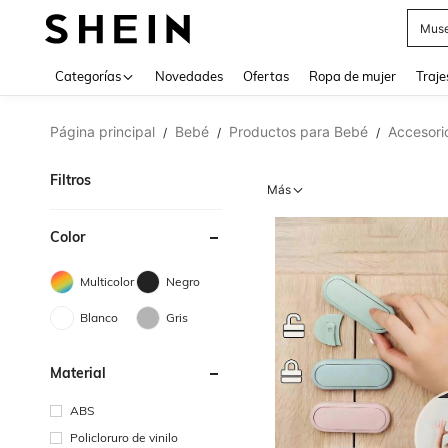
Muse
Categorías
Novedades
Ofertas
Ropa de mujer
Traje
Página principal
Bebé
Productos para Bebé
Accesori
/
/
/
Filtros
Más
Color
Multicolor
Negro
Blanco
Gris
Material
ABS
Policloruro de vinilo