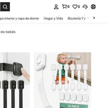
0
0
pa interior y ropa de dormir
Hogar y Vida
Bisutería Y Accesorios
Be
s de bebés