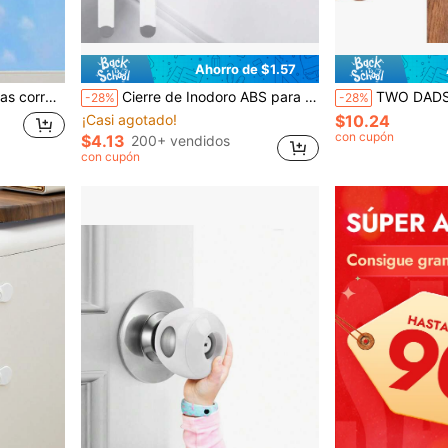
Ahorro de $1.57
 sin necesidad de herramientas de perforación
Cierre de Inodoro ABS para Niños Bloqueo de Tapa de Inodoro Anti-Apertura para Bebés Evita que Gatos y Perros Abran el Inodoro Adecuado para la Mayoría de Inodoros Sin Herramientas Requeridas Instalación Fácil Regalo de Navidad y Halloween para Nuevas Mamás
TWO DADS 8 piezas Cerraduras magnéticas para armarios, cerr
-28%
-28%
¡Casi agotado!
$10.24
con cupón
$4.13
200+ vendidos
con cupón