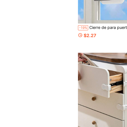
Cierre de para puertas corredizas de vidrio, bloqueo multifuncional para ventanas corredizas para protección de niños y mascotas,
-19%
$2.27