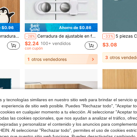
e $0.96
Ahorro de $0.86
frigeradores, puertas, etc.
Cerradura de ajustable en forma de U para bebés, adecuada para cajones, refrigeradores, gabinetes | Cerradura moderna a prueba de bebés para gabinetes con pestillo de adicional
5 piezas Cerraduras de para cajones, cerraduras de heb
-28%
-33%
$2.24
100+ vendidos
$3.08
con cupón
3
otros vended
1
otros vendedores
 y tecnologías similares en nuestro sitio web para brindar el servicio qu
r experiencia de sitio web posible. Puedes "Rechazar todo", "Aceptar t
 cookies en cualquier momento a tu elección. Al seleccionar "Aceptar to
das las cookies opcionales, que nos ayudan a analizar el tráfico, ofre
ejoradas y personalizar el contenido y los anuncios para complementa
EIN. Al seleccionar "Rechazar todo", permites el uso de cookies estri
acen que nuestro sitio web funcione. Puedes desactivarlas cambiando 