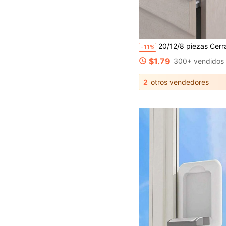
20/12/8 piezas Cerraduras de cajón en ángulo - Cerraduras de para niños, cerraduras para refrigerador, material de plástico, sin necesidad d
-11%
$1.79
300+ vendidos
2
otros vendedores