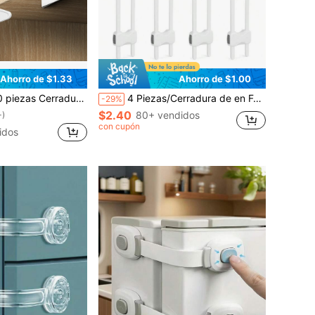
Ahorro de $1.33
Ahorro de $1.00
 sin perforación, adhesivas, cerraduras de cajón a prueba de niños para cajones y puertas, pestillos de gabinete a prueba de niños
4 Piezas/Cerradura de en Forma de U Ajustable - Adecuada para Bebés y Mascotas, Adecuada para Cocinas, Baños, Cajones, Etc. Material ABS
-29%
$2.40
80+ vendidos
+)
con cupón
idos