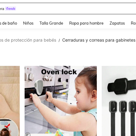
ra
s de baño
Niños
Talla Grande
Ropa para hombre
Zapatos
Ro
os de protección para bebés
Cerraduras y correas para gabinete
/