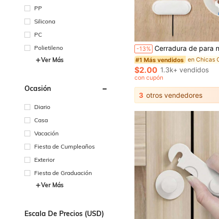
PP
Silicona
PC
Polietileno
Cerradura de para niños, cerradura sin taladro para puertas de refrigerador y gabinete con protección contra pellizcos de dedos, cerradura 
-13%
#1 Más vendidos
Ver Más
$2.00
1.3k+ vendidos
con cupón
Ocasión
3
otros vendedores
Diario
Casa
Vacación
Fiesta de Cumpleaños
Exterior
Fiesta de Graduación
Ver Más
Escala De Precios (USD)