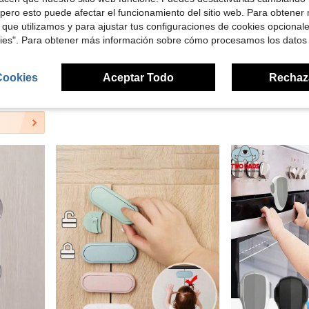
pero esto puede afectar el funcionamiento del sitio web. Para obtener
 que utilizamos y para ajustar tus configuraciones de cookies opcional
kies". Para obtener más información sobre cómo procesamos los datos
Ahorro de $0.56
(paquete de 1) (HS3260600), el embalaje puede variar
10 piezas Cerraduras para puertas de gabinete adecuadas para protección de bebés y infantil, con pestillos adhesivos para puertas de niños, adecuadas para cajones de cocina, gabinetes, refrigeradores, armarios, salas de almacenamiento
Protector de Puerta Anti-Atrapamiento, Tope de Puerta de Protección de Ded
-28%
-14%
Cookies
Aceptar Todo
Rechaz
$1.44
$2.76
con cupón