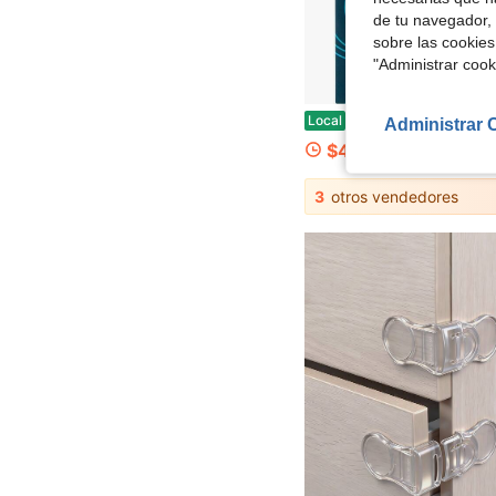
de tu navegador, 
sobre las cookies
"Administrar coo
Cubiertas de pomo de puerta con agarre para padres Safety 1st, blanco, talla única, 4 unidades 
Local
-45%
Administrar 
$4.17
3
otros vendedores