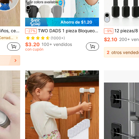
4
Ahorro de $1.20
adhesiva fuerte para gabinetes, cajones y refrigerador
TWO DADS 1 pieza Bloqueo de para horno infantil, material resistente al calor, fácil de instalar y usar sin herramientas, previene quemaduras para bebés, adecuado para uso en horno, producto de de cocina, gris/negro/beige
12 piezas/8 piezas/6 piezas/4 piezas/2 piezas/1 pieza Cerradura de negra para bebés, Cerradura de para bebés, Cerradura de para gabinetes para n
-27%
-9%
en Chicas Cerraduras y correas para armarios de be
(1000+)
$2.10
200+ ven
$3.20
100+ vendidos
con cupón
2
otros vended