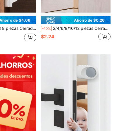
Ahorro de $4.06
Ahorro de $0.26
aduras de para niños, adecuadas para armarios y cajones, autoadhesivas de fácil instalación
2/4/6/8/10/12 piezas Cerraduras de transparentes para niños - Cerraduras ajustables para cajones, puertas de gabinete, refrigerador, sin necesidad de perforar, diseño antirrobo, flexible de varios ángulos, longitud de 145 mm, material de plástico, instalación no destructiva, protección de muebles, cerraduras de modernas
-10%
$2.24