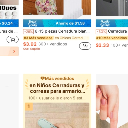
e $0.24
Ahorro de $1.58
marios, cajones y otros artículos a prueba de bebés
6-15 piezas Cerradura blanca, Cerradura de puerta de gabinete, Cerradura de cajón, Cerradura fija de gabinete
Cerradura de refrigerador actualizada con 2 llaves, 1/2/3/4 piezas de cerradura de refrigerador 
-29%
-33%
en Chicas Cerraduras y correas para armarios de be
#3 Más vendidos
#10 Más vendidos
$3.92
300+ vendidos
$2.33
100+ ven
con cupón
Más vendidos
en Niños Cerraduras y
correas para armarios
de beb
100+ usuarios le dieron 5 estrellas
1