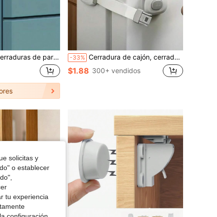
illa multiusos, adecuadas para gabinetes, cajones, inodoros y cajones de refrigerador
Cerradura de cajón, cerradura de , cerradura de cajón protectora, cerradura antiaprisionamiento multifunción, cerradura de cajón de baño, cerradura de puerta de gabinete (para protección), operación de botón de barra única, instalación sin perforación, cerradura de puerta antiaprisionamiento multifunción, cerradura de puerta de refrigerador.
-33%
$1.88
300+ vendidos
ores
e solicitas y
odo" o establecer
do",
cer
r tu experiencia
ctamente
la configuración