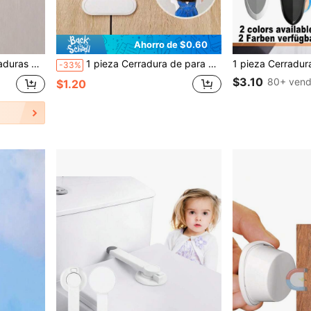
Ahorro de $0.60
e perforar, adecuadas para guarderías y el hogar
1 pieza Cerradura de para niños, cerradura de puerta de nevera, congelador y gabinete sin necesidad de taladrar, protección contra pellizcos para bebés y niños pequeños - regalo decorativo para baby shower y familia
-33%
$3.10
80+ vend
$1.20