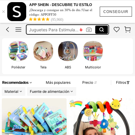
Tummy Time
APP SHEIN - DESCUBRE TU ESTILO
×
¡Descarga y consigue un 30% de dto.!Usar el
Libros Para Bebés
CONSEGUIR
código: APPOFF30
(95,960)
Juguetes Para Estimulación
Móvil De Cuna
Juguetes Para Niños Y Niñas
Tummy Time
Libros Para Bebés
Poliéster
Tela
ABS
Multicolor
Recomendados
Más populares
Precio
Filtros
Material
Fuente de alimentación