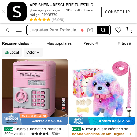
Toys
APP SHEIN - DESCUBRE TU ESTILO
×
¡Descarga y consigue un 30% de dto.!Usar el
Juguetes Para Niños Y Niñas
CONSEGUIR
código: APPOFF30
Telefono Para Niños
(95,960)
Juguetes Para Estimulación
Perrito Juguetes
Recomendados
Más populares
Precio
Filtros
Toys
Local
Color
Juguetes Para Niños Y Niñas
Ahorro de $8.84
Ahorro de $12.50
Cajero automático interactivo
Nuevo juguete eléctrico de c
Local
Local
para adolescentes con cerradura d
achorro 2026 con múltiples accesor
300+ vendidos
(500+)
#2 Más vendidos
en ABS Juguetes para el desarrollo temprano y la a