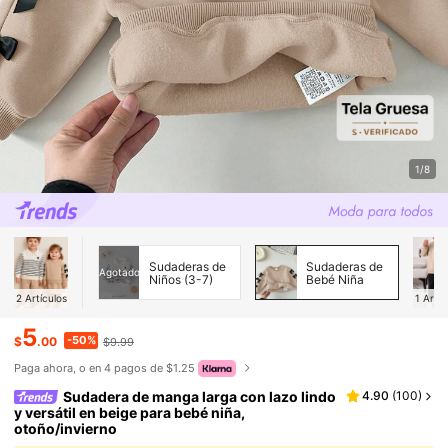
1/8
Sudaderas de
Sudaderas de
Agotado
Niños (3-7)
Bebé Niña
2
Artículos
1
Artíc
5
-50%
$
.00
$9.99
Paga ahora, o en 4 pagos de $1.25
Sudadera de manga larga con lazo lindo
4.90
(
100
)
y versátil en beige para bebé niña,
otoño/invierno