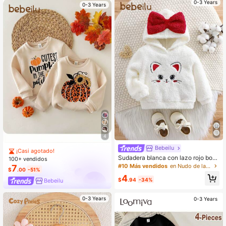
0-3 Years
0-3 Years
cuela, estilo casual de invierno, esti
lo de moda para ir al trabajo
4
Bebeilu
¡Casi agotado!
Sudadera blanca con lazo rojo bord
100+ vendidos
ado de estilo lindo y multiusos para
#10 Más vendidos
en Nudo de lazo Sudaderas para niñas
7
$
.00
-51%
bebé niña en otoño/invierno
4
$
.94
-34%
Bebeilu
0-3 Years
0-3 Years