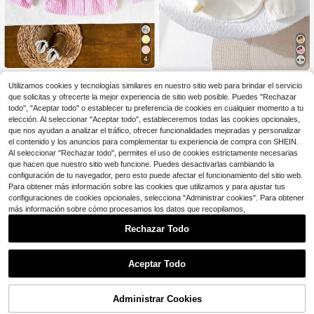
4
SHEIN Sudadera casual con cuello
SHEIN Leap Crew Suéter de felpa c
Utilizamos cookies y tecnologías similares en nuestro sitio web para brindar el servicio
de camisa y estampado de letras pa
on estampado de letras, asimétrico,
11
6
$
.39
-12%
ra niñas bebé
$
.15
-50%
que solicitas y ofrecerte la mejor experiencia de sitio web posible. Puedes "Rechazar
con cuello alto, para niñas bebé, ve
todo", "Aceptar todo" o establecer tu preferencia de cookies en cualquier momento a tu
rsátil y encantador, otoño/invierno
elección. Al seleccionar "Aceptar todo", estableceremos todas las cookies opcionales,
que nos ayudan a analizar el tráfico, ofrecer funcionalidades mejoradas y personalizar
el contenido y los anuncios para complementar tu experiencia de compra con SHEIN.
Al seleccionar "Rechazar todo", permites el uso de cookies estrictamente necesarias
que hacen que nuestro sitio web funcione. Puedes desactivarlas cambiando la
configuración de tu navegador, pero esto puede afectar el funcionamiento del sitio web.
Para obtener más información sobre las cookies que utilizamos y para ajustar tus
configuraciones de cookies opcionales, selecciona "Administrar cookies". Para obtener
más información sobre cómo procesamos los datos que recopilamos,
Rechazar Todo
Aceptar Todo
Administrar Cookies
¡50% DE DESCUENTO!
AÑADIR A LA BOLSA