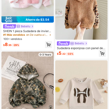
Ahorro de $3.54
Bebeilu
SHEIN 1 pieza Sudadera de inviern
o con cuello de forro polar a cuadro
#1 Más vendidos
en De vuelta a la escuela Sudaderas para niñas
s, linda y cálida para niña bebé, ros
100+ vendidos
a y blanco, conjunto casual de otoñ
Bebeilu
8
o para salidas, citas, a juego con m
$
.55
-29%
amá
Sudadera esponjosa con panel de e
stampado de leopardo linda para ni
5
$
.32
-33%
0-3 Years
ñas bebé, otoño/invierno