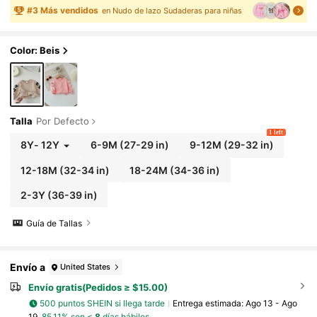
#
3
Más vendidos
en Nudo de lazo Sudaderas para niñas
Color: Beis
Talla
Por Defecto
1 left
8Y
-
12Y
6-9M
(27-29 in)
9-12M
(29-32 in)
12-18M
(32-34 in)
18-24M
(34-36 in)
2-3Y
(36-39 in)
Guía de Tallas
Envío a
United States
Envío gratis(Pedidos ≥ $15.00)
500 puntos SHEIN si llega tarde
Entrega estimada:
Ago 13 - Ago
19,
85.11% son ≤
8
días hábiles