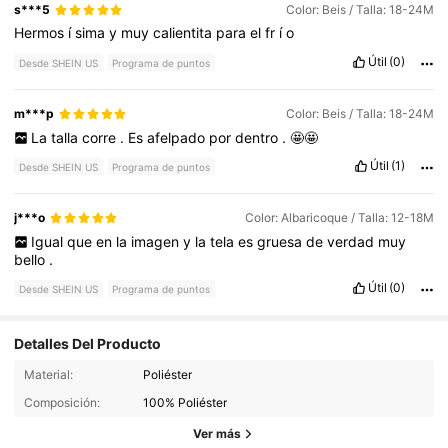
s***5
Color: Beis / Talla: 18-24M
Hermos
í
sima
y
muy
calientita
para
el
fr
í
o
Útil
(0)
Desde SHEIN US
Programa de puntos
m***p
Color: Beis / Talla: 18-24M
La
talla
corre
.
Es
afelpado
por
dentro
.
🤩🤩
Útil
(1)
Desde SHEIN US
Programa de puntos
j***o
Color: Albaricoque / Talla: 12-18M
Igual
que
en
la
imagen
y
la
tela
es
gruesa
de
verdad
muy
bello
.
Útil
(0)
Desde SHEIN US
Programa de puntos
Detalles Del Producto
504K Seguidores
4.90
Material:
Poliéster
Composición:
100% Poliéster
504K Seguidores
4.90
Ver más