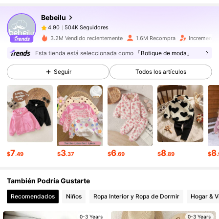
Bebeilu
504K Seguidores
4.90
1***7
pagó
Hace 2 horas
3.2M Vendido recientemente
1.6M Recompra
Incremento 
504K Seguidores
4.90
Esta tienda está seleccionada como
「Botique de moda」
Seguir
Todos los artículos
504K Seguidores
4.90
504K Seguidores
4.90
504K Seguidores
4.90
7
3
6
8
8
$
.49
$
.37
$
.69
$
.89
$
También Podría Gustarte
504K Seguidores
4.90
Recomendados
Niños
Ropa Interior y Ropa de Dormir
Hogar & V
504K Seguidores
4.90
0-3 Years
0-3 Years