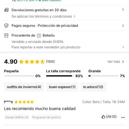
Devoluciones gratuitas en 30 días
Se aplican los términos y condiciones
Pagos seguros · Protección de privacidad
Procedente de
Bebeilu
Vendido y enviado desde SHEIN.
Para reportar a este vendedor y/o producto
4.90
(100)
Ver más
Pequeña
La talla corresponde
Grande
0%
93%
7%
outfits de invierno
(4)
buen espesor
(1)
lo adoro
(12)
l***z
Color: Beis / Talla: 18-24M
Les
recomiendo
mucho
buena
calidad
Útil
(0)
Desde SHEIN US
Programa de puntos