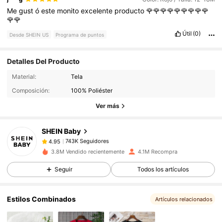
Me
gust
ó
este
monito
excelente
producto
🌹🌹🌹🌹🌹🌹🌹🌹🌹
🌹🌹
Útil
(0)
Desde SHEIN US
Programa de puntos
Detalles Del Producto
743K Seguidores
4.95
Material:
Tela
Composición:
100% Poliéster
743K Seguidores
4.95
Ver más
SHEIN Baby
743K Seguidores
4.95
D***h
pagó
Hace 10 horas
3.8M Vendido recientemente
4.1M Recompra
743K Seguidores
4.95
Seguir
Todos los artículos
Estilos Combinados
743K Seguidores
4.95
Artículos relacionados