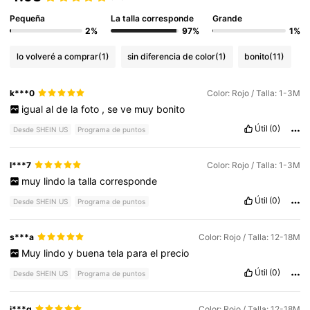
Pequeña
La talla corresponde
Grande
2%
97%
1%
lo volveré a comprar
(1)
sin diferencia de color
(1)
bonito
(11)
k***0
Color: Rojo / Talla: 1-3M
igual
al
de
la
foto
,
se
ve
muy
bonito
Útil
(0)
Desde SHEIN US
Programa de puntos
l***7
Color: Rojo / Talla: 1-3M
muy
lindo
la
talla
corresponde
Útil
(0)
Desde SHEIN US
Programa de puntos
s***a
Color: Rojo / Talla: 12-18M
Muy
lindo
y
buena
tela
para
el
precio
Útil
(0)
Desde SHEIN US
Programa de puntos
j***g
Color: Rojo / Talla: 12-18M