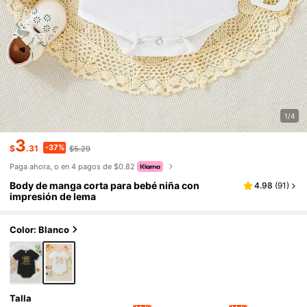
1/4
3
-37%
$
.31
$5.29
Paga ahora, o en 4 pagos de $0.82
Body de manga corta para bebé niña con
4.98
(
91
)
impresión de lema
Color: Blanco
Talla