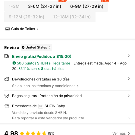
1 left
1 left
1-3M
3-6M
(24-27 in)
6-9M
(27-29 in)
9-12M
(29-32 in)
12-18M
(32-34 in)
Guía de Tallas
Envío a
United States
Envío gratis(Pedidos ≥ $15.00)
500 puntos SHEIN si llega tarde
Entrega estimada:
Ago 14 - Ago
20,
85.11% son ≤
8
días hábiles
Devoluciones gratuitas en 30 días
Se aplican los términos y condiciones
Pagos seguros · Protección de privacidad
Procedente de
SHEIN Baby
Vendido y enviado desde SHEIN.
Para reportar a este vendedor y/o producto
4.98
(91)
Ver más