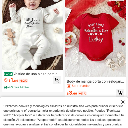
Vestido de una pieza para rec
Local
ién nacido, lindo vestido de manga
1
$
.84
-82%
Body de manga corta con eslogan i
corta con estampado de letras y ho
mpreso para bebé niña
ngos para bebés, niños y niñas
Solo quedan 1
4-5 días hábiles
3
$
.69
-41%
Utilizamos cookies y tecnologías similares en nuestro sitio web para brindar el servicio
que solicitas y ofrecerte la mejor experiencia de sitio web posible. Puedes "Rechazar
todo", "Aceptar todo" o establecer tu preferencia de cookies en cualquier momento a tu
elección. Al seleccionar "Aceptar todo", estableceremos todas las cookies opcionales,
que nos ayudan a analizar el tráfico, ofrecer funcionalidades mejoradas y personalizar