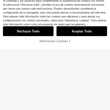
el contenido y los anuncios para complementar tu experiencia de compra con SHEIN.
Al seleccionar "Rechazar todo", permites el uso de cookies estrictamente necesarias
que hacen que nuestro sitio web funcione. Puedes desactivarlas cambiando la
configuración de tu navegador, pero esto puede afectar el funcionamiento del sitio web.
Para obtener más información sobre las cookies que utilizamos y para ajustar tus
configuraciones de cookies opcionales, selecciona "Administrar cookies". Para obtener
más información sobre cómo procesamos los datos que recopilamos,
Rechazar Todo
Aceptar Todo
Administrar Cookies
¡37% DE DESCUENTO!
AÑADIR A LA BOLSA