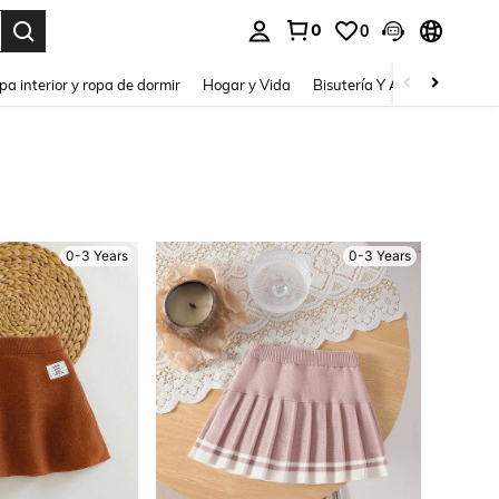
0
0
pa interior y ropa de dormir
Hogar y Vida
Bisutería Y Accesorios
Be
0-3 Years
0-3 Years