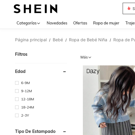
Muse
Categorías
Novedades
Ofertas
Ropa de mujer
Traje
Página principal
Bebé
Ropa de Bebé Niña
Ropa de P
/
/
/
Filtros
Más
Edad
6-9M
9-12M
12-18M
18-24M
2-3Y
Tipo De Estampado