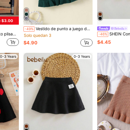
e $3.00
Vestido de punto a juego de moda para bebés niñas
Bebeilu
-49%
no/otoño para niñas pequeñas
SHEIN Conjunto de suéter con gráfico de letra
-46%
Solo quedan 3
$4.45
$4.90
0-3 Years
0-3 Years