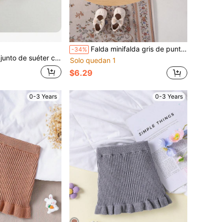
Falda minifalda gris de punto para bebé niña, elegante y de moda, versátil para el hogar, uso diario, salidas, otoño/invierno
-34%
s negras y falda mini, lindo y versátil para bebé niña, otoño/invierno
Solo quedan 1
$6.29
0-3 Years
0-3 Years