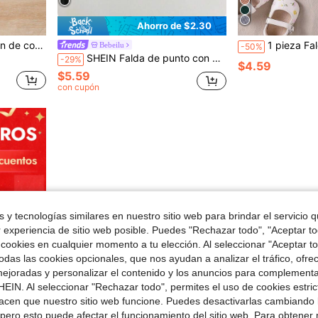
Ahorro de $2.30
ara niña pequeña
1 pieza Falda mini de punto 
Bebeilu
-50%
SHEIN Falda de punto con patrón de letras negras linda para bebé niña, versátil para otoño/invierno
-29%
$4.59
$5.59
con cupón
 y tecnologías similares en nuestro sitio web para brindar el servicio qu
r experiencia de sitio web posible. Puedes "Rechazar todo", "Aceptar t
 cookies en cualquier momento a tu elección. Al seleccionar "Aceptar to
das las cookies opcionales, que nos ayudan a analizar el tráfico, ofre
ejoradas y personalizar el contenido y los anuncios para complementa
EIN. Al seleccionar "Rechazar todo", permites el uso de cookies estri
acen que nuestro sitio web funcione. Puedes desactivarlas cambiando 
pero esto puede afectar el funcionamiento del sitio web. Para obtener