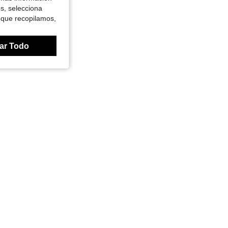
es, selecciona
 que recopilamos,
ar Todo