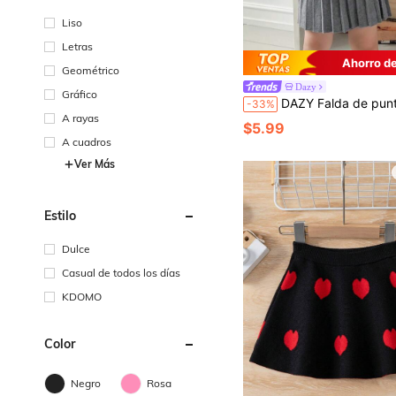
Liso
Letras
Ahorro d
Geométrico
Dazy
Gráfico
DAZY Falda de punto plisada de unicolor elegante para bebé niña, ropa de invier
-33%
A rayas
$5.99
A cuadros
Ver Más
Estilo
Dulce
Casual de todos los días
KDOMO
Color
Negro
Rosa