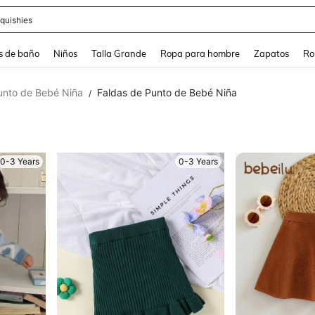
ra
s de baño
Niños
Talla Grande
Ropa para hombre
Zapatos
Ro
unto de Bebé Niña
Faldas de Punto de Bebé Niña
/
0-3 Years
0-3 Years