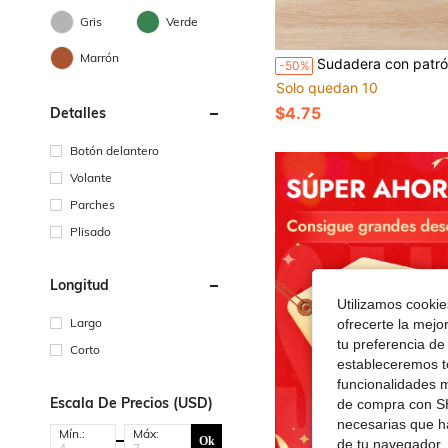
Gris
Verde
Marrón
Sudadera con patrón de corazón y falda p
-50%
Solo quedan 10
$4.75
Detalles
Botón delantero
Volante
Parches
Plisado
Longitud
Utilizamos cookies
Largo
ofrecerte la mejo
tu preferencia de
Corto
estableceremos to
funcionalidades m
Escala De Precios (USD)
de compra con SH
necesarias que h
Mín.:
Máx:
Ok
de tu navegador, 