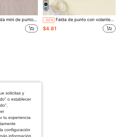
con volante versátil de moda para niña bebé
Falda de punto con volantes versátil y linda para niña bebé
-50%
$4.81
e solicitas y
odo" o establecer
do",
cer
r tu experiencia
ctamente
la configuración
 más información