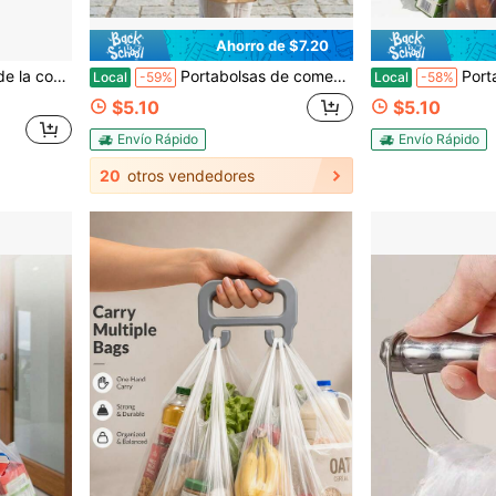
Ahorro de $7.20
a transportar bolsas, cubos, accesorios de compra
Portabolsas de comestibles de alta resistencia, robusto soporte de metal con agarre cómodo, confiable para sostener hasta 100 libras de artículos, compatible con bolsas de compras y cubetas, necesidad diaria conveniente, regalo maravilloso
Portador de bolsas de comestibles de alta resistencia, portado
Local
-59%
Local
-58%
$5.10
$5.10
Envío Rápido
Envío Rápido
20
otros vendedores