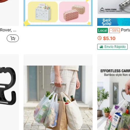
ping, Llaveros, Aire Libre y Gimnasio Etc, Senderismo & Utilidad
Portador de bolsas de supermercado de gran resistencia, so
Local
-59%
$5.10
Envío Rápido