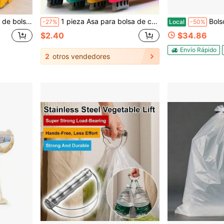
los esenciales del hogar, evita cortes en las bolsas
1 pieza Asa para bolsa de compras - Soporte de bolsa de plástico resistente, adecuado para compras, cubos, etc. | Agarre cómodo, también para almacenamiento en el armario, herramienta ahorradora de trabajo, reutilizable, fácil de transportar, color aleatorio
Bolso de lona pequeño p
-27%
Local
-50%
$2.40
$34.86
Envío Rápido
2
otros vendedores