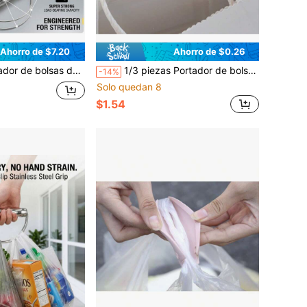
Ahorro de $7.20
Ahorro de $0.26
porte de bolsas multiusos con agarre cómodo, material de acero inoxidable resistente, soporta artículos de hasta 45 kg, se ajusta perfectamente a bolsas de compras y cubos, mejor selección de regalo
1/3 piezas Portador de bolsa de compras de silicona anti-estrangulamiento, asa portátil de bolsa de plástico que ahorra esfuerzo, soporte de bolsa de compras de supermercado, asa suave y antideslizante reforzada, herramienta de transporte de comestibles, sin presión en la mano, diseño colgante, color macaron simple, herramienta práctica para el hogar
-14%
Solo quedan 8
$1.54