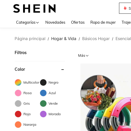
Muse
Categorías
Novedades
Ofertas
Ropa de mujer
Traje
Página principal
Hogar & Vida
Básicos Hogar
Esencia
/
/
/
Filtros
Más
Color
Multicolor
Negro
Rosa
Azul
Gris
Verde
Rojo
Morado
Naranja