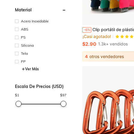
Material
Acero Inoxidable
ABS
Clip portátil de plástico para bolsas de compras con pinza cómoda - Soporte básico y duradero para bolsas de compras, conveniente para facilitar las compras y almacenar 
-6%
¡Casi agotado!
PS
$2.90
1.3k+ vendidos
Silicona
Tela
4
otros vendedores
PP
Ver Más
Escala De Precios (USD)
$
1
$
97