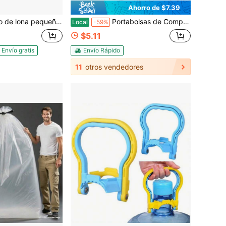
Ahorro de $7.39
ara niñas y mujeres, bolso tote mini lindo con estética preppy, bolso para la Biblia
Portabolsas de Compras Resistente, Soporte de Acero Inoxidable Resistente al Desgaste, Diseño de Agarre Cómodo y Humanizado, Soporta Hasta 100 Libras de Forma Segura, Ideal para Bolsas, Cubos y Artículos Diarios, Listo como Regalo de Vacaciones
Local
-59%
$5.11
Envío gratis
Envío Rápido
11
otros vendedores