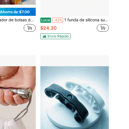
Ahorro de $7.00
r de bolsas de metal de alta resistencia, agarre cómodo que alivia la carga de transporte, soporte de carga de hasta 100 libras de alta resistencia, accesorio de uso diario multi-escena, opción de regalo elegante
1 funda de silicona suave para asa de bolsa, agarre antipresión, ayuda para transportar cómodamente, soporte reutilizable para bolsas de la compra para artículos pesados.
Local
-42%
$24.20
Envío Rápido