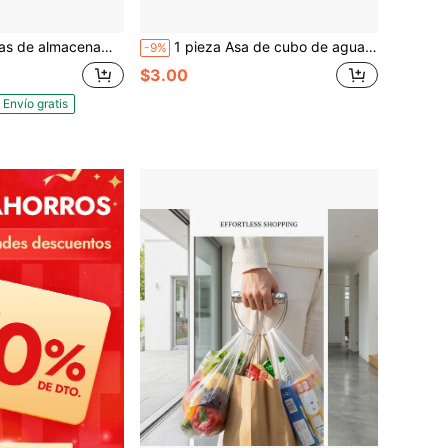
lgadas para almacenamiento de artículos grandes | Bolsas de almacenamiento transparentes extra grandes perfectas para uso a prueba de humedad, a prueba de polvo, negocios, industria o agricultura (paquete de 5)
1 pieza Asa de cubo de agua de 5 galones de alta resistencia, agarre ergonómico y cómodo, soporte antideslizante, con bloqueo de , conveniente para transportar agua, adecuado para uso en el hogar, oficina y exteriores
-9%
$3.00
Envío gratis