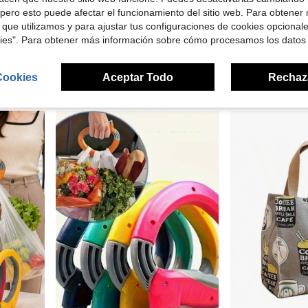
pero esto puede afectar el funcionamiento del sitio web. Para obtener
 que utilizamos y para ajustar tus configuraciones de cookies opcional
Ahorro de $7.98
kies". Para obtener más información sobre cómo procesamos los datos
, bolsas de compras y bolsas de comestibles
Portador de bolsas de la compra de uso intensivo, soporte para bolsas de compras de acero inoxidable con agarre cómodo - Soporta hasta 45 kg para comestibles, cubos y talla grande, artículo esencial duradero para el uso diario
Portador de bolsas de supermercado de gran 
Local
-61%
Local
-62%
$5.12
$5.26
Cookies
Aceptar Todo
Rechaz
Envío Rápido
Envío Rápido