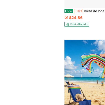
Bolsa de lona con cremallera para mujeres, bolsas de Halloween para trucos o al por mayor 13.8" X 15.3" bolsa de lona de alg
Local
-50%
$24.86
Envío Rápido