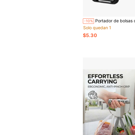
Portador de bolsas de la compra, soporte para bolsas de plástico, soporta 100 libras, asa de transporte resistente, agarre cómodo par
-10%
Solo quedan 1
$5.30