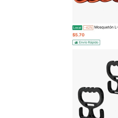
Mosquetón L-Rover, Mosquetones Ligeros y Resistentes de 12KN, Mosquetones de Aluminio con Puerta de Alambre para Hamacas, Cam
Local
-42%
$5.70
Envío Rápido