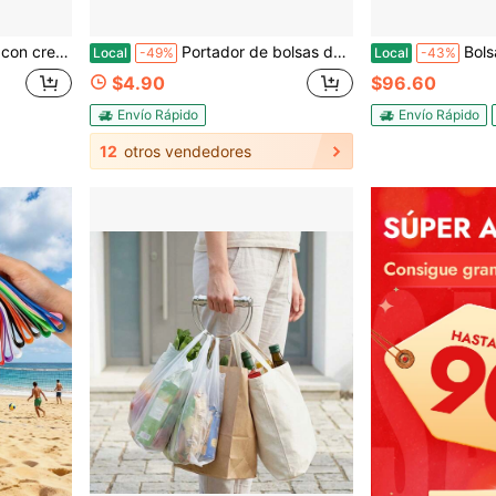
odón de dos tonos de moda para manualidades, DIY tus diseños creativos
Portador de bolsas de comestibles de uso rudo, ayuda de transporte portátil de acero inoxidable, agarre ergonómico para un agarre cómodo, diseño de super carga de hasta 100 libras, artículo esencial útil para el hogar diario, regalo encantador para la familia
Bolsas de almacenamiento de plástico extra grandes 79 X 99 pu
Local
-49%
Local
-43%
$4.90
$96.60
Envío Rápido
Envío Rápido
12
otros vendedores