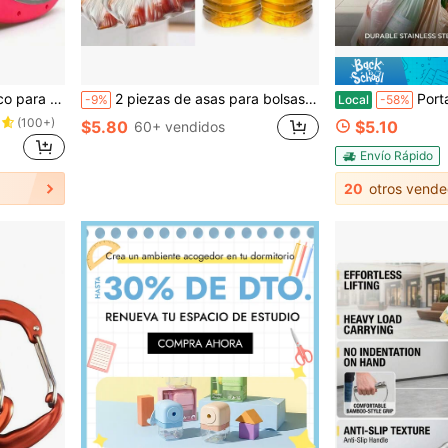
artículos esenciales del hogar, evita que las bolsas se rompan
2 piezas de asas para bolsas de compras de uso pesado - Asas ergonómicas multiusos para compras, viajes, hogar y cocina | Herramienta de almacenamiento portátil que ahorra esfuerzo. Perfectas para bolsas de compras, cubetas, latas de pintura, perchas y talla grande. Flores del Día de la Madre, regalos personalizados para mamá, regalos temporales, ideas para el Día de la Madre, regalos del Día de la Madre, tarjetas hechas a mano para mamá, mejores regalos del Día de la Madre por menos de $50
Portador de bolsas de comestibles de uso rudo, soporte de ac
-9%
Local
-58%
(100+)
$5.80
$5.10
60+ vendidos
Envío Rápido
20
otros vende