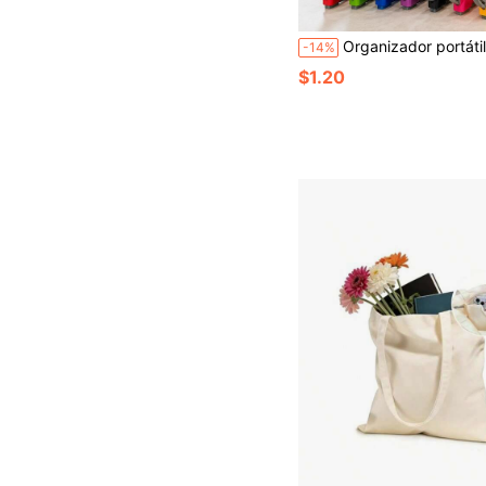
Organizador portátil de bolsas de plástico con clip de agarre cómodo, organizador básico y duradero de bolsas para compras y artícu
-14%
$1.20