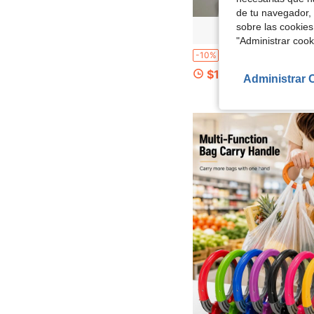
de tu navegador, 
sobre las cookies
"Administrar coo
1/2/4 piezas Asas de bolsa de comestibles de color aleatorio - Agarre suave, fácil de usar para bolsas de plástico
-10%
$1.88
Administrar 