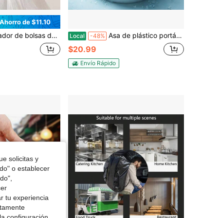
Ahorro de $11.10
tencia, soporte de acero inoxidable con agarre cómodo, soporta hasta 45 kg para bolsas de la compra, cubos y talla grande - Artículos esenciales diarios
Asa de plástico portátil y práctica para bolsas de la compra, portador de bolsas de la compra que ahorra esfuerzo
Local
-48%
$20.99
Envío Rápido
e solicitas y
odo" o establecer
do",
cer
r tu experiencia
ctamente
la configuración