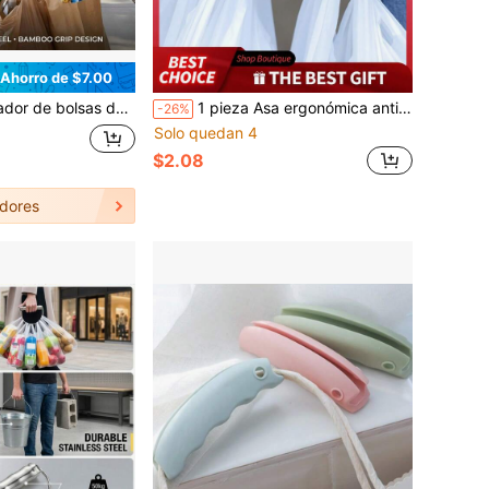
Ahorro de $7.00
ero inoxidable resistente al desgaste, diseño de agarre cómodo y humanizado, soporta de forma segura hasta 100 libras, ideal para bolsas, cubetas y artículos de uso diario, listo para regalo de vacaciones
1 pieza Asa ergonómica anti-pellizco para bolsas de la compra, ahorra esfuerzo manual, portátil y resistente para transportar bolsas de supermercado, bolsas de compras, comida para llevar, comestibles, paquetería, bolsas pesadas
-26%
Solo quedan 4
$2.08
dores