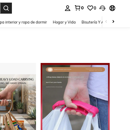
0
0
pa interior y ropa de dormir
Hogar y Vida
Bisutería Y Accesorios
Be