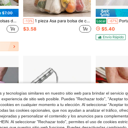
e $7.00
te de 100 libras, versátil para compras diarias y almacenamiento, opción de regalo premium
1 pieza Asa para bolsa de compras, asa de agarre reforzada, soporte cómodo para cargar peso, herramienta para llevar múltiples bolsas, ayuda portátil para compras adecuada para escaleras, tiendas, apartamentos, cocinas, exteriores y talla grande, ayudándote a llevar fácilmente varios artículos
Portador de bolsas de la compra de alta resis
-13%
Local
-67%
$3.58
$5.40
Envío Rápido
 y tecnologías similares en nuestro sitio web para brindar el servicio qu
r experiencia de sitio web posible. Puedes "Rechazar todo", "Aceptar t
 cookies en cualquier momento a tu elección. Al seleccionar "Aceptar to
das las cookies opcionales, que nos ayudan a analizar el tráfico, ofre
ejoradas y personalizar el contenido y los anuncios para complementa
EIN. Al seleccionar "Rechazar todo", permites el uso de cookies estri
acen que nuestro sitio web funcione. Puedes desactivarlas cambiando 