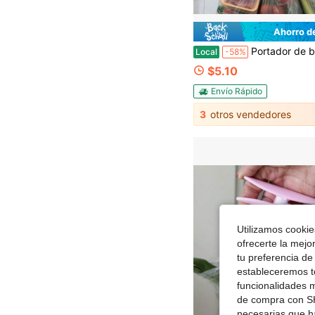
Ahorro d
Portador de bolsas de comestibles de uso rudo, herramienta de transporte de acero inoxidable duradera, agarre cómodo que reduce la presión en la mano, capacidad de carga fuer
Local
-58%
$5.10
Envío Rápido
3
otros vendedores
Utilizamos cookies
ofrecerte la mejo
tu preferencia de
estableceremos to
funcionalidades m
de compra con SH
necesarias que h