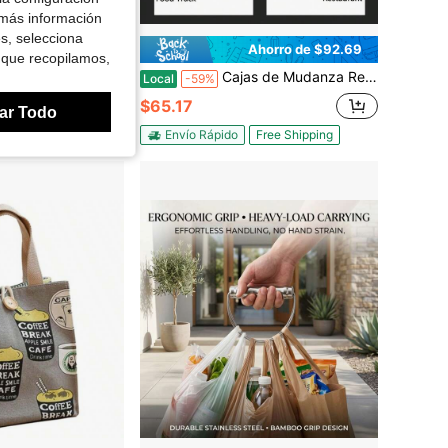
 más información
es, selecciona
Ahorro de $8.74
Ahorro de $92.69
 que recopilamos,
resistencia, soporte de acero inoxidable con agarre cómodo, cada uno soporta hasta 100 libras para bolsas de compras, cubos, artículos de uso diario
Cajas de Mudanza Resistentes – Bolsas de Almacenamiento de Gran Capacidad con Asas Reforzadas & Cremalleras de Funcionamiento Suave | Solución de Empaque Reutilizable para el Hogar, la Oficina o la Mudanza
Local
-59%
$65.17
ar Todo
Envío Rápido
Free Shipping