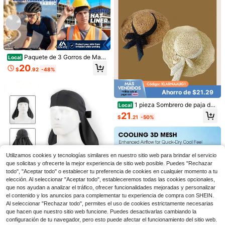
Paquete de 3 Gorros de Mall
Local
a Transpirable y Refrescante, Forro
20
$
.92
-48%
de Casco, Forro de Casco de Ciclis
mo, Motocicleta y Casco de Resist
Guantes sin dedos ligeros, guantes
ente al Sudor y de Secado Rápido
tácticos sin dedos transpirables, gu
¡Casi agotado!
Ahorro de $21.29
para Hombres y Mujeres
antes de motocicleta unisex, guant
3
es militares, accesorios esenciales
$
.30
-31%
1 pieza Sombrero de paja de
Local
para tiro al aire libre, caza, conducc
ala ancha con volantes, decoració
21
ión de motocicletas, escalada en ro
$
.21
-50%
n de lazo con cinta de lunares, pleg
ca, ciclismo, senderismo, bicicleta,
able, sombrero de sol para playa, v
esquí, camping, deportes y fitness
acaciones al aire libre, accesorio d
e cabeza diario
10/5/1 pieza Pasamontañas para ex
Utilizamos cookies y tecnologías similares en nuestro sitio web para brindar el servicio
teriores, máscara facial unisex para
2
$
.49
-14%
que solicitas y ofrecerte la mejor experiencia de sitio web posible. Puedes "Rechazar
esquí, snowboard, motociclismo, pr
todo", "Aceptar todo" o establecer tu preferencia de cookies en cualquier momento a tu
otección UV, a prueba de viento, tra
nspirable, forro de casco para todas
Ahorro de $15.87
elección. Al seleccionar "Aceptar todo", estableceremos todas las cookies opcionales,
las estaciones, máscara protectora
que nos ayudan a analizar el tráfico, ofrecer funcionalidades mejoradas y personalizar
1 pieza Pañuelo de malla par
para deportes al aire libre
Local
el contenido y los anuncios para complementar tu experiencia de compra con SHEIN.
a ciclismo con cierre ajustable tras
11
Al seleccionar "Rechazar todo", permites el uso de cookies estrictamente necesarias
$
.83
-57%
ero, compatible con casco, banda d
que hacen que nuestro sitio web funcione. Puedes desactivarlas cambiando la
e tela suave para cubrir el cuello
configuración de tu navegador, pero esto puede afectar el funcionamiento del sitio web.