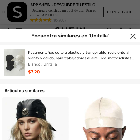
APP SHEIN - DESCUBRE TU ESTILO
×
¡Descarga y consigue un 30% de dto.!Usar el
CONSEGUIR
código: APPOFF30
(95,960)
Encuentra similares en 'Unitalla'
Pasamontañas de tela elástica y transpirable, resistente al
viento y cálido, para trabajadores al aire libre, motociclistas,
esquiadores, en color negro y blanco, fresco y transpirable
Blanco / Unitalla
$7.20
Artículos similares