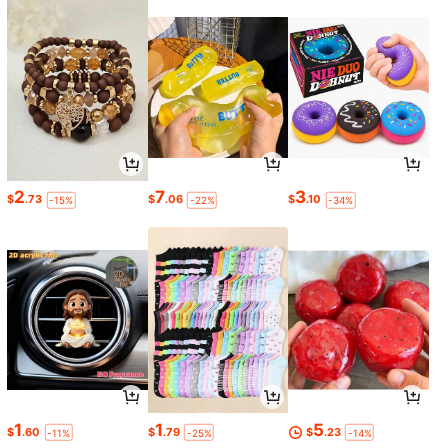
2
7
3
$
.73
$
.06
$
.10
-15%
-22%
-34%
1
1
5
$
.60
$
.79
$
.23
-11%
-25%
-14%