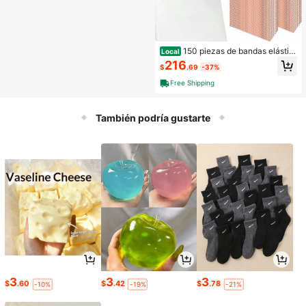
150 piezas de bandas elástic
Local
as para cubrir sillas con lazos de es
216
$
.69
-37%
tilo spandex y deslizador, decoracio
nes universales para bodas, fiestas,
Free Shipping
eventos, ceremonias y banquetes
(Dorado)
También podría gustarte
3
3
3
$
.60
$
.42
$
.78
-10%
-19%
-21%