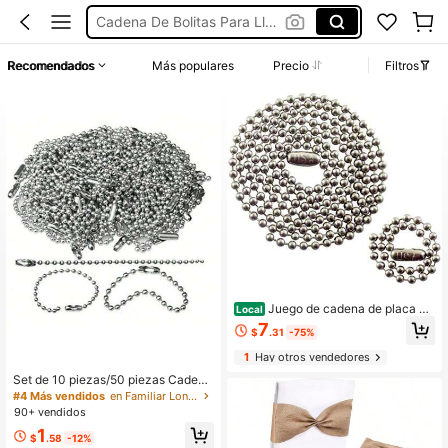
Cadena De Bolitas Para Llavero
Rollo De Cadena Para Bisutería
Recomendados
Más populares
Precio
Filtros
Torsal
Cadena De Esferas
Juego de cadena de placa de
Local
identificación militar de acero inoxi
7
$
.31
-75%
dable, cadenas de bolas de 27 pulg
adas y 4.5 pulgadas, cadena de ta
1
Hay otros vendedores
maño #3 de 2.4mm
Set de 10 piezas/50 piezas Cadena
de bolas, Cadena de cuentas, Cade
#4 Más vendidos
en Familiar Lonas y amarres
na de placas de identificación, Cad
90+ vendidos
ena con cuentas para hacer manual
1
idades de joyería y llaveros, Caden
$
.58
-12%