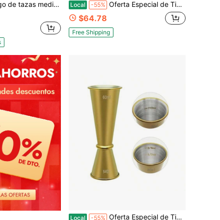
able resistente de 2 onzas y 1 onza de capacidad con acabado plateado duradero, ideal para la preparación de cócteles en el bar profesional y el hogar
Oferta Especial de Tiempo Limitado Juego de Coctelera Artesanal Elevada - Botella Coctelera Dorada con Mortero, Coctelera Profesional de Martini de Vidrio, Kit de Bartender para el Hogar de 3.5 Oz con Mezclador de Bebidas, Jigger de Medición y Colador Integrado
Local
-55%
$64.78
Free Shipping
s
Oferta Especial de Tiempo Limitado Jigger Japonés 2 Oz/ Oz, Medidas Internas, Jigger Doble de Acero Inoxidable para Cócteles para Bartender, Taza Medidora de Bebidas, Herramientas de Bartender Premium y Resistente 30-60ML Dorado
Local
-55%