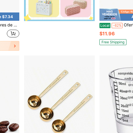
e $7.34
l para la coctelería profesional. Acabado plateado duradero. Juego de accesorios para bartender.
Oferta Especial de Tiempo Limitado Taza Medid
Local
-62%
$11.96
Free Shipping