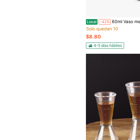
60ml Vaso medidor de chupito de espresso, vaso de chupito resistente y pesado para café, leche, cócteles, tequila con marcas de medición precisas y diseño 
Local
-42%
Solo quedan 10
$8.80
4-5 días hábiles