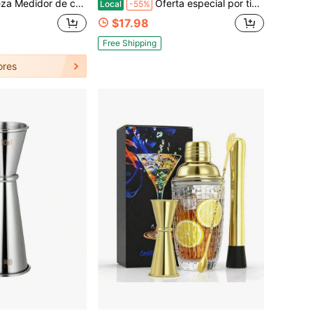
 cuatro salidas de acero inoxidable con texto grabado de capacidad para preparación de cócteles en bar en casa
Oferta especial por tiempo limitado Taza de espresso de 6OZ, Taza de espresso con mango de madera, Taza medidora de espresso con marcas de escala doble, Elementos esenciales de la barra de café para café, leche
Local
-55%
$17.98
Free Shipping
ores