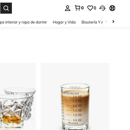
0
0
pa interior y ropa de dormir
Hogar y Vida
Bisutería Y Accesorios
Be