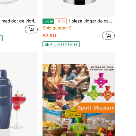
nes incrementales, de uso múltiple para líquidos y sólidos, para uso preciso en cocina, bar, mezcla, repostería y aplicaciones de laboratorio, en color negro, con diseño duradero y marcas graduadas precisas
1 pieza Jigger de campana premium para bartender, coctelera de 2 onzas y 1 onza con medidas internas, hecho de acero inoxidable 304 premium, herramienta de bar para mezcología, fiestas de cócteles y uso profesional, acabado plateado, 1 paquete
Local
-43%
Solo quedan 9
$7.80
s
4-5 días hábiles