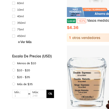
60ml
10ml
Ahorro d
40ml
Vasos medidores de acero inoxidable de alta resistencia para coctelería, de doble cara, con capacidad de 2 oz y 1 oz, para un vertido preciso en la preparación de cócteles en casa. Idea
Local
-63%
350ml
$4.36
75ml
450ml
1
otros vendedores
Ver Más
Escala De Precios (USD)
Menos de $10
$10 - $20
$20 - $35
Más de $35
Mín.:
Máx:
Ok