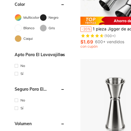
Color
Multicolor
Negro
Ahorro d
Blanco
Gris
1 pieza Jigger de acero inoxidable grueso de doble medida, taza de medición, taza de onzas para uso en bar, taza de medición de doble extremo, vaso para cócteles, para bartender, herramienta de cocin
-20%
(100+)
Caqui
$1.69
600+ vendidos
con cupón
Apto Para El Lavavajillas
No
Sí
Seguro Para El
Microondas
No
Sí
Volumen