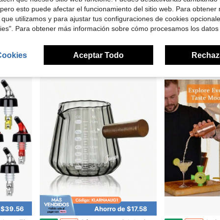
pero esto puede afectar el funcionamiento del sitio web. Para obtener
l para bebidas y 1 decantador, juego de 7 piezas para hombres y mujeres
Oferta Especial de Tiempo Limitado 2 Piezas Tazas de Espresso, Vasos de Espresso con Boquillas en Forma de V y Asa, Pequeña y Linda Taza Medidora de Vidrio, Jarra Espumadora de Leche para Accesorios de Barra de Café 4 OZ, Estilo Sencillo, Rosa
Juego de 4 copas de martini vintage de 7 on
Local
-55%
Local
-43%
 que utilizamos y para ajustar tus configuraciones de cookies opcional
$30.58
$33.00
kies". Para obtener más información sobre cómo procesamos los datos
ratis
Free Shipping
4-5 días hábile
Cookies
Aceptar Todo
Rechaz
 $39.56
Ahorro de $17.58