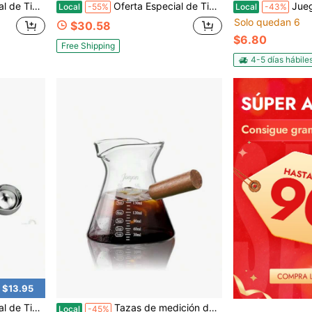
Incremental de 26 OZ, 2 TBS, 6 TSP, 30 ML Herramientas de Cocina Rojo
Oferta Especial de Tiempo Limitado Herramienta de Medición de Leña, Herramienta de Corte de Leña Ajustable que se Ajusta Libremente entre 6'' y 26'', Calibrador de Leña que se Adjunta a la Barra de la Motosierra para Medir la Longitud de la Leña
Juego de tazas medidoras de acero inoxid
Local
-55%
Local
-43%
Solo quedan 6
$30.58
$6.80
Free Shipping
4-5 días hábile
 $13.95
de Acero Inoxidable, Juego de 3
Tazas de medición de vidrio de 6 onzas con pico vertedor, jarra de vidrio borosilicato triple con escala de estilo origami, vasos de chupito Espro con mango de madera para café y leche, aptos para lavavajillas
Local
-45%