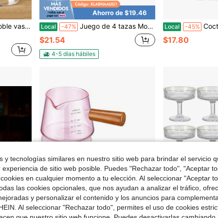
Ahorro de $19.46
o para el padre
Juego de 4 tazas Moscow Mule de 16 oz de cobre martillado con revestimiento de acero inoxidable 304 y asas de latón dorado, incluye pajitas, abridor, jigger y cepillo, apto para bebidas frías, bares y fiestas
Coctelera de 24 onzas, coctelera con co
Local
-47%
Local
-45%
$21.54
$17.80
4-5 días hábiles
 y tecnologías similares en nuestro sitio web para brindar el servicio qu
r experiencia de sitio web posible. Puedes "Rechazar todo", "Aceptar t
 cookies en cualquier momento a tu elección. Al seleccionar "Aceptar to
das las cookies opcionales, que nos ayudan a analizar el tráfico, ofre
ejoradas y personalizar el contenido y los anuncios para complementa
EIN. Al seleccionar "Rechazar todo", permites el uso de cookies estri
 $89.15
Ahorro de $37.38
acen que nuestro sitio web funcione. Puedes desactivarlas cambiando 