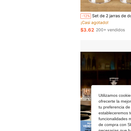
Set de 2 jarras de doble vaso, regal
-12%
¡Casi agotado!
$3.62
200+ vendidos
Utilizamos cookies
ofrecerte la mejo
tu preferencia de
estableceremos to
funcionalidades m
de compra con SH
Ahorro de
necesarias que h