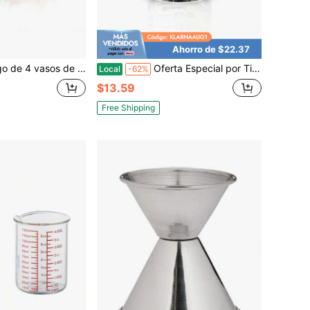
Ahorro de $22.37
o a mano de 11 onzas, vasos únicos de fondo grueso y pesado para whisky, bourbon, ron, ginebra, agua, cócteles, ideas de regalo
Oferta Especial por Tiempo Limitado Vaso de Chupito Taza Medidora 3 Onzas/90ML Líquido Pesado Taza de Vidrio Espresso Línea Negra
Local
-62%
$13.59
Free Shipping