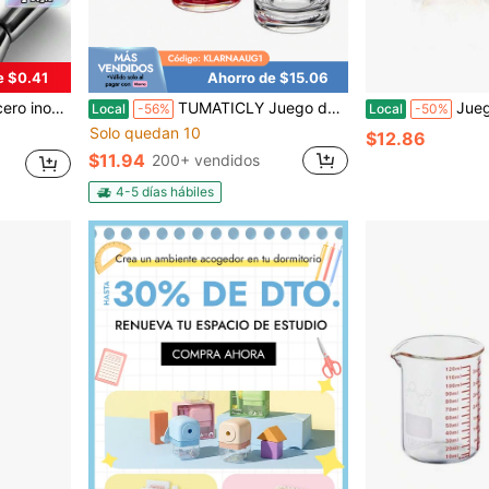
e $0.41
Ahorro de $15.06
a perfecta para fiestas, con múltiples opciones de capacidad disponibles
TUMATICLY Juego de 6 vasos altos de vidrio con base gruesa, vasos para whisky sin plomo, cristalería para el hogar, vajilla minimalista para la cocina, reutilizables, aptos para zumos, bebidas, leche y preparación de desayunos.
Juego de 4 vasos de cristal soplad
Local
-56%
Local
-50%
Solo quedan 10
$12.86
$11.94
200+ vendidos
4-5 días hábiles