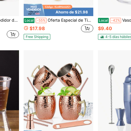
Ahorro de $21.98
cuadrado duradero, ideal para el bar en casa, cafetería y entusiastas de la coctelería
Oferta Especial de Tiempo Limitado 3 Piezas Cucharas Medidoras de Café, Cuchara de Café de Acero Inoxidable, Cuchara Sopera de Mango Largo para Medir Café, Leche en Polvo, Polvo de Frutas, Té, Azúcar, Granos, Harina y Proteína Dorada
Vaso medidor de vidrio pesado Ackers Mini con 32 medicio
Local
-55%
Local
-42%
$17.98
$9.40
Free Shipping
4-5 días hábile