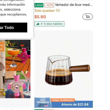
 más información
zas con diseño acanalado, copas de cóctel de cristal transparente para whisky (10,8 cm de altura) para bar en casa, regalos de boda - Empaque resistente a roturas
Vertedor de licor medido Ace de 1 onza diseñado para botellas de licor estándar, ideal para bares y preparación de cócteles, asegura un vertido preciso, construcción de plástico duradero, set de 1, perfecto para entornos de mezcla profesional y doméstica
Local
-43%
es, selecciona
Solo quedan 10
 que recopilamos,
$5.90
s
Free Shipping
4-5 días hábiles
ar Todo
Ahorro de $21.98