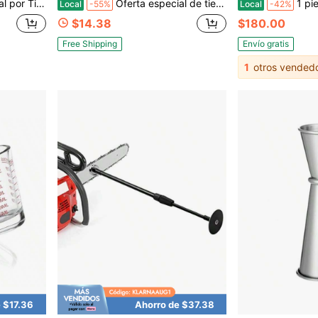
osas, Vino y Cócteles, Herramientas de Bar en Casa - Oz/30ml Paquete de 2
Oferta especial de tiempo limitado Tazas de espresso de 7 oz, Taza medidora de vidrio, Taza de espresso con pico y mango de madera, Vaso de espresso gris, Jarra espumadora de leche acanalada, Accesorios de barra de café para máquina de espresso
1 pieza Medidor de cócteles de
Local
-55%
Local
-42%
$14.38
$180.00
Free Shipping
Envío gratis
1
otros vended
 $17.36
Ahorro de $37.38