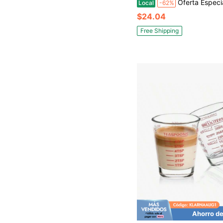
Oferta Especial por Tiempo Limitado Dosificador Automático de Botella Medido - Dosificador de Medida Rápida para Bebidas Espiritu
Local
-62%
$24.04
Free Shipping
Ahorro de