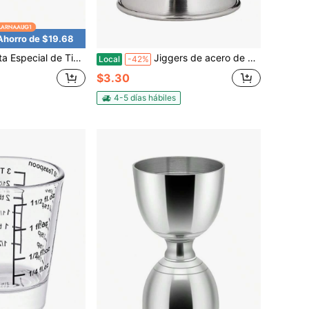
Ahorro de $19.68
ora de Vidrio Borosilicato de Alta Calidad - Pico en Forma de V, Vaso Medidor de Vidrio de 20ml 4OZ para Cocina o Restaurante, Fácil de Leer (Paquete de 2)
Jiggers de acero de 1 por 1-1/2 onzas para aplicaciones de fundición y trabajo de metales de precisión, ideales para el manejo de materiales de alta densidad y moldeo industrial con construcción duradera y distribución de peso consistente
Local
-42%
$3.30
4-5 días hábiles