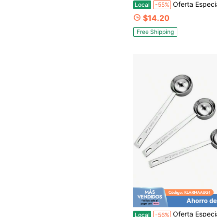
Oferta Especial de Tiempo Limitado Juego de Vasos de Medición para Espresso 2 paquete Vasos de Disparo de Vidrio Pesado con Medición 
Local
-55%
$14.20
Free Shipping
Ahorro de
Oferta Especial de Tiempo Limitado Cuchara Medidora de Café 
Local
-56%