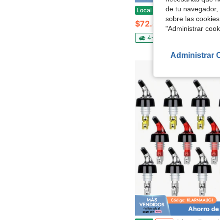
de tu navegador, 
Juego de vasos para whisky de 701-800ml, vasos premium para rocas para escocés, bourbon, cócteles | Incluye 6 vasos de crista
Local
-55%
sobre las cookies
$72.85
"Administrar coo
4-5 días hábiles
Envío g
Administrar 
Ahorro de