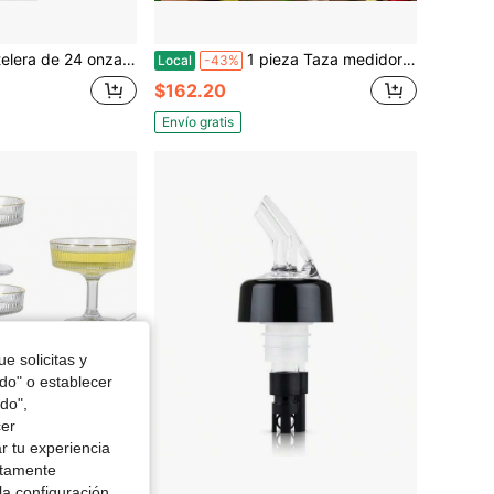
lador de barman, medidor, cuchara mezcladora, guía de recetas de cócteles, set profesional de mezclador de bebidas para principiantes, plateado
1 pieza Taza medidora de cóctel portátil de acero inoxidable con capacidad de doble lado, equipo esencial de barman para fiestas de cócteles en interiores y exteriores
Local
-43%
$162.20
Envío gratis
e solicitas y
odo" o establecer
do",
cer
r tu experiencia
ctamente
la configuración