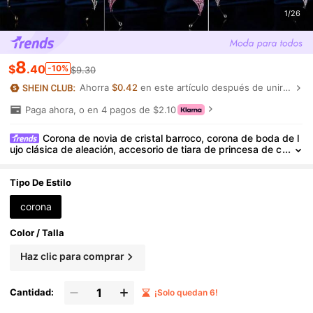
1/26
8
$
.40
-10%
$9.30
Ahorra
$0.42
en este artículo después de unirte.
Paga ahora, o en 4 pagos de $2.10
Corona de novia de cristal barroco, corona de boda de l
ujo clásica de aleación, accesorio de tiara de princesa de c
ristal para vestido, adecuado para bodas, fiestas de cumpl
eaños y otras ocasiones importantes, accesorios del Día de Sa
n Valentín
Tipo De Estilo
corona
Color / Talla
Haz clic para comprar
Cantidad:
¡Solo quedan 6!