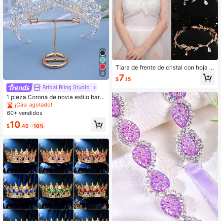
Tiara de frente de cristal con hoja d
e estilo elfo bohemio, diadema con r
4
7
$
.15
hinestones en forma de lágrima par
Bridal Bling Studio
a mujeres, diadema nupcial bohemi
a para boda, baile de graduación y
1 pieza Corona de novia estilo barro
cosplay
co plateada con cristales azules, pe
¡Casi agotado!
rfecta para bodas, fiestas, bailes, gr
60+ vendidos
aduaciones
10
$
.40
-10%