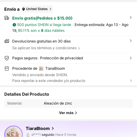
Envío a
United States
Envío gratis(Pedidos ≥ $15.00)
500 puntos SHEIN si llega tarde
Entrega estimada:
Ago 13 - Ago
19,
85.11% son ≤
8
días hábiles
Devoluciones gratuitas en 30 días
Se aplican los términos y condiciones
Pagos seguros · Protección de privacidad
Procedente de
TiaraBloom
Vendido y enviado desde SHEIN.
2.6K Seguidores
4.82
Para reportar a este vendedor y/o producto
Detalles Del Producto
2.6K Seguidores
4.82
Material:
Aleación de zinc
Ver más
2.6K Seguidores
4.82
TiaraBloom
d***1
seguido
Hace 5 horas
j***5
está navegando