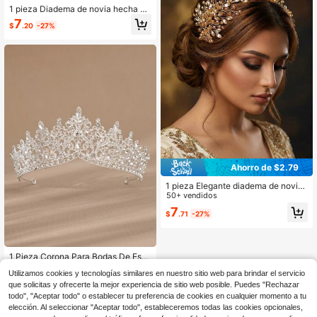
1 pieza Diadema de novia hecha a
mano con decoración de rama de cr
7
$
.20
-27%
istal brillante, accesorio para el cab
ello de mujer adecuado para fiesta,
fotografía, celebración, baile
Ahorro de $2.79
1 pieza Elegante diadema de novia
decorada con cristales de imitació
50+ vendidos
n, diseño de rama, accesorio para el
7
$
.71
-27%
cabello de mujer
1 Pieza Corona Para Bodas De Estil
o Barroco Para Mujeres, Lujosa Tiar
90+ vendidos
Utilizamos cookies y tecnologías similares en nuestro sitio web para brindar el servicio
a De Rhinestone Para Accesorios D
8
$
.87
-53%
que solicitas y ofrecerte la mejor experiencia de sitio web posible. Puedes "Rechazar
el Cabello Reales
todo", "Aceptar todo" o establecer tu preferencia de cookies en cualquier momento a tu
elección. Al seleccionar "Aceptar todo", estableceremos todas las cookies opcionales,