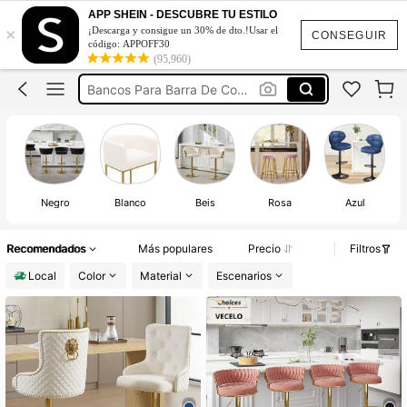
Sillas Para Barra De Cocina
APP SHEIN - DESCUBRE TU ESTILO
×
¡Descarga y consigue un 30% de dto.!Usar el
Taburetes Para Barra De Cocina
CONSEGUIR
código: APPOFF30
(95,960)
Bancos Para Barra De Cocina
Sillas De Barra
Sillas De Comedor
Sillas Para Barra De Cocina
Negro
Blanco
Beis
Rosa
Azul
Recomendados
Más populares
Precio
Filtros
Local
Color
Material
Escenarios