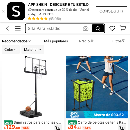
Conjunto De Dos Piezas Mujer
APP SHEIN - DESCUBRE TU ESTILO
×
Boletín Board
¡Descarga y consigue un 30% de dto.!Usar el
CONSEGUIR
código: APPOFF30
Silla Para Estadio
(95,960)
Vestidos Elegantes De Mujer
Blusas Bonitas De Mujer
Recomendados
Más populares
Precio
Filtros
Conjunto De Dos Piezas Mujer
Color
Material
Boletín Board
Ahorro de $93.62
Suministros para canchas de
Carro de pelotas de tenis Rain
Local
Local
129
84
baloncesto
aut, carro de entrenamiento de teni
$
.80
-45%
$
.58
-53%