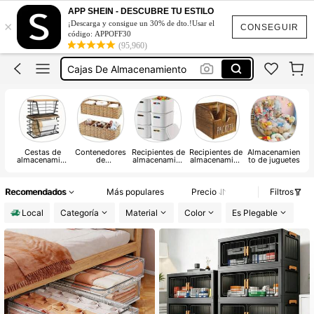
Cesta De Almacenamiento
APP SHEIN - DESCUBRE TU ESTILO
×
¡Descarga y consigue un 30% de dto.!Usar el
Organizador De Juguetes
CONSEGUIR
código: APPOFF30
(95,960)
Canasta
Cajas De Almacenamiento
Red Para Peluches
Cesta De Almacenamiento
Organizador De Juguetes
Cestas de
Contenedores
Recipientes de
Recipientes de
Almacenamien
R
almacenamien
de
almacenamien
almacenamien
to de juguetes
to
almacenamien
to con tapas
to abiertos
to y
organizadores
Recomendados
Más populares
Precio
Filtros
Local
Categoría
Material
Color
Es Plegable