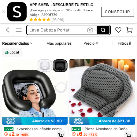
Macrame Hilo
APP SHEIN - DESCUBRE TU ESTILO
×
Hilo Para Crochet
¡Descarga y consigue un 30% de dto.!Usar el
CONSEGUIR
código: APPOFF30
Macrame
(95,960)
Lava Cabeza Portátil
Almohadas Planas
Recomendados
Más populares
Precio
Filtros
Macrame Hilo
Local
Hilo Para Crochet
Ahorro de $3.90
Ahorro de $21.80
Lavacabezas inflable comple
1 Pieza Almohada de Baño, Al
Local
Local
2
6
to con almohada y manguera de dre
mohada de Bañera, Cojín de Soport
$
.10
-65%
$
.20
-78%