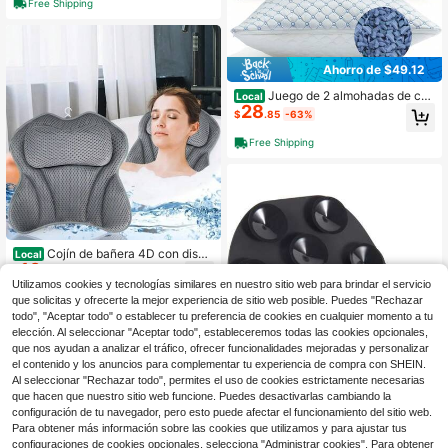
Free Shipping
alternativo a la pluma
Ahorro de $49.12
Juego de 2 almohadas de ca
Local
28
ma refrescantes para dormir, almoh
$
.85
-63%
adas de espuma de memoria desme
nuzada para cama tamaño queen, 2
Free Shipping
unidades, almohada ajustable y fres
ca para dormir de lado, espalda y es
tómago, nueva variante con soport
e
Cojín de bañera 4D con diseñ
Local
10
o de mariposa blanca, suave y de m
$
.40
-43%
alla de aire, lavable a máquina, ergo
Utilizamos cookies y tecnologías similares en nuestro sitio web para brindar el servicio
nómico, para relajar la cabeza y el
Envío Rápido
que solicitas y ofrecerte la mejor experiencia de sitio web posible. Puedes "Rechazar
cuello, ideal como regalo para hom
todo", "Aceptar todo" o establecer tu preferencia de cookies en cualquier momento a tu
4
Hay otros vendedores
bres y mujeres, de secado rápido.
elección. Al seleccionar "Aceptar todo", estableceremos todas las cookies opcionales,
que nos ayudan a analizar el tráfico, ofrecer funcionalidades mejoradas y personalizar
el contenido y los anuncios para complementar tu experiencia de compra con SHEIN.
Al seleccionar "Rechazar todo", permites el uso de cookies estrictamente necesarias
que hacen que nuestro sitio web funcione. Puedes desactivarlas cambiando la
configuración de tu navegador, pero esto puede afectar el funcionamiento del sitio web.
Para obtener más información sobre las cookies que utilizamos y para ajustar tus
configuraciones de cookies opcionales, selecciona "Administrar cookies". Para obtener