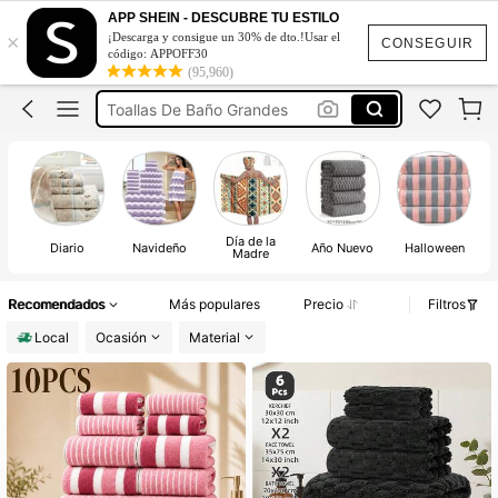
Toallas De Baño Para Manos
APP SHEIN - DESCUBRE TU ESTILO
×
¡Descarga y consigue un 30% de dto.!Usar el
Toallas De Baño
CONSEGUIR
código: APPOFF30
(95,960)
Toallas De Baño Grandes
Juego De Toallas Para El Baño
Tualla De Baño
Toallas De Baño Para Manos
Toallas De Baño
Día de la
Diario
Navideño
Año Nuevo
Halloween
Madre
Recomendados
Más populares
Precio
Filtros
Local
Ocasión
Material