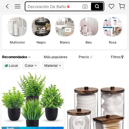
Juego De Baño Completo
Cosas Para El Baño
Accesorios Para El Baño
Multicolor
Negro
Blanco
Beis
Rosa
Recomendados
Más populares
Precio
Filtros
Local
Color
Material