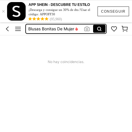
Vestidos De Mujer Casual
APP SHEIN - DESCUBRE TU ESTILO
×
¡Descarga y consigue un 30% de dto.!Usar el
Vestidos Elegantes De Mujer
CONSEGUIR
código: APPOFF30
Blusas Bonitas De Mujer
(95,960)
Conjunto De Dos Piezas Mujer
Squishies
Vestidos De Mujer Casual
Vestidos Elegantes De Mujer
No hay coincidencias.