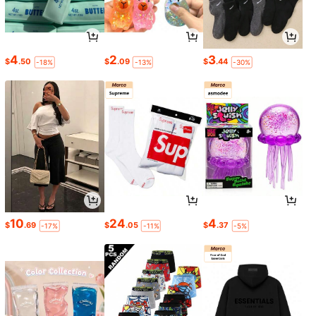
4
2
3
$
.50
$
.09
$
.44
-18%
-13%
-30%
10
24
4
$
.69
$
.05
$
.37
-17%
-11%
-5%