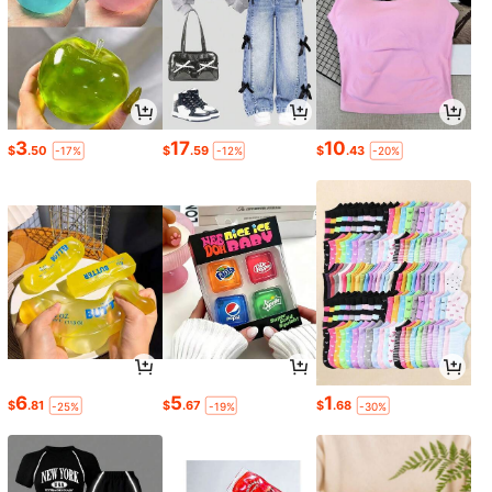
3
17
10
$
.50
$
.59
$
.43
-17%
-12%
-20%
6
5
1
$
.81
$
.67
$
.68
-25%
-19%
-30%