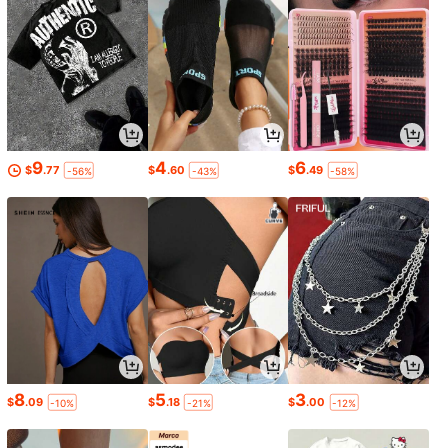
9
4
6
$
.77
$
.60
$
.49
-56%
-43%
-58%
8
5
3
$
.09
$
.18
$
.00
-10%
-21%
-12%