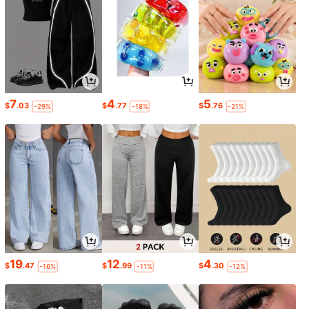
7
4
5
$
.03
$
.77
$
.76
-29%
-18%
-21%
19
12
4
$
.47
$
.99
$
.30
-16%
-11%
-12%