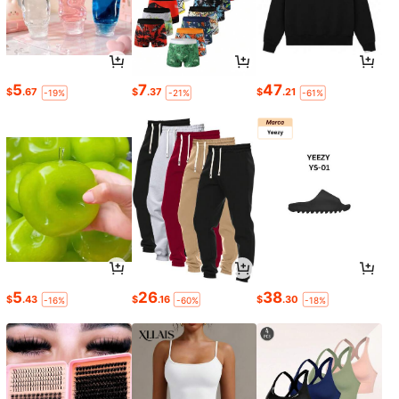
5
7
47
$
.67
$
.37
$
.21
-19%
-21%
-61%
5
26
38
$
.43
$
.16
$
.30
-16%
-60%
-18%