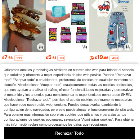
7
5
19
$
.66
$
.61
$
.66
-13%
-8%
-46%
Utilizamos cookies y tecnologías similares en nuestro sitio web para brindar el servicio
que solicitas y ofrecerte la mejor experiencia de sitio web posible. Puedes "Rechazar
todo", "Aceptar todo" o establecer tu preferencia de cookies en cualquier momento a tu
elección. Al seleccionar "Aceptar todo", estableceremos todas las cookies opcionales,
que nos ayudan a analizar el tráfico, ofrecer funcionalidades mejoradas y personalizar
el contenido y los anuncios para complementar tu experiencia de compra con SHEIN.
Al seleccionar "Rechazar todo", permites el uso de cookies estrictamente necesarias
que hacen que nuestro sitio web funcione. Puedes desactivarlas cambiando la
configuración de tu navegador, pero esto puede afectar el funcionamiento del sitio web.
Para obtener más información sobre las cookies que utilizamos y para ajustar tus
configuraciones de cookies opcionales, selecciona "Administrar cookies". Para obtener
más información sobre cómo procesamos los datos que recopilamos,
7
21
6
$
.13
$
.75
$
.56
-23%
-17%
-26%
Rechazar Todo