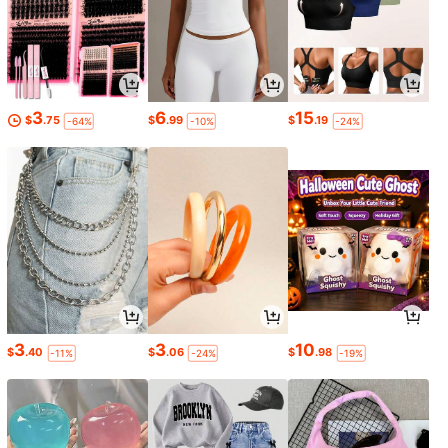
3
6
15
$
.75
$
.99
$
.19
-64%
-10%
-24%
3
3
10
$
.40
$
.06
$
.98
-11%
-24%
-19%