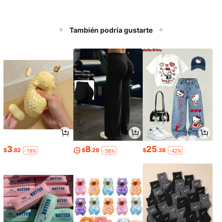
También podría gustarte
3
8
25
$
.82
$
.28
$
.38
-19%
-58%
-42%