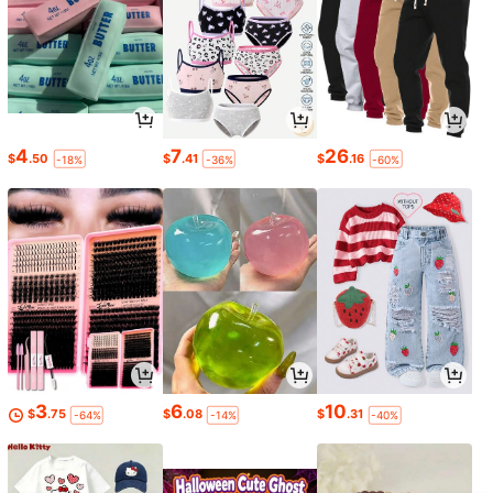
4
7
26
$
.50
$
.41
$
.16
-18%
-36%
-60%
3
6
10
$
.75
$
.08
$
.31
-64%
-14%
-40%