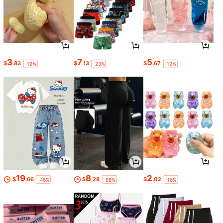
3
7
5
$
.83
$
.13
$
.67
-19%
-23%
-19%
19
8
2
$
.66
$
.28
$
.02
-46%
-58%
-16%