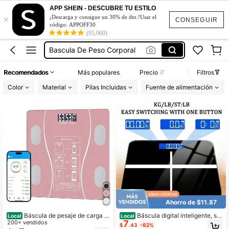
Báscula De Peso Corporal
APP SHEIN - DESCUBRE TU ESTILO
×
Bascula De Peso
¡Descarga y consigue un 30% de dto.!Usar el
CONSEGUIR
código: APPOFF30
Peso Digital
(95,960)
Bascula De Peso Corporal
Pesa Digital
Recomendados
Más populares
Precio
Filtros
Báscula De Peso Corporal
Color
Material
Pilas Incluidas
Fuente de alimentación
Bascula De Peso
Ahorro de $11.87
Báscula de pesaje de carga d
Báscula digital inteligente, se
Local
Local
7
e alta precisión inteligente, conexió
200+ vendidos
nsor de alta precisión, pantalla LED,
$
.43
-62%